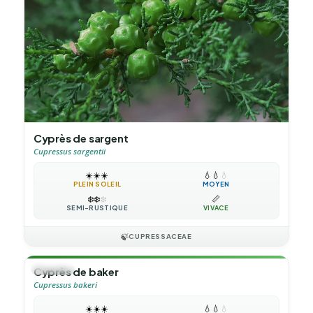
Cyprès de sargent
Cupressus sargentii
☀️
☀️
☀️
💧
💧
💧
PLEIN SOLEIL
MOYEN
❄️
❄️
❄️
📏
SEMI-RUSTIQUE
VIVACE
🍃
CUPRESSACEAE
🌳
ARBRE
Cyprès de baker
Cupressus bakeri
☀️
☀️
☀️
💧
💧
💧