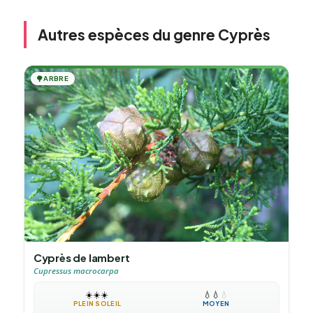
Autres espèces du genre Cyprès
🌳
ARBRE
Cyprès de lambert
Cupressus macrocarpa
☀️
☀️
☀️
💧
💧
💧
PLEIN SOLEIL
MOYEN