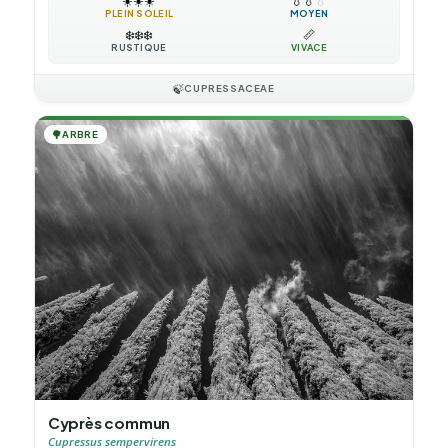
☀️
☀️
☀️
💧
💧
💧
PLEIN SOLEIL
MOYEN
❄️
❄️
❄️
📏
RUSTIQUE
VIVACE
🍃
CUPRESSACEAE
🌳
ARBRE
Cyprès commun
Cupressus sempervirens