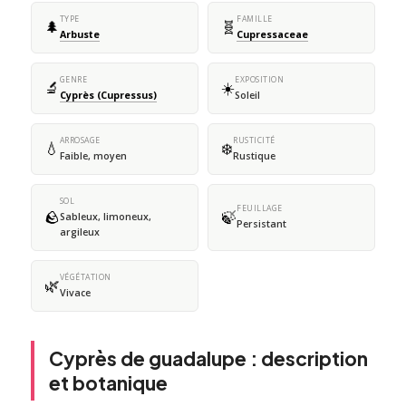
TYPE
FAMILLE
🌲
🧬
Arbuste
Cupressaceae
GENRE
EXPOSITION
🔬
☀️
Cyprès (Cupressus)
Soleil
ARROSAGE
RUSTICITÉ
💧
❄️
Faible, moyen
Rustique
SOL
FEUILLAGE
🪨
🍃
Sableux, limoneux,
Persistant
argileux
VÉGÉTATION
🌿
Vivace
Cyprès de guadalupe : description
et botanique