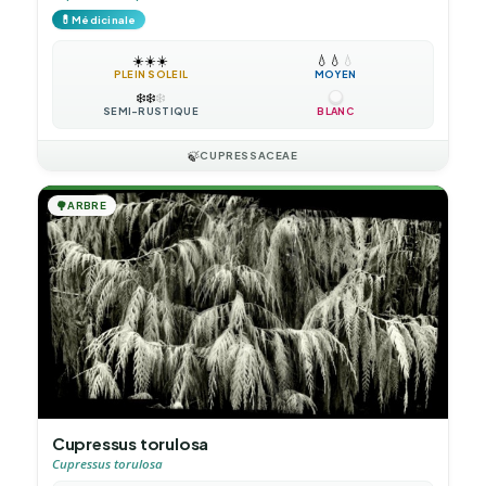
💊
Médicinale
☀️
☀️
☀️
💧
💧
💧
PLEIN SOLEIL
MOYEN
❄️
❄️
❄️
SEMI-RUSTIQUE
BLANC
🍃
CUPRESSACEAE
🌳
ARBRE
Cupressus torulosa
Cupressus torulosa