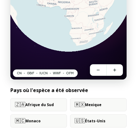
Pays où l'espèce a été observée
🇿🇦
🇲🇽
Afrique du Sud
Mexique
🇲🇨
🇺🇸
Monaco
États-Unis