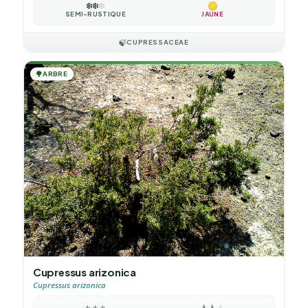
❄️
❄️
❄️
SEMI-RUSTIQUE
JAUNE
🍃
CUPRESSACEAE
🌳
ARBRE
Cupressus arizonica
Cupressus arizonica