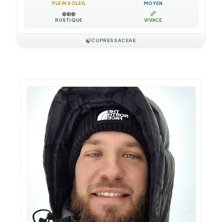
PLEIN SOLEIL
MOYEN
❄️
❄️
❄️
📏
RUSTIQUE
VIVACE
🍃
CUPRESSACEAE