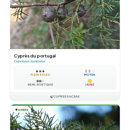
Cyprès du portugal
Cupressus lusitanica
☀️
☀️
☀️
💧
💧
💧
PLEIN SOLEIL
MOYEN
❄️
❄️
❄️
SEMI-RUSTIQUE
JAUNE
🍃
CUPRESSACEAE
🌳
ARBRE