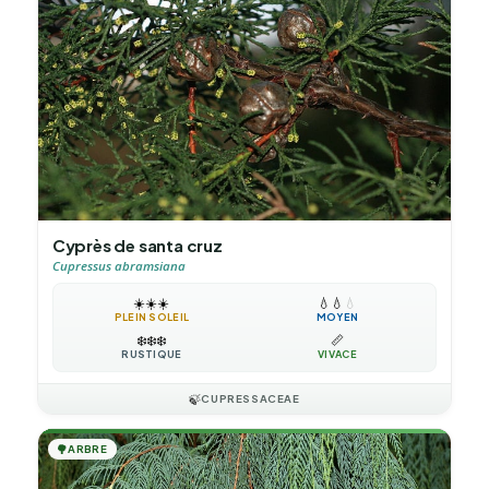
Cyprès de santa cruz
Cupressus abramsiana
☀️
☀️
☀️
💧
💧
💧
PLEIN SOLEIL
MOYEN
❄️
❄️
❄️
📏
RUSTIQUE
VIVACE
🍃
CUPRESSACEAE
🌳
ARBRE