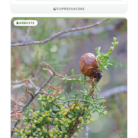
🍃
CUPRESSACEAE
🌲
ARBUSTE