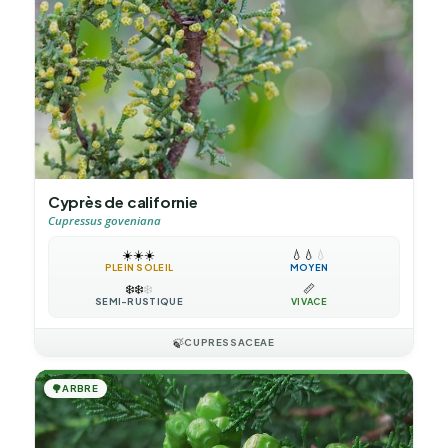
Cyprès de californie
Cupressus goveniana
☀️
☀️
☀️
💧
💧
💧
PLEIN SOLEIL
MOYEN
❄️
❄️
❄️
📏
SEMI-RUSTIQUE
VIVACE
🍃
CUPRESSACEAE
🌳
ARBRE