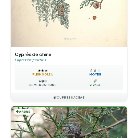
Cyprès de chine
Cupressus funebris
☀️
☀️
☀️
💧
💧
💧
PLEIN SOLEIL
MOYEN
❄️
❄️
❄️
📏
SEMI-RUSTIQUE
VIVACE
🍃
CUPRESSACEAE
🌳
ARBRE