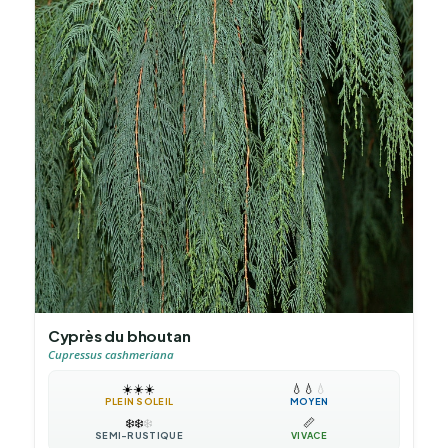
Cyprès du bhoutan
Cupressus cashmeriana
☀️
☀️
☀️
💧
💧
💧
PLEIN SOLEIL
MOYEN
❄️
❄️
❄️
📏
SEMI-RUSTIQUE
VIVACE