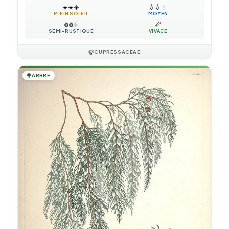
☀️
☀️
☀️
💧
💧
💧
PLEIN SOLEIL
MOYEN
❄️
❄️
❄️
📏
SEMI-RUSTIQUE
VIVACE
🍃
CUPRESSACEAE
🌳
ARBRE