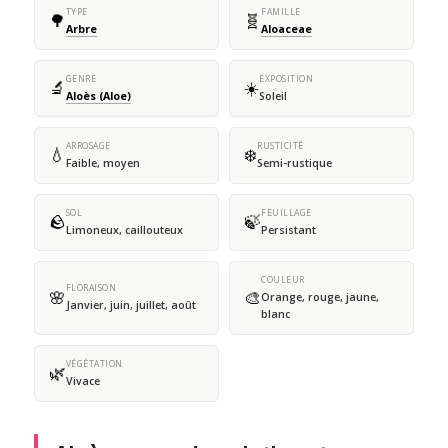
TYPE
FAMILLE
🌳
🧬
Arbre
Aloaceae
GENRE
EXPOSITION
🔬
☀️
Aloès (Aloe)
Soleil
ARROSAGE
RUSTICITÉ
💧
❄️
Faible, moyen
Semi-rustique
SOL
FEUILLAGE
🪨
🍃
Limoneux, caillouteux
Persistant
COULEUR
FLORAISON
🌸
🎨
Orange, rouge, jaune,
Janvier, juin, juillet, août
blanc
VÉGÉTATION
🌿
Vivace