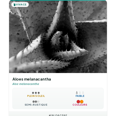
🪴
VIVACE
Aloes melanacantha
Aloe melanacantha
☀️
☀️
☀️
💧
💧
💧
PLEIN SOLEIL
FAIBLE
❄️
❄️
❄️
SEMI-RUSTIQUE
COULEURS
🍃
ALOACEAE