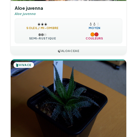
Aloe juvenna
Aloe juvenna
☀️
☀️
☀️
💧
💧
💧
SOLEIL / MI-OMBRE
MOYEN
❄️
❄️
❄️
SEMI-RUSTIQUE
COULEURS
🍃
ALOACEAE
🪴
VIVACE