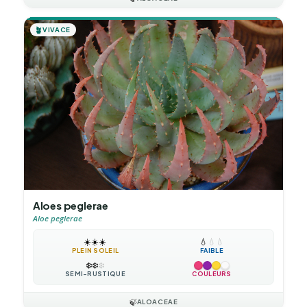
🪴
VIVACE
Aloes peglerae
Aloe peglerae
☀️
☀️
☀️
💧
💧
💧
PLEIN SOLEIL
FAIBLE
❄️
❄️
❄️
SEMI-RUSTIQUE
COULEURS
🍃
ALOACEAE