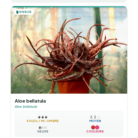
🪴
VIVACE
Aloe bellatula
Aloe bellatula
☀️
☀️
☀️
💧
💧
💧
SOLEIL / MI-OMBRE
MOYEN
❄️
❄️
❄️
GÉLIVE
COULEURS