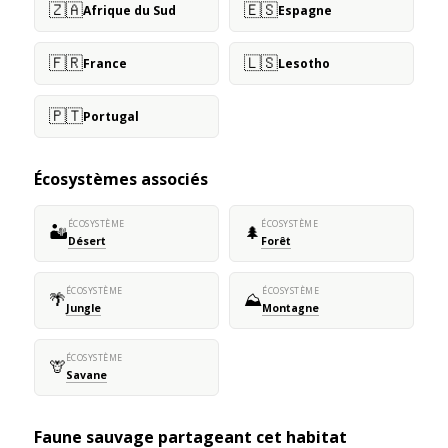
🇿🇦
🇪🇸
Afrique du Sud
Espagne
🇫🇷
🇱🇸
France
Lesotho
🇵🇹
Portugal
Écosystèmes associés
ÉCOSYSTÈME
ÉCOSYSTÈME
🏜️
🌲
Désert
Forêt
ÉCOSYSTÈME
ÉCOSYSTÈME
🌴
⛰️
Jungle
Montagne
ÉCOSYSTÈME
🦒
Savane
Faune sauvage partageant cet habitat