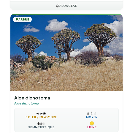
🍃
ALOACEAE
🌳
ARBRE
Aloe dichotoma
Aloe dichotoma
☀️
☀️
☀️
💧
💧
💧
SOLEIL / MI-OMBRE
MOYEN
❄️
❄️
❄️
SEMI-RUSTIQUE
JAUNE