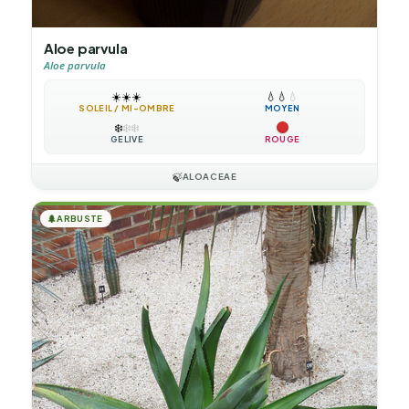
Aloe parvula
Aloe parvula
☀️
☀️
☀️
💧
💧
💧
SOLEIL / MI-OMBRE
MOYEN
❄️
❄️
❄️
GÉLIVE
ROUGE
🍃
ALOACEAE
🌲
ARBUSTE