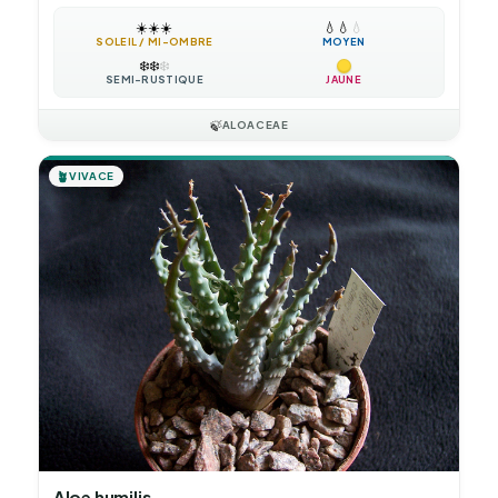
☀️
☀️
☀️
💧
💧
💧
SOLEIL / MI-OMBRE
MOYEN
❄️
❄️
❄️
SEMI-RUSTIQUE
JAUNE
🍃
ALOACEAE
🪴
VIVACE
Aloe humilis