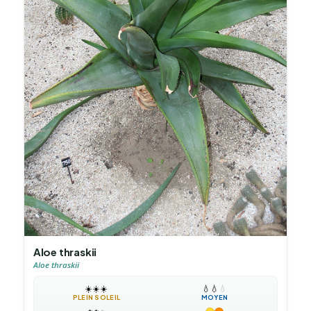
Aloe thraskii
Aloe thraskii
☀️
☀️
☀️
💧
💧
💧
PLEIN SOLEIL
MOYEN