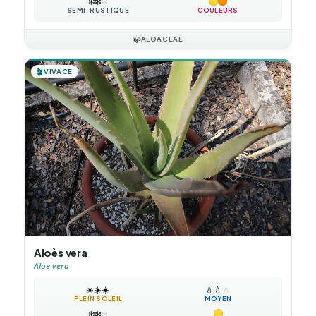
❄️
❄️
❄️
SEMI-RUSTIQUE
COULEURS
🍃
ALOACEAE
🪴
VIVACE
Aloès vera
Aloe vera
☀️
☀️
☀️
💧
💧
💧
PLEIN SOLEIL
MOYEN
❄️
❄️
❄️