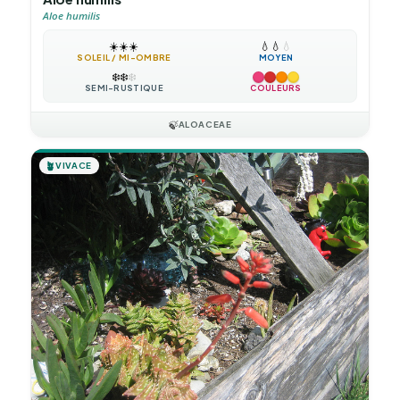
Aloe humilis
☀️
☀️
☀️
💧
💧
💧
SOLEIL / MI-OMBRE
MOYEN
❄️
❄️
❄️
SEMI-RUSTIQUE
COULEURS
🍃
ALOACEAE
🪴
VIVACE