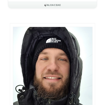
🍃
ALOACEAE