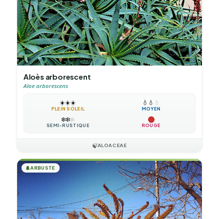
Aloès arborescent
Aloe arborescens
☀️
☀️
☀️
💧
💧
💧
PLEIN SOLEIL
MOYEN
❄️
❄️
❄️
SEMI-RUSTIQUE
ROUGE
🍃
ALOACEAE
🌲
ARBUSTE