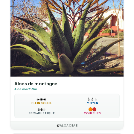
Aloès de montagne
Aloe marlothii
☀️
☀️
☀️
💧
💧
💧
PLEIN SOLEIL
MOYEN
❄️
❄️
❄️
SEMI-RUSTIQUE
COULEURS
🍃
ALOACEAE