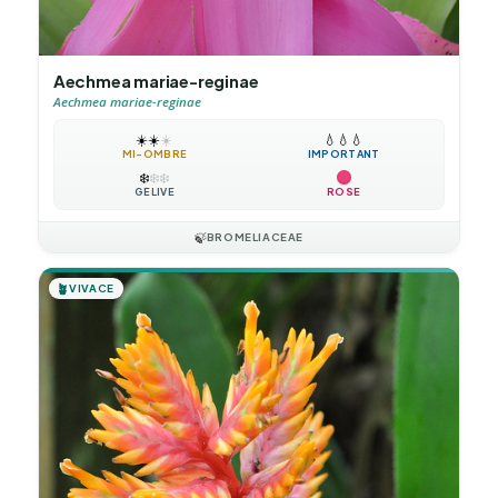
Aechmea mariae-reginae
Aechmea mariae-reginae
☀️
☀️
☀️
💧
💧
💧
MI-OMBRE
IMPORTANT
❄️
❄️
❄️
GÉLIVE
ROSE
🍃
BROMELIACEAE
🪴
VIVACE