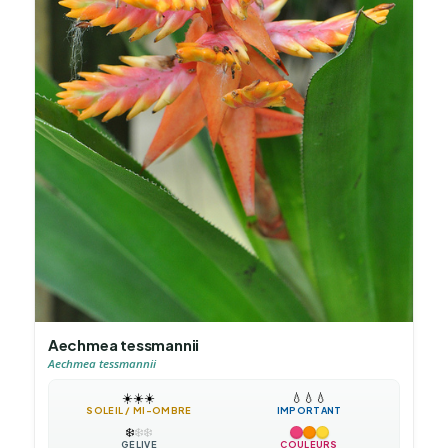
Aechmea tessmannii
Aechmea tessmannii
☀️
☀️
☀️
💧
💧
💧
SOLEIL / MI-OMBRE
IMPORTANT
❄️
❄️
❄️
GÉLIVE
COULEURS