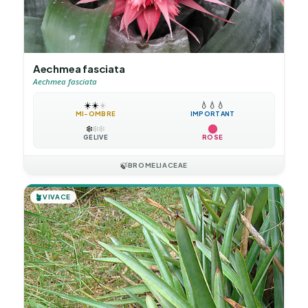
Aechmea fasciata
Aechmea fasciata
☀️
☀️
☀️
💧
💧
💧
MI-OMBRE
IMPORTANT
❄️
❄️
❄️
GÉLIVE
ROSE
🍃
BROMELIACEAE
🪴
VIVACE