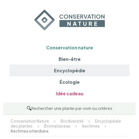
Conservation nature
Bien-être
Encyclopédie
Écologie
Idée cadeau
🔍
Rechercher une plante par nom ou critères
Conservation Nature
>
Biodiversité
>
Encyclopédie
des plantes
>
Bromeliaceae
>
Aechmea
>
Aechmea orlandiana