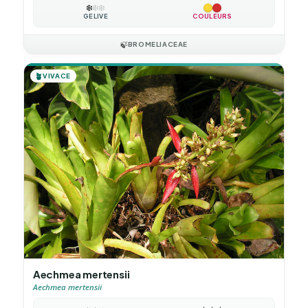
❄️
❄️
❄️
GÉLIVE
COULEURS
🍃
BROMELIACEAE
🪴
VIVACE
Aechmea mertensii
Aechmea mertensii