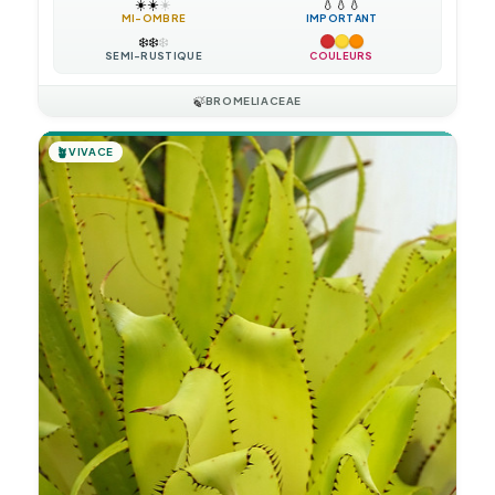
☀️
☀️
☀️
💧
💧
💧
MI-OMBRE
IMPORTANT
❄️
❄️
❄️
SEMI-RUSTIQUE
COULEURS
🍃
BROMELIACEAE
🪴
VIVACE