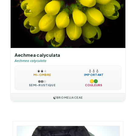
Aechmea calyculata
Aechmea calyculata
☀️
☀️
☀️
💧
💧
💧
MI-OMBRE
IMPORTANT
❄️
❄️
❄️
SEMI-RUSTIQUE
COULEURS
🍃
BROMELIACEAE