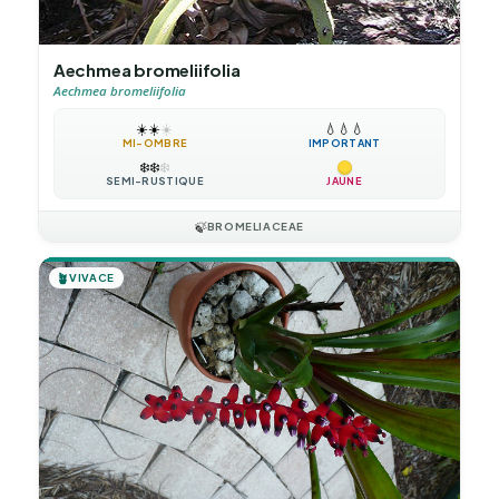
Aechmea bromeliifolia
Aechmea bromeliifolia
☀️
☀️
☀️
💧
💧
💧
MI-OMBRE
IMPORTANT
❄️
❄️
❄️
SEMI-RUSTIQUE
JAUNE
🍃
BROMELIACEAE
🪴
VIVACE