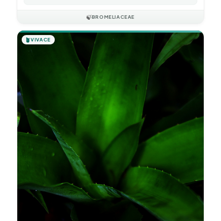
🍃
BROMELIACEAE
🪴
VIVACE