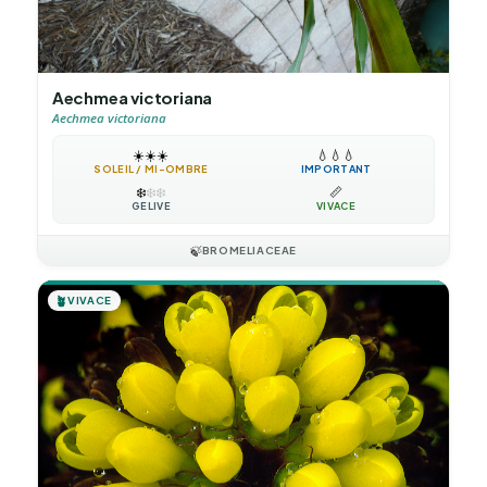
Aechmea victoriana
Aechmea victoriana
☀️
☀️
☀️
💧
💧
💧
SOLEIL / MI-OMBRE
IMPORTANT
❄️
❄️
❄️
📏
GÉLIVE
VIVACE
🍃
BROMELIACEAE
🪴
VIVACE