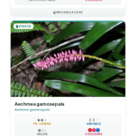
🍃
BROMELIACEAE
🪴
VIVACE
Aechmea gamosepala
Aechmea gamosepala
☀️
☀️
☀️
💧
💧
💧
MI-OMBRE
VARIABLE
❄️
❄️
❄️
GÉLIVE
COULEURS