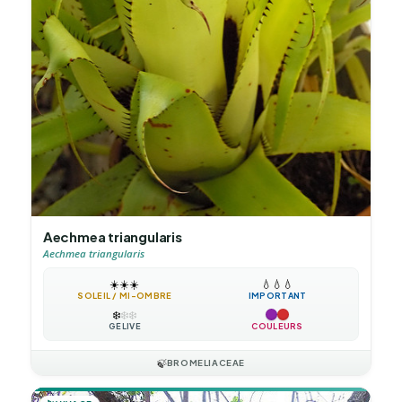
Aechmea triangularis
Aechmea triangularis
☀️
☀️
☀️
💧
💧
💧
SOLEIL / MI-OMBRE
IMPORTANT
❄️
❄️
❄️
GÉLIVE
COULEURS
🍃
BROMELIACEAE