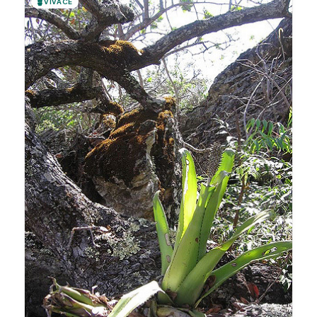
🪴
VIVACE