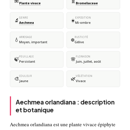
🌺
🧬
Plante vivace
Bromeliaceae
GENRE
EXPOSITION
🔬
☀️
Aechmea
Mi-ombre
ARROSAGE
RUSTICITÉ
💧
❄️
Moyen, important
Gélive
FEUILLAGE
FLORAISON
🍃
🌸
Persistant
Juin, juillet, août
COULEUR
VÉGÉTATION
🎨
🌿
Jaune
Vivace
Aechmea orlandiana : description
et botanique
Aechmea orlandiana est une plante vivace épiphyte