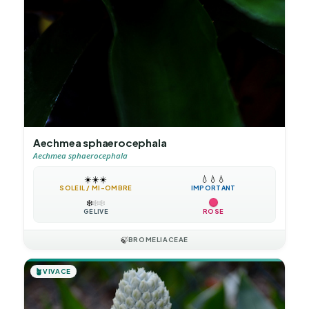
Aechmea sphaerocephala
Aechmea sphaerocephala
☀️
☀️
☀️
💧
💧
💧
SOLEIL / MI-OMBRE
IMPORTANT
❄️
❄️
❄️
GÉLIVE
ROSE
🍃
BROMELIACEAE
🪴
VIVACE