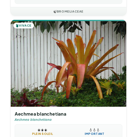
🍃
BROMELIACEAE
🪴
VIVACE
Aechmea blanchetiana
Aechmea blanchetiana
☀️
☀️
☀️
💧
💧
💧
PLEIN SOLEIL
IMPORTANT