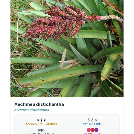
Aechmea distichantha
Aechmea distichantha
☀️
☀️
☀️
💧
💧
💧
SOLEIL / MI-OMBRE
IMPORTANT
❄️
❄️
❄️
SEMI-RUSTIQUE
COULEURS