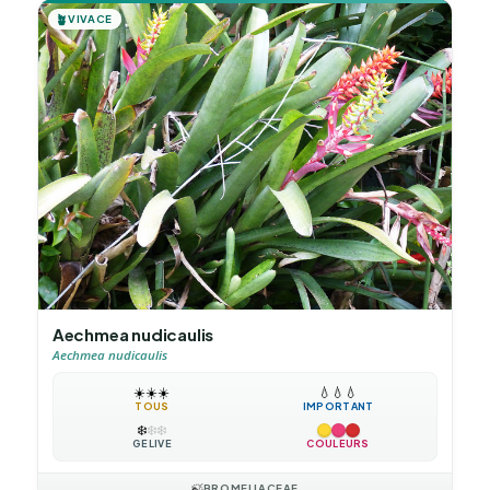
🪴
VIVACE
Aechmea nudicaulis
Aechmea nudicaulis
☀️
☀️
☀️
💧
💧
💧
TOUS
IMPORTANT
❄️
❄️
❄️
GÉLIVE
COULEURS
🍃
BROMELIACEAE