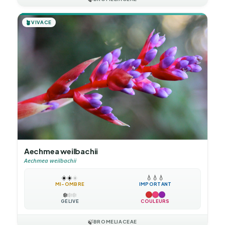
🪴
VIVACE
Aechmea weilbachii
Aechmea weilbachii
☀️
☀️
☀️
💧
💧
💧
MI-OMBRE
IMPORTANT
❄️
❄️
❄️
GÉLIVE
COULEURS
🍃
BROMELIACEAE