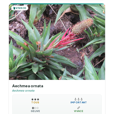
🪴
VIVACE
Aechmea ornata
Aechmea ornata
☀️
☀️
☀️
💧
💧
💧
TOUS
IMPORTANT
❄️
❄️
❄️
📏
GÉLIVE
VIVACE