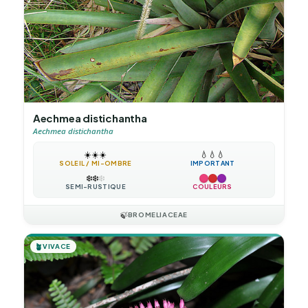
Aechmea distichantha
Aechmea distichantha
☀️
☀️
☀️
💧
💧
💧
SOLEIL / MI-OMBRE
IMPORTANT
❄️
❄️
❄️
SEMI-RUSTIQUE
COULEURS
🍃
BROMELIACEAE
🪴
VIVACE