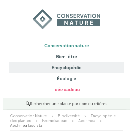
Conservation nature
Bien-être
Encyclopédie
Écologie
Idée cadeau
🔍
Rechercher une plante par nom ou critères
Conservation Nature
>
Biodiversité
>
Encyclopédie
des plantes
>
Bromeliaceae
>
Aechmea
>
Aechmea fasciata