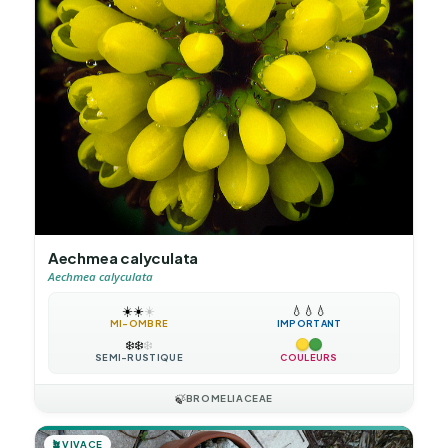
Aechmea calyculata
Aechmea calyculata
☀️
☀️
☀️
💧
💧
💧
MI-OMBRE
IMPORTANT
❄️
❄️
❄️
SEMI-RUSTIQUE
COULEURS
🍃
BROMELIACEAE
🪴
VIVACE