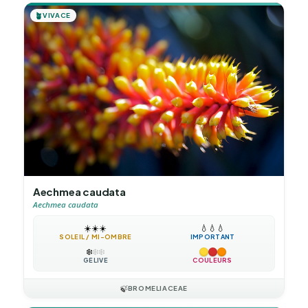
🪴
VIVACE
Aechmea caudata
Aechmea caudata
☀️
☀️
☀️
💧
💧
💧
SOLEIL / MI-OMBRE
IMPORTANT
❄️
❄️
❄️
GÉLIVE
COULEURS
🍃
BROMELIACEAE