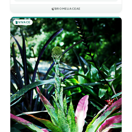
🍃
BROMELIACEAE
🪴
VIVACE