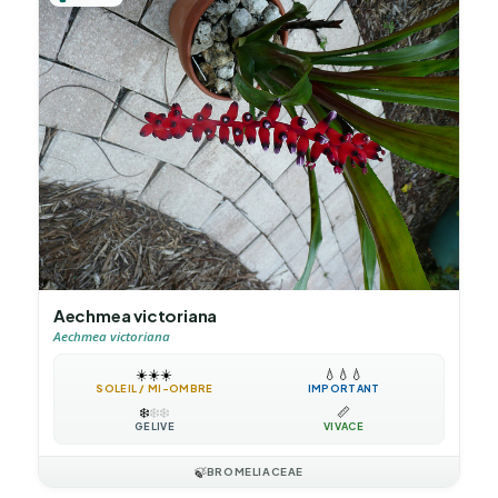
Aechmea victoriana
Aechmea victoriana
☀️
☀️
☀️
💧
💧
💧
SOLEIL / MI-OMBRE
IMPORTANT
❄️
❄️
❄️
📏
GÉLIVE
VIVACE
🍃
BROMELIACEAE