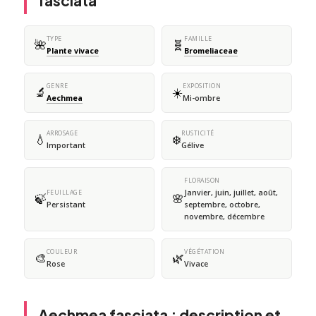
fasciata
TYPE
FAMILLE
🌺
🧬
Plante vivace
Bromeliaceae
GENRE
EXPOSITION
🔬
☀️
Aechmea
Mi-ombre
ARROSAGE
RUSTICITÉ
💧
❄️
Important
Gélive
FLORAISON
Janvier, juin, juillet, août,
FEUILLAGE
🍃
🌸
Persistant
septembre, octobre,
novembre, décembre
COULEUR
VÉGÉTATION
🎨
🌿
Rose
Vivace
Aechmea fasciata : description et