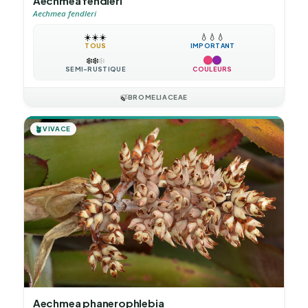
Aechmea fendleri
Aechmea fendleri
☀️
☀️
☀️
💧
💧
💧
TOUS
IMPORTANT
❄️
❄️
❄️
SEMI-RUSTIQUE
COULEURS
🍃
BROMELIACEAE
🪴
VIVACE
Aechmea phanerophlebia