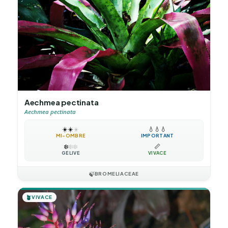
Aechmea pectinata
Aechmea pectinata
☀️
☀️
☀️
💧
💧
💧
MI-OMBRE
IMPORTANT
❄️
❄️
❄️
📏
GÉLIVE
VIVACE
🍃
BROMELIACEAE
🪴
VIVACE