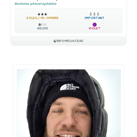
Aechmea phanerophlebia
☀️
☀️
☀️
💧
💧
💧
SOLEIL / MI-OMBRE
IMPORTANT
❄️
❄️
❄️
GÉLIVE
VIOLET
🍃
BROMELIACEAE