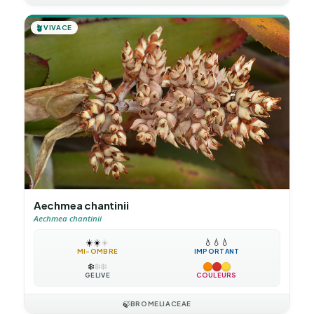
🪴
VIVACE
Aechmea chantinii
Aechmea chantinii
☀️
☀️
☀️
💧
💧
💧
MI-OMBRE
IMPORTANT
❄️
❄️
❄️
GÉLIVE
COULEURS
🍃
BROMELIACEAE