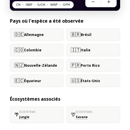
Pays où l'espèce a été observée
🇩🇪
🇧🇷
Allemagne
Brésil
🇨🇴
🇮🇹
Colombie
Italie
🇳🇿
🇵🇷
Nouvelle-Zélande
Porto Rico
🇪🇨
🇺🇸
Équateur
États-Unis
Écosystèmes associés
ÉCOSYSTÈME
ÉCOSYSTÈME
🌴
🦒
Jungle
Savane