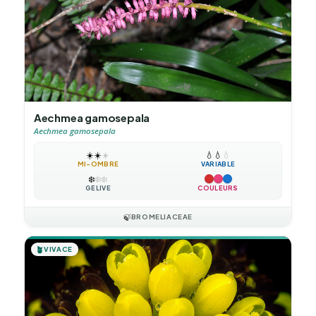
Aechmea gamosepala
Aechmea gamosepala
☀️
☀️
☀️
💧
💧
💧
MI-OMBRE
VARIABLE
❄️
❄️
❄️
GÉLIVE
COULEURS
🍃
BROMELIACEAE
🪴
VIVACE