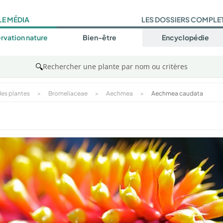
LE MÉDIA
LES DOSSIERS COMPLE
rvation nature
Bien-être
Encyclopédie
🔍
Rechercher une plante par nom ou critères
es plantes
>
Bromeliaceae
>
Aechmea
>
Aechmea caudata