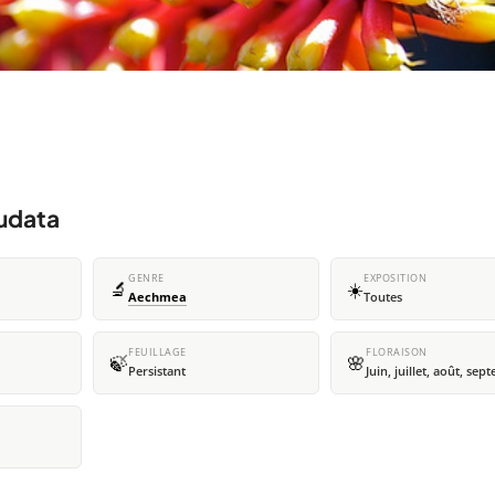
udata
GENRE
EXPOSITION
🔬
☀️
Aechmea
Toutes
FEUILLAGE
FLORAISON
🍃
🌸
Persistant
Juin, juillet, août, se