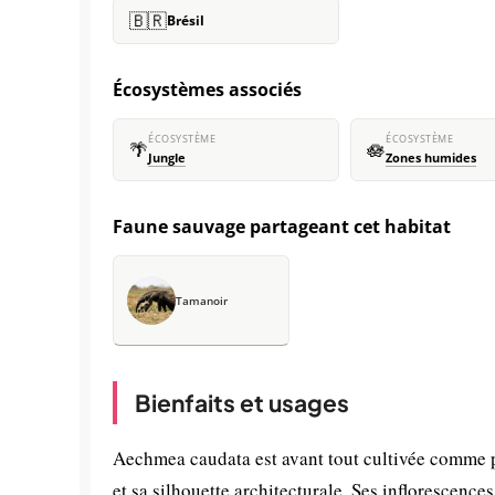
🇧🇷
Brésil
Écosystèmes associés
ÉCOSYSTÈME
ÉCOSYSTÈME
🌴
🪷
Jungle
Zones humides
Faune sauvage partageant cet habitat
Tamanoir
Bienfaits et usages
Aechmea caudata est avant tout cultivée comme pl
et sa silhouette architecturale. Ses inflorescence