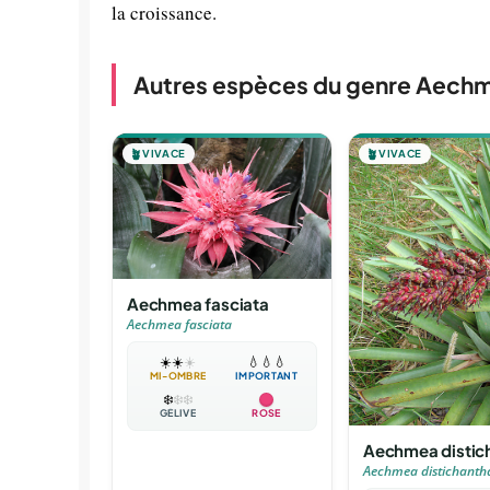
la croissance.
Autres espèces du genre Aech
🪴
VIVACE
🪴
VIVACE
Aechmea fasciata
Aechmea fasciata
☀️
☀️
☀️
💧
💧
💧
MI-OMBRE
IMPORTANT
❄️
❄️
❄️
GÉLIVE
ROSE
Aechmea distic
Aechmea distichanth