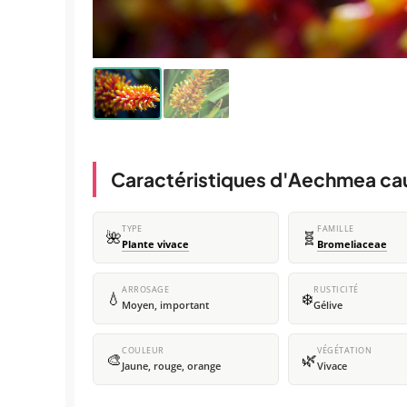
Caractéristiques d'Aechmea ca
TYPE
FAMILLE
🌺
🧬
Plante vivace
Bromeliaceae
ARROSAGE
RUSTICITÉ
💧
❄️
Moyen, important
Gélive
COULEUR
VÉGÉTATION
🎨
🌿
Jaune, rouge, orange
Vivace