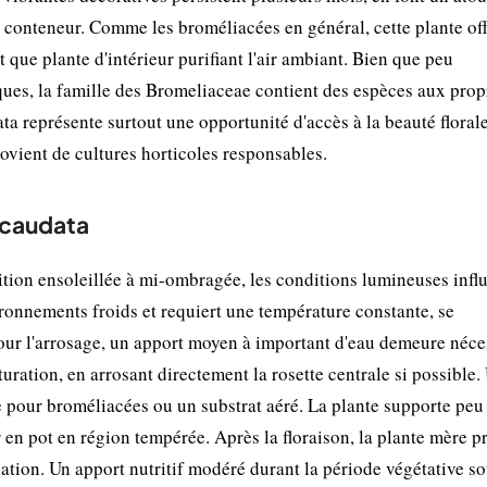
 conteneur. Comme les broméliacées en général, cette plante of
ue plante d'intérieur purifiant l'air ambiant. Bien que peu
es, la famille des Bromeliaceae contient des espèces aux prop
a représente surtout une opportunité d'accès à la beauté floral
rovient de cultures horticoles responsables.
 caudata
tion ensoleillée à mi-ombragée, les conditions lumineuses infl
nvironnements froids et requiert une température constante, se
ur l'arrosage, un apport moyen à important d'eau demeure néces
ration, en arrosant directement la rosette centrale si possible. 
 pour broméliacées ou un substrat aéré. La plante supporte peu 
r en pot en région tempérée. Après la floraison, la plante mère p
cation. Un apport nutritif modéré durant la période végétative so