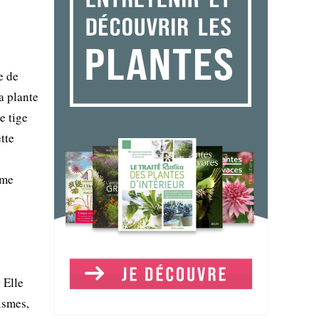
e de
a plante
e tige
tte
ème
 Elle
ismes,