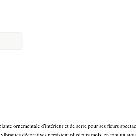
ante ornementale d'intérieur et de serre pour ses fleurs spectac
s vibrantes décoratives persistent plusieurs mois, en font un ato