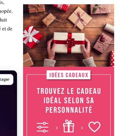
is,
anopée.
duit
 et de