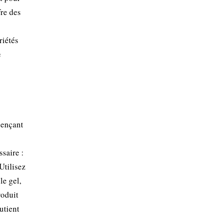
fre des
riétés
e
uençant
saire :
Utilisez
le gel,
roduit
utient