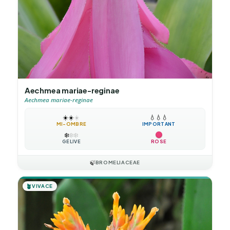
Aechmea mariae-reginae
Aechmea mariae-reginae
☀️
☀️
☀️
💧
💧
💧
MI-OMBRE
IMPORTANT
❄️
❄️
❄️
GÉLIVE
ROSE
🍃
BROMELIACEAE
🪴
VIVACE