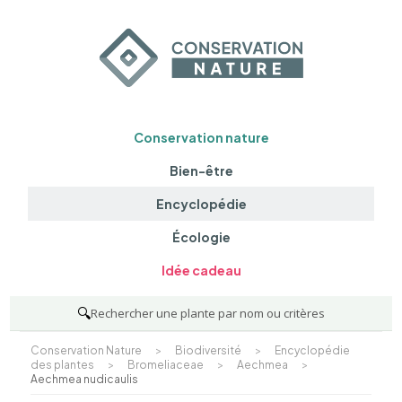
Conservation nature
Bien-être
Encyclopédie
Écologie
Idée cadeau
🔍
Rechercher une plante par nom ou critères
Conservation Nature
>
Biodiversité
>
Encyclopédie
des plantes
>
Bromeliaceae
>
Aechmea
>
Aechmea nudicaulis