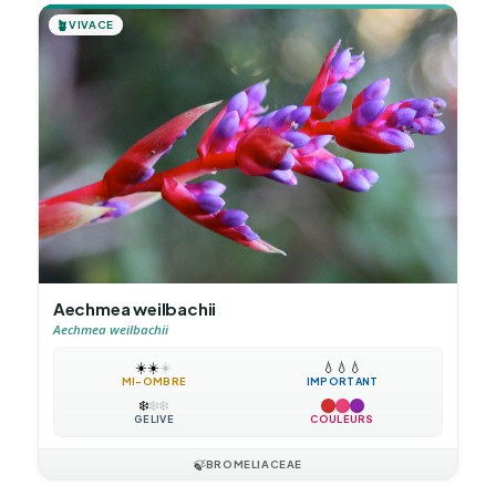
🪴
VIVACE
Aechmea weilbachii
Aechmea weilbachii
☀️
☀️
☀️
💧
💧
💧
MI-OMBRE
IMPORTANT
❄️
❄️
❄️
GÉLIVE
COULEURS
🍃
BROMELIACEAE