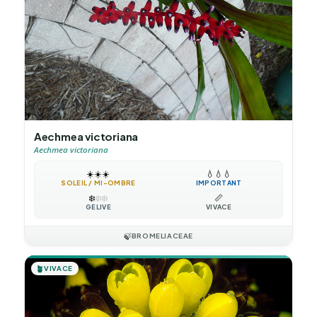
Aechmea victoriana
Aechmea victoriana
☀️
☀️
☀️
💧
💧
💧
SOLEIL / MI-OMBRE
IMPORTANT
❄️
❄️
❄️
📏
GÉLIVE
VIVACE
🍃
BROMELIACEAE
🪴
VIVACE