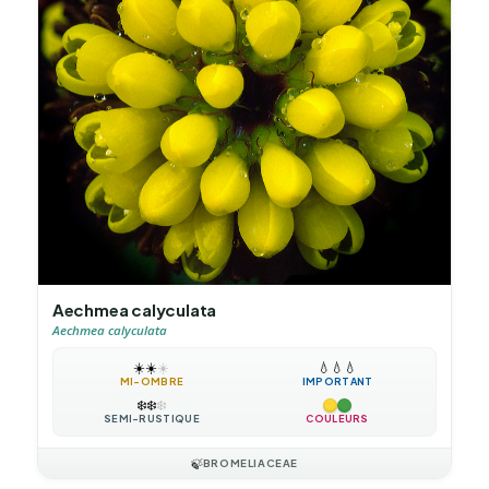
Aechmea calyculata
Aechmea calyculata
☀️
☀️
☀️
💧
💧
💧
MI-OMBRE
IMPORTANT
❄️
❄️
❄️
SEMI-RUSTIQUE
COULEURS
🍃
BROMELIACEAE