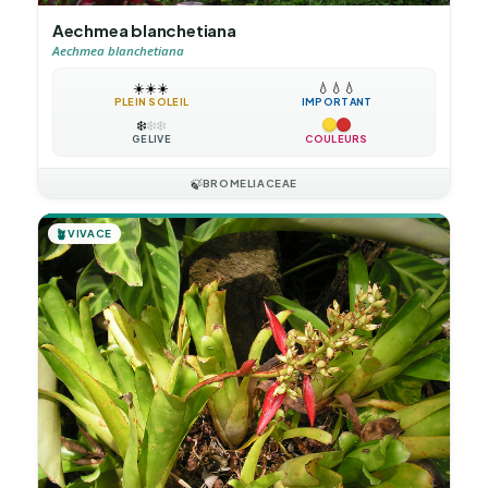
Aechmea blanchetiana
Aechmea blanchetiana
☀️
☀️
☀️
💧
💧
💧
PLEIN SOLEIL
IMPORTANT
❄️
❄️
❄️
GÉLIVE
COULEURS
🍃
BROMELIACEAE
🪴
VIVACE