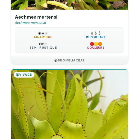
Aechmea mertensii
Aechmea mertensii
☀️
☀️
☀️
💧
💧
💧
MI-OMBRE
IMPORTANT
❄️
❄️
❄️
SEMI-RUSTIQUE
COULEURS
🍃
BROMELIACEAE
🪴
VIVACE