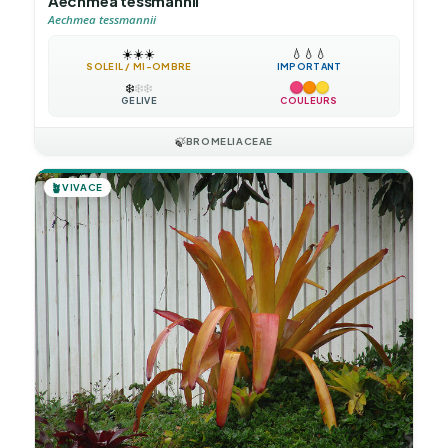
Aechmea tessmannii
Aechmea tessmannii
☀️
☀️
☀️
💧
💧
💧
SOLEIL / MI-OMBRE
IMPORTANT
❄️
❄️
❄️
GÉLIVE
COULEURS
🍃
BROMELIACEAE
🪴
VIVACE