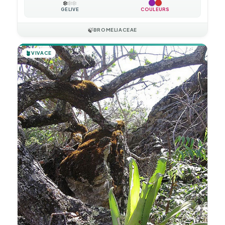
❄️
❄️
❄️
GÉLIVE
COULEURS
🍃
BROMELIACEAE
🪴
VIVACE