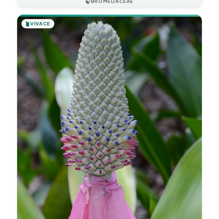
🍃
BROMELIACEAE
🪴
VIVACE