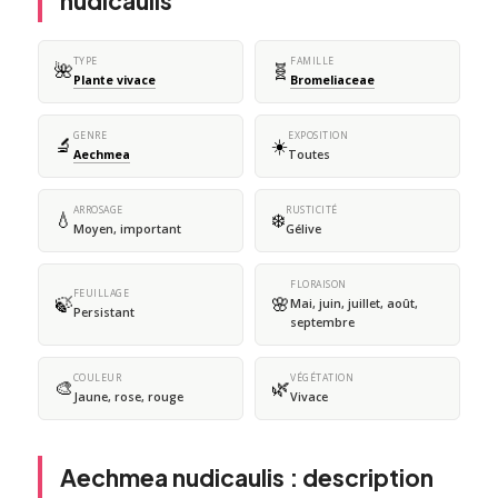
nudicaulis
TYPE
FAMILLE
🌺
🧬
Plante vivace
Bromeliaceae
GENRE
EXPOSITION
🔬
☀️
Aechmea
Toutes
ARROSAGE
RUSTICITÉ
💧
❄️
Moyen, important
Gélive
FLORAISON
FEUILLAGE
🍃
🌸
Mai, juin, juillet, août,
Persistant
septembre
COULEUR
VÉGÉTATION
🎨
🌿
Jaune, rose, rouge
Vivace
Aechmea nudicaulis : description