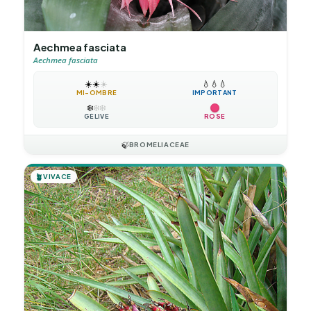
Aechmea fasciata
Aechmea fasciata
☀️
☀️
☀️
💧
💧
💧
MI-OMBRE
IMPORTANT
❄️
❄️
❄️
GÉLIVE
ROSE
🍃
BROMELIACEAE
🪴
VIVACE