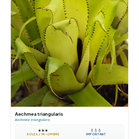
Aechmea triangularis
Aechmea triangularis
☀️
☀️
☀️
💧
💧
💧
SOLEIL / MI-OMBRE
IMPORTANT