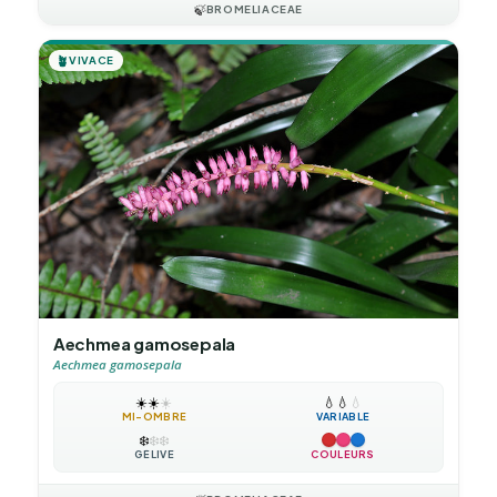
🍃
BROMELIACEAE
🪴
VIVACE
Aechmea gamosepala
Aechmea gamosepala
☀️
☀️
☀️
💧
💧
💧
MI-OMBRE
VARIABLE
❄️
❄️
❄️
GÉLIVE
COULEURS