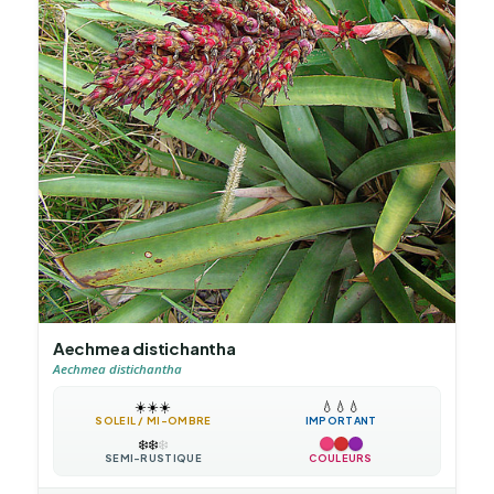
Aechmea distichantha
Aechmea distichantha
☀️
☀️
☀️
💧
💧
💧
SOLEIL / MI-OMBRE
IMPORTANT
❄️
❄️
❄️
SEMI-RUSTIQUE
COULEURS