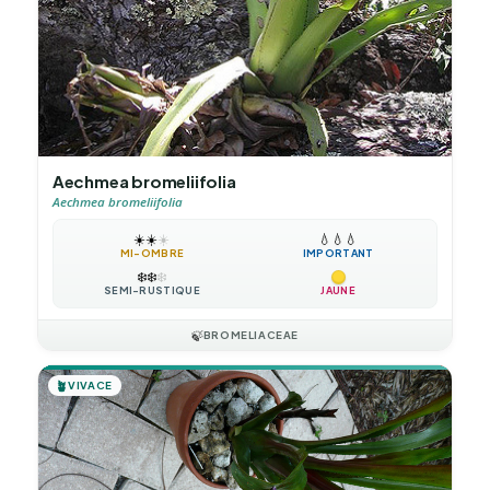
Aechmea bromeliifolia
Aechmea bromeliifolia
☀️
☀️
☀️
💧
💧
💧
MI-OMBRE
IMPORTANT
❄️
❄️
❄️
SEMI-RUSTIQUE
JAUNE
🍃
BROMELIACEAE
🪴
VIVACE