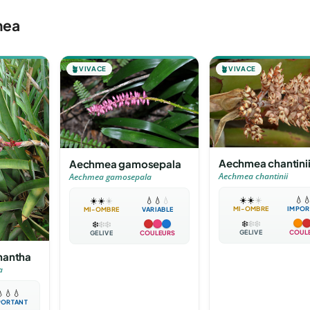
mea
🪴
VIVACE
🪴
VIVACE
Aechmea chantini
Aechmea gamosepala
Aechmea chantinii
Aechmea gamosepala
☀️
☀️
☀️
💧

☀️
☀️
☀️
💧
💧
💧
MI-OMBRE
IMPOR
MI-OMBRE
VARIABLE
❄️
❄️
❄️
❄️
❄️
❄️
GÉLIVE
COUL
GÉLIVE
COULEURS
hantha
a

💧
💧
PORTANT