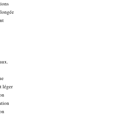
tions
rolongée
nt
aux.
ue
t léger
ion
ation
son