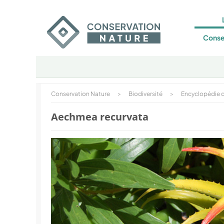
Conse
Conservation Nature
>
Biodiversité
>
Encyclopédie d
Aechmea recurvata