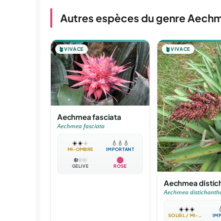
Autres espèces du genre Aech
🪴
VIVACE
🪴
VIVACE
Aechmea fasciata
Aechmea fasciata
☀️
☀️
☀️
💧
💧
💧
MI-OMBRE
IMPORTANT
❄️
❄️
❄️
GÉLIVE
ROSE
Aechmea distic
Aechmea distichanth
☀️
☀️
☀️

SOLEIL / MI-OMBRE
IM