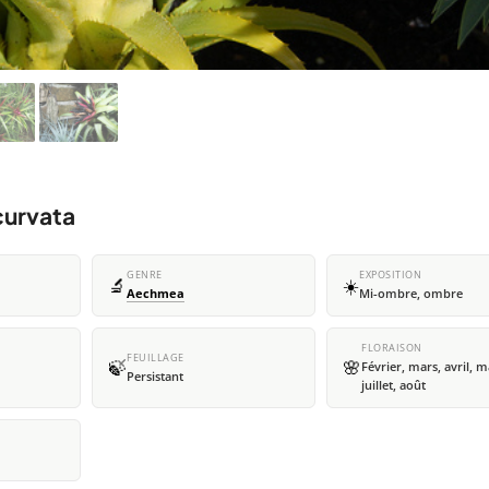
curvata
GENRE
EXPOSITION
🔬
☀️
Aechmea
Mi-ombre, ombre
FLORAISON
FEUILLAGE
🍃
🌸
Février, mars, avril, ma
Persistant
juillet, août