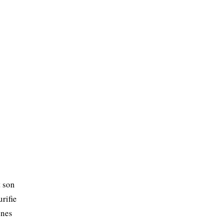
t son
rifie
ines