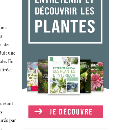
ions
es
cm de
duit une
ale. En
iltrée.
 créant
is
tirés par
es