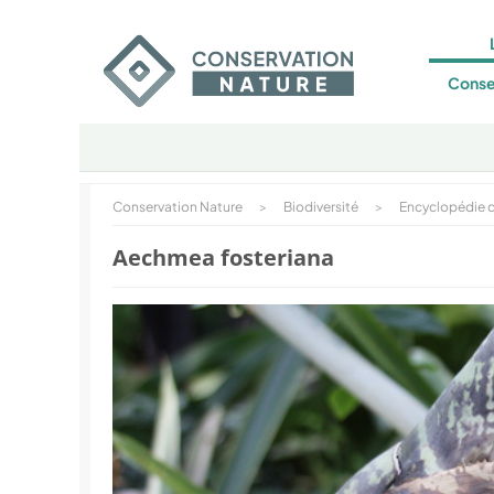
Conse
Conservation Nature
>
Biodiversité
>
Encyclopédie d
Aechmea fosteriana