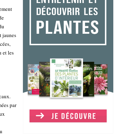
rement
de
du
t jaunes
cées,
 et les
caux.
rmées par
aux
du