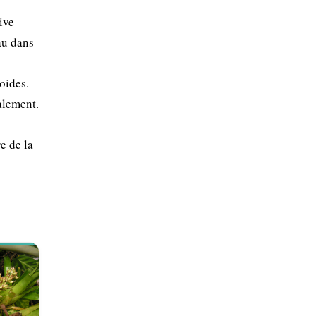
ive
au dans
oides.
alement.
e de la