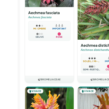
Aechmea fasciata
Aechmea fasciata
☀️
☀️
☀️
💧
💧
💧
MI-OMBRE
IMPORTANT
❄️
❄️
❄️
GÉLIVE
ROSE
Aechmea distic
Aechmea distichanth
☀️
☀️
☀️

SOLEIL / MI-OMBRE
IM
❄️
❄️
❄️
SEMI-RUSTIQUE
CO
🍃
BROMELIACEAE
🍃
BROMELIAC
🪴
VIVACE
🪴
VIVACE