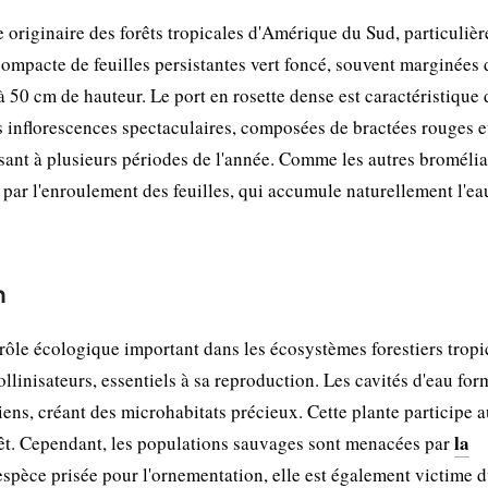
originaire des forêts tropicales d'Amérique du Sud, particuliè
compacte de feuilles persistantes vert foncé, souvent marginées 
50 cm de hauteur. Le port en rosette dense est caractéristique 
 inflorescences spectaculaires, composées de bractées rouges e
ssant à plusieurs périodes de l'année. Comme les autres bromélia
 par l'enroulement des feuilles, qui accumule naturellement l'eau
n
rôle écologique important dans les écosystèmes forestiers tropi
pollinisateurs, essentiels à sa reproduction. Les cavités d'eau fo
biens, créant des microhabitats précieux. Cette plante participe 
la
rêt. Cependant, les populations sauvages sont menacées par
espèce prisée pour l'ornementation, elle est également victime 