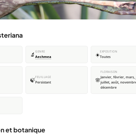
teriana
GENRE
EXPOSITION
🔬
☀️
Aechmea
Toutes
FLORAISON
Janvier, février, mars, 
FEUILLAGE
🍃
🌸
Persistant
juillet, août, novembr
décembre
on et botanique