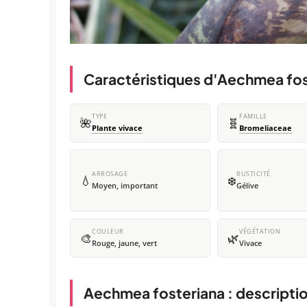
Caractéristiques d'Aechmea fos
TYPE
FAMILLE
🌺
🧬
Plante vivace
Bromeliaceae
ARROSAGE
RUSTICITÉ
💧
❄️
Moyen, important
Gélive
COULEUR
VÉGÉTATION
🎨
🌿
Rouge, jaune, vert
Vivace
Aechmea fosteriana : descripti