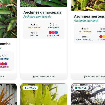
Aechmea gamosepala
Aechmea mertensi
Aechmea gamosepala
Aechmea mertensii
☀️
☀️
☀️
💧
💧
💧
MI-OMBRE
VARIABLE
☀️
☀️
☀️
💧

MI-OMBRE
IMPOR
❄️
❄️
❄️
GÉLIVE
COULEURS
❄️
❄️
❄️
SEMI-RUSTIQUE
COUL
hantha
a

💧
💧
PORTANT
ULEURS
EAE
🍃
BROMELIACEAE
🍃
BROMELIACEA
🪴
VIVACE
🪴
VIVACE