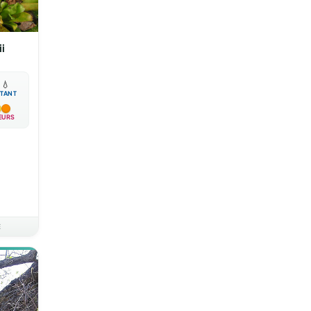
i

💧
TANT
EURS
E