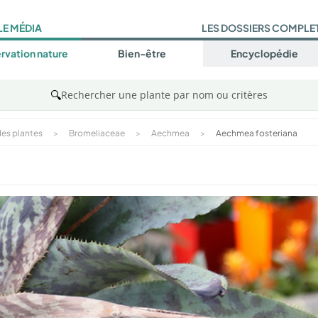
LE MÉDIA
LES DOSSIERS COMPLE
rvation nature
Bien-être
Encyclopédie
🔍
Rechercher une plante par nom ou critères
es plantes
>
Bromeliaceae
>
Aechmea
>
Aechmea fosteriana