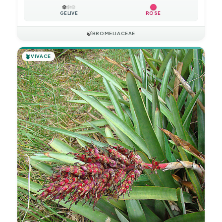
❄️
❄️
❄️
GÉLIVE
ROSE
🍃
BROMELIACEAE
🪴
VIVACE