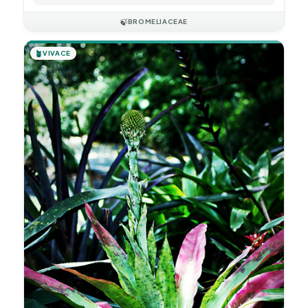
🍃
BROMELIACEAE
🪴
VIVACE