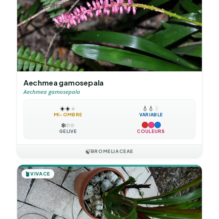
Aechmea gamosepala
Aechmea gamosepala
☀️
☀️
☀️
💧
💧
💧
MI-OMBRE
VARIABLE
❄️
❄️
❄️
GÉLIVE
COULEURS
🍃
BROMELIACEAE
🪴
VIVACE