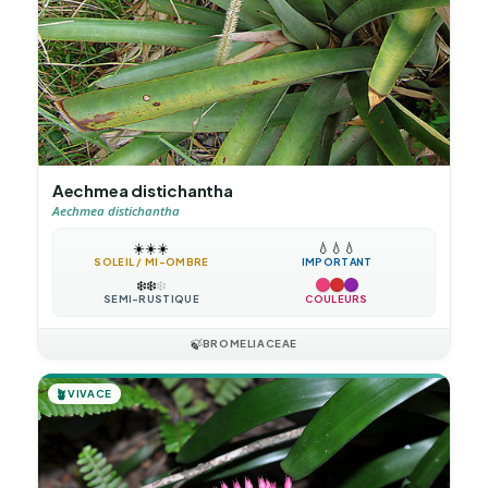
Aechmea distichantha
Aechmea distichantha
☀️
☀️
☀️
💧
💧
💧
SOLEIL / MI-OMBRE
IMPORTANT
❄️
❄️
❄️
SEMI-RUSTIQUE
COULEURS
🍃
BROMELIACEAE
🪴
VIVACE