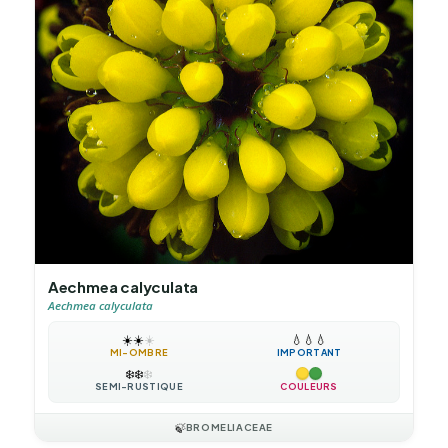
Aechmea calyculata
Aechmea calyculata
☀️
☀️
☀️
💧
💧
💧
MI-OMBRE
IMPORTANT
❄️
❄️
❄️
SEMI-RUSTIQUE
COULEURS
🍃
BROMELIACEAE