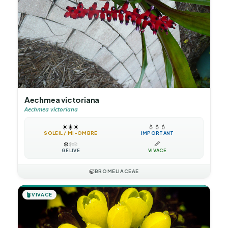
Aechmea victoriana
Aechmea victoriana
☀️
☀️
☀️
💧
💧
💧
SOLEIL / MI-OMBRE
IMPORTANT
❄️
❄️
❄️
📏
GÉLIVE
VIVACE
🍃
BROMELIACEAE
🪴
VIVACE