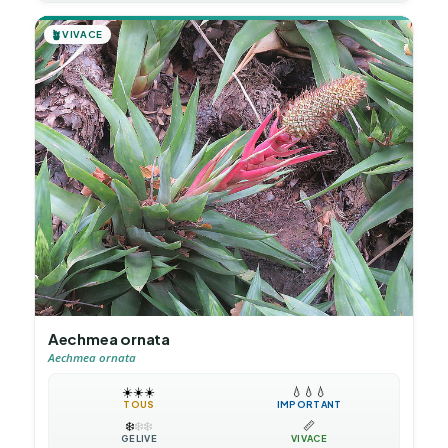
🪴
VIVACE
Aechmea ornata
Aechmea ornata
☀️
☀️
☀️
💧
💧
💧
TOUS
IMPORTANT
❄️
❄️
❄️
📏
GÉLIVE
VIVACE