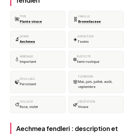
fendleri
TYPE
FAMILLE
🌺
🧬
Plante vivace
Bromeliaceae
GENRE
EXPOSITION
🔬
☀️
Aechmea
Toutes
ARROSAGE
RUSTICITÉ
💧
❄️
Important
Semi-rustique
FLORAISON
FEUILLAGE
🍃
🌸
Mai, juin, juillet, août,
Persistant
septembre
COULEUR
VÉGÉTATION
🎨
🌿
Rose, violet
Vivace
Aechmea fendleri : description et