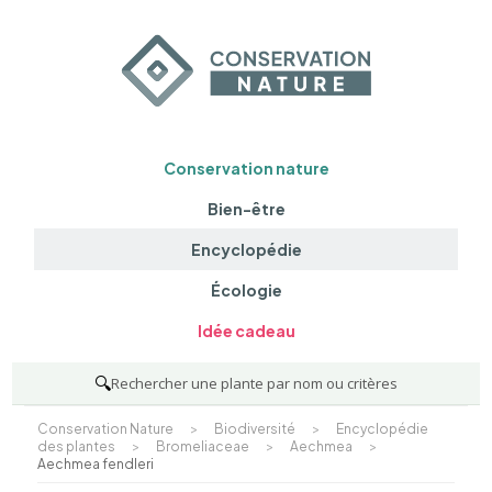
Conservation nature
Bien-être
Encyclopédie
Écologie
Idée cadeau
🔍
Rechercher une plante par nom ou critères
Conservation Nature
>
Biodiversité
>
Encyclopédie
des plantes
>
Bromeliaceae
>
Aechmea
>
Aechmea fendleri