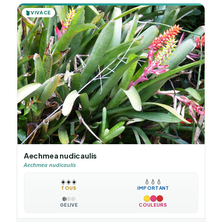
🪴
VIVACE
Aechmea nudicaulis
Aechmea nudicaulis
☀️
☀️
☀️
💧
💧
💧
TOUS
IMPORTANT
❄️
❄️
❄️
GÉLIVE
COULEURS