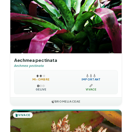
Aechmea pectinata
Aechmea pectinata
☀️
☀️
☀️
💧
💧
💧
MI-OMBRE
IMPORTANT
❄️
❄️
❄️
📏
GÉLIVE
VIVACE
🍃
BROMELIACEAE
🪴
VIVACE