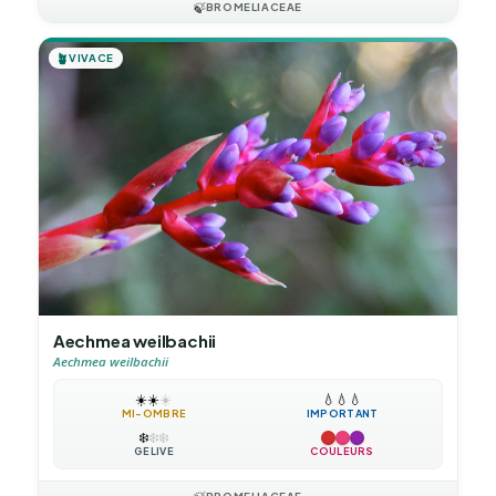
🍃
BROMELIACEAE
🪴
VIVACE
Aechmea weilbachii
Aechmea weilbachii
☀️
☀️
☀️
💧
💧
💧
MI-OMBRE
IMPORTANT
❄️
❄️
❄️
GÉLIVE
COULEURS