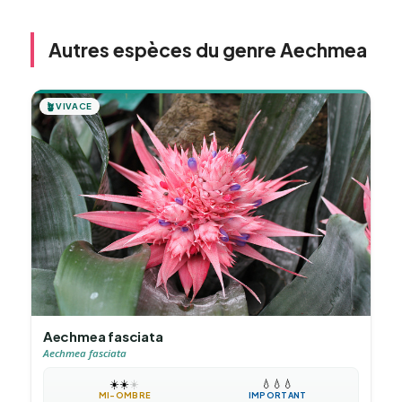
Autres espèces du genre Aechmea
🪴
VIVACE
Aechmea fasciata
Aechmea fasciata
☀️
☀️
☀️
💧
💧
💧
MI-OMBRE
IMPORTANT