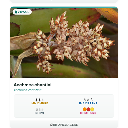
🪴
VIVACE
Aechmea chantinii
Aechmea chantinii
☀️
☀️
☀️
💧
💧
💧
MI-OMBRE
IMPORTANT
❄️
❄️
❄️
GÉLIVE
COULEURS
🍃
BROMELIACEAE