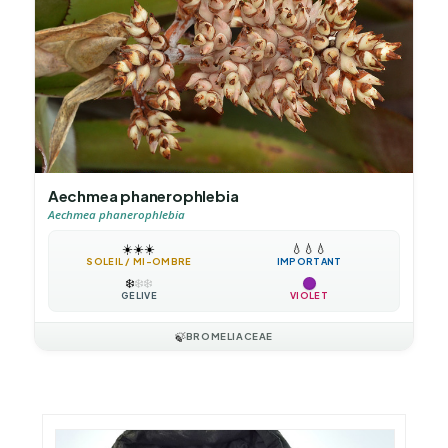
Aechmea phanerophlebia
Aechmea phanerophlebia
☀️
☀️
☀️
💧
💧
💧
SOLEIL / MI-OMBRE
IMPORTANT
❄️
❄️
❄️
GÉLIVE
VIOLET
🍃
BROMELIACEAE