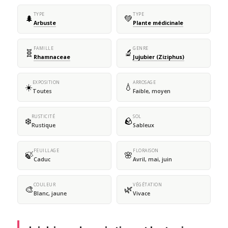
TYPE
TYPE
🌲
💚
Arbuste
Plante médicinale
FAMILLE
GENRE
🧬
🔬
Rhamnaceae
Jujubier (Ziziphus)
EXPOSITION
ARROSAGE
☀️
💧
Toutes
Faible, moyen
RUSTICITÉ
SOL
❄️
🪨
Rustique
Sableux
FEUILLAGE
FLORAISON
🍃
🌸
Caduc
Avril, mai, juin
COULEUR
VÉGÉTATION
🎨
🌿
Blanc, jaune
Vivace