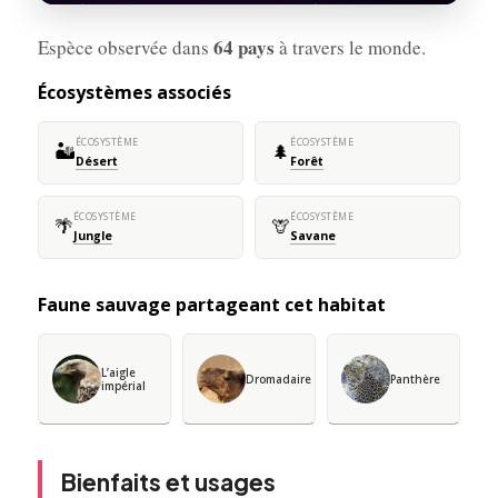
64 pays
Espèce observée dans
à travers le monde.
Écosystèmes associés
ÉCOSYSTÈME
ÉCOSYSTÈME
🏜️
🌲
Désert
Forêt
ÉCOSYSTÈME
ÉCOSYSTÈME
🌴
🦒
Jungle
Savane
Faune sauvage partageant cet habitat
L’aigle
Dromadaire
Panthère
impérial
Bienfaits et usages