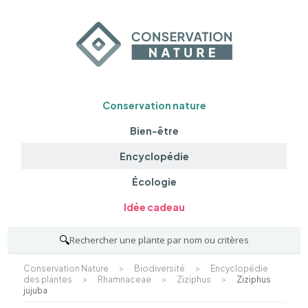
Conservation nature
Bien-être
Encyclopédie
Écologie
Idée cadeau
🔍
Rechercher une plante par nom ou critères
Conservation Nature
>
Biodiversité
>
Encyclopédie
des plantes
>
Rhamnaceae
>
Ziziphus
>
Ziziphus
jujuba