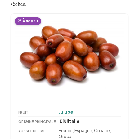
sèches.
🍑 À noyau
Jujube
FRUIT
🇪🇺 Italie
ORIGINE PRINCIPALE
France, Espagne, Croatie,
AUSSI CULTIVÉ
Grèce