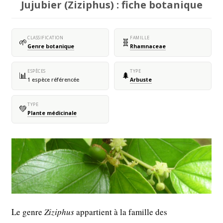
Jujubier (Ziziphus) : fiche botanique
CLASSIFICATION
FAMILLE
🌱
🧬
Genre botanique
Rhamnaceae
ESPÈCES
TYPE
📊
🌲
1 espèce référencée
Arbuste
TYPE
💚
Plante médicinale
Le genre
Ziziphus
appartient à la famille des