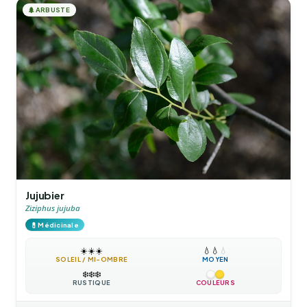
🌲
ARBUSTE
Jujubier
Ziziphus jujuba
💊
Médicinale
☀️
☀️
☀️
💧
💧
💧
SOLEIL / MI-OMBRE
MOYEN
❄️
❄️
❄️
RUSTIQUE
COULEURS