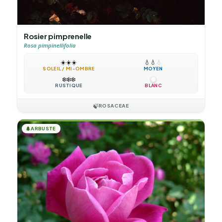
Rosier pimprenelle
Rosa pimpinellifolia
☀️
☀️
☀️
💧
💧
💧
SOLEIL / MI-OMBRE
MOYEN
❄️
❄️
❄️
RUSTIQUE
BLANC
🍃
ROSACEAE
🌲
ARBUSTE