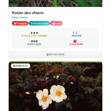
Rosier des chiens
Rosa canina
☠️
💊
🍎
Toxique
Médicinale
Fruit
☀️
☀️
☀️
💧
💧
💧
SOLEIL / MI-OMBRE
MOYEN
❄️
❄️
❄️
RUSTIQUE
COULEURS
🍃
ROSACEAE
🌲
ARBUSTE