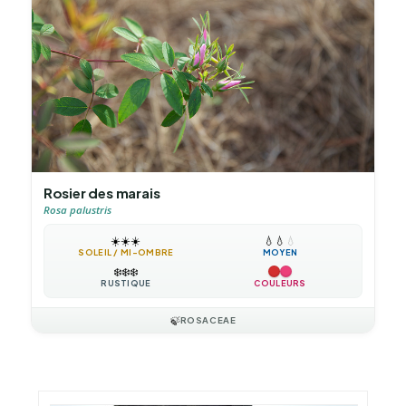
Rosier des marais
Rosa palustris
☀️
☀️
☀️
💧
💧
💧
SOLEIL / MI-OMBRE
MOYEN
❄️
❄️
❄️
RUSTIQUE
COULEURS
🍃
ROSACEAE