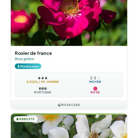
Rosier de france
Rosa gallica
💊
Médicinale
☀️
☀️
☀️
💧
💧
💧
SOLEIL / MI-OMBRE
MOYEN
❄️
❄️
❄️
RUSTIQUE
ROSE
🍃
ROSACEAE
🌲
ARBUSTE