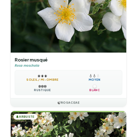
Rosier musqué
Rosa moschata
☀️
☀️
☀️
💧
💧
💧
SOLEIL / MI-OMBRE
MOYEN
❄️
❄️
❄️
RUSTIQUE
BLANC
🍃
ROSACEAE
🌲
ARBUSTE