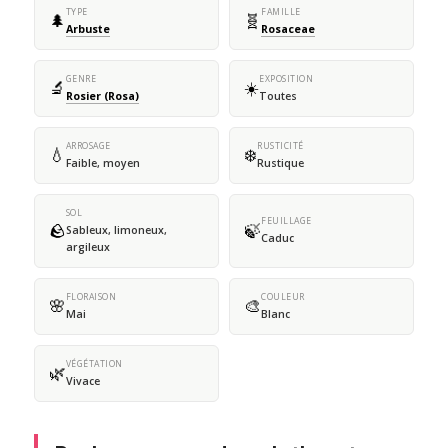
TYPE
FAMILLE
🌲
🧬
Arbuste
Rosaceae
GENRE
EXPOSITION
🔬
☀️
Rosier (Rosa)
Toutes
ARROSAGE
RUSTICITÉ
💧
❄️
Faible, moyen
Rustique
SOL
FEUILLAGE
🪨
🍃
Sableux, limoneux,
Caduc
argileux
FLORAISON
COULEUR
🌸
🎨
Mai
Blanc
VÉGÉTATION
🌿
Vivace