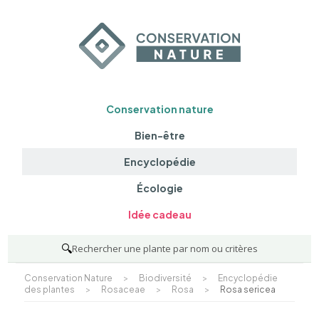
Conservation nature
Bien-être
Encyclopédie
Écologie
Idée cadeau
🔍
Rechercher une plante par nom ou critères
Conservation Nature
>
Biodiversité
>
Encyclopédie
des plantes
>
Rosaceae
>
Rosa
>
Rosa sericea