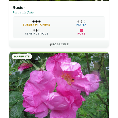
Rosier
Rosa rubrifolia
☀️
☀️
☀️
💧
💧
💧
SOLEIL / MI-OMBRE
MOYEN
❄️
❄️
❄️
SEMI-RUSTIQUE
ROSE
🍃
ROSACEAE
🌲
ARBUSTE