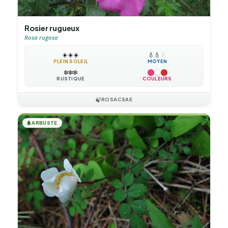
Rosier rugueux
Rosa rugosa
☀️
☀️
☀️
💧
💧
💧
PLEIN SOLEIL
MOYEN
❄️
❄️
❄️
RUSTIQUE
COULEURS
🍃
ROSACEAE
🌲
ARBUSTE