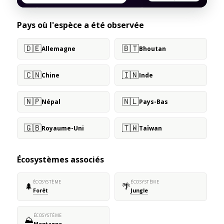
Pays où l'espèce a été observée
🇩🇪
🇧🇹
Allemagne
Bhoutan
🇨🇳
🇮🇳
Chine
Inde
🇳🇵
🇳🇱
Népal
Pays-Bas
🇬🇧
🇹🇼
Royaume-Uni
Taïwan
Écosystèmes associés
ÉCOSYSTÈME
ÉCOSYSTÈME
🌲
🌴
Forêt
Jungle
ÉCOSYSTÈME
⛰️
Montagne