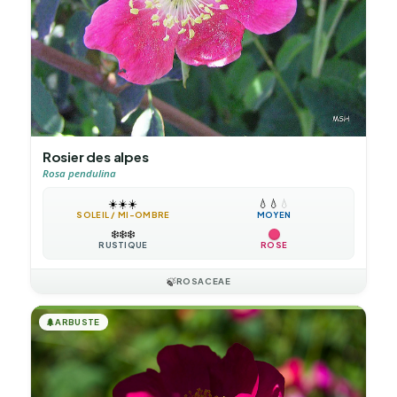
Rosier des alpes
Rosa pendulina
☀️
☀️
☀️
💧
💧
💧
SOLEIL / MI-OMBRE
MOYEN
❄️
❄️
❄️
RUSTIQUE
ROSE
🍃
ROSACEAE
🌲
ARBUSTE