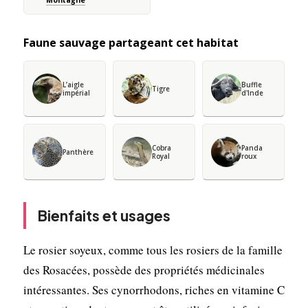
Faune sauvage partageant cet habitat
L’aigle
Buffle
Tigre
impérial
d'Inde
Cobra
Panda
Panthère
Royal
roux
Bienfaits et usages
Le rosier soyeux, comme tous les rosiers de la famille
des Rosacées, possède des propriétés médicinales
intéressantes. Ses cynorrhodons, riches en vitamine C