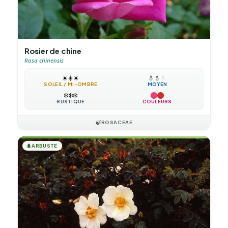
Rosier de chine
Rosa chinensis
☀️
☀️
☀️
💧
💧
💧
SOLEIL / MI-OMBRE
MOYEN
❄️
❄️
❄️
RUSTIQUE
COULEURS
🍃
ROSACEAE
🌲
ARBUSTE