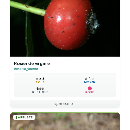
Rosier de virginie
Rosa virginiana
☀️
☀️
☀️
💧
💧
💧
TOUS
MOYEN
❄️
❄️
❄️
RUSTIQUE
ROSE
🍃
ROSACEAE
🌲
ARBUSTE