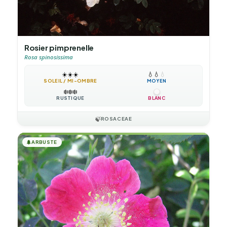
Rosier pimprenelle
Rosa spinosissima
☀️
☀️
☀️
💧
💧
💧
SOLEIL / MI-OMBRE
MOYEN
❄️
❄️
❄️
RUSTIQUE
BLANC
🍃
ROSACEAE
🌲
ARBUSTE