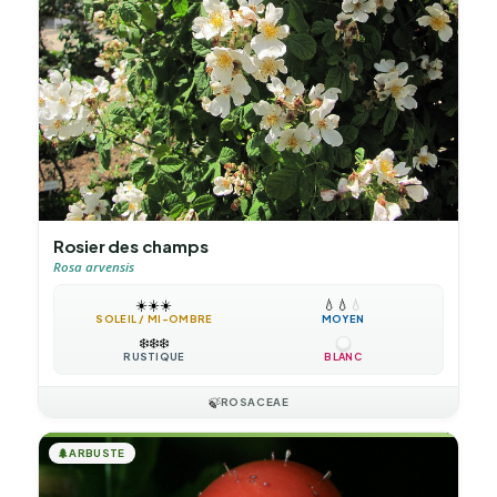
Rosier des champs
Rosa arvensis
☀️
☀️
☀️
💧
💧
💧
SOLEIL / MI-OMBRE
MOYEN
❄️
❄️
❄️
RUSTIQUE
BLANC
🍃
ROSACEAE
🌲
ARBUSTE