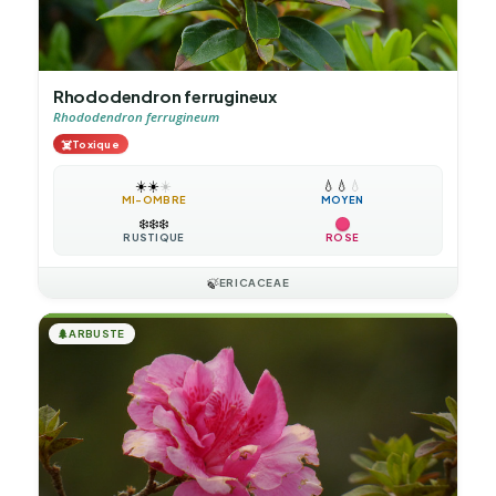
Rhododendron ferrugineux
Rhododendron ferrugineum
☠️
Toxique
☀️
☀️
☀️
💧
💧
💧
MI-OMBRE
MOYEN
❄️
❄️
❄️
RUSTIQUE
ROSE
🍃
ERICACEAE
🌲
ARBUSTE