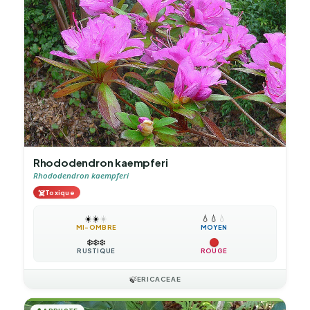
Rhododendron kaempferi
Rhododendron kaempferi
☠️
Toxique
☀️
☀️
☀️
💧
💧
💧
MI-OMBRE
MOYEN
❄️
❄️
❄️
RUSTIQUE
ROUGE
🍃
ERICACEAE