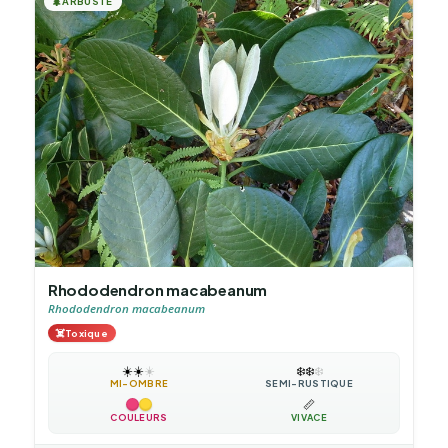
🌲
ARBUSTE
Rhododendron macabeanum
Rhododendron macabeanum
☠️
Toxique
☀️
☀️
☀️
❄️
❄️
❄️
MI-OMBRE
SEMI-RUSTIQUE
📏
COULEURS
VIVACE