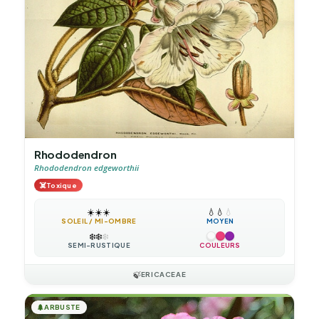
Rhododendron
Rhododendron edgeworthii
☠️
Toxique
☀️
☀️
☀️
💧
💧
💧
SOLEIL / MI-OMBRE
MOYEN
❄️
❄️
❄️
SEMI-RUSTIQUE
COULEURS
🍃
ERICACEAE
🌲
ARBUSTE