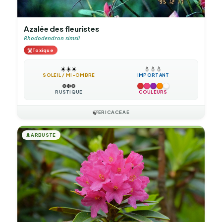
Azalée des fleuristes
Rhododendron simsii
☠️
Toxique
☀️
☀️
☀️
💧
💧
💧
SOLEIL / MI-OMBRE
IMPORTANT
❄️
❄️
❄️
RUSTIQUE
COULEURS
🍃
ERICACEAE
🌲
ARBUSTE