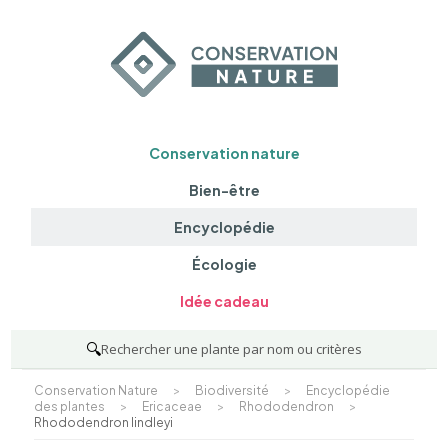
Conservation nature
Bien-être
Encyclopédie
Écologie
Idée cadeau
🔍
Rechercher une plante par nom ou critères
Conservation Nature
>
Biodiversité
>
Encyclopédie
des plantes
>
Ericaceae
>
Rhododendron
>
Rhododendron lindleyi