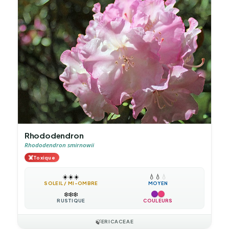
Rhododendron
Rhododendron smirnowii
☠️
Toxique
☀️
☀️
☀️
💧
💧
💧
SOLEIL / MI-OMBRE
MOYEN
❄️
❄️
❄️
RUSTIQUE
COULEURS
🍃
ERICACEAE