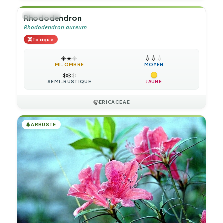
🌲
ARBUSTE
Rhododendron
Rhododendron aureum
☠️
Toxique
☀️
☀️
☀️
💧
💧
💧
MI-OMBRE
MOYEN
❄️
❄️
❄️
SEMI-RUSTIQUE
JAUNE
🍃
ERICACEAE
🌲
ARBUSTE