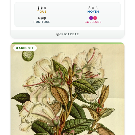
☀️
☀️
☀️
💧
💧
💧
TOUS
MOYEN
❄️
❄️
❄️
RUSTIQUE
COULEURS
🍃
ERICACEAE
🌲
ARBUSTE