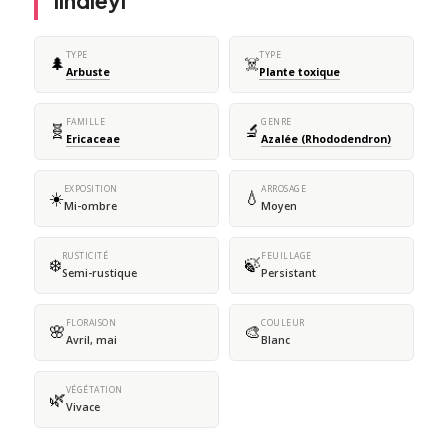
lindleyi
TYPE
TYPE
🌲
☠️
Arbuste
Plante toxique
FAMILLE
GENRE
🧬
🔬
Ericaceae
Azalée (Rhododendron)
EXPOSITION
ARROSAGE
☀️
💧
Mi-ombre
Moyen
RUSTICITÉ
FEUILLAGE
❄️
🍃
Semi-rustique
Persistant
FLORAISON
COULEUR
🌸
🎨
Avril, mai
Blanc
VÉGÉTATION
🌿
Vivace