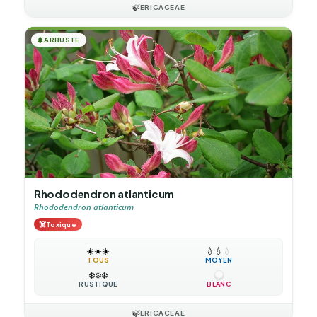
🍃
ERICACEAE
🌲
ARBUSTE
Rhododendron atlanticum
Rhododendron atlanticum
☠️
Toxique
☀️
☀️
☀️
💧
💧
💧
TOUS
MOYEN
❄️
❄️
❄️
RUSTIQUE
BLANC
🍃
ERICACEAE