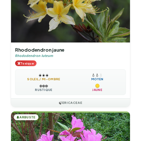
Rhododendron jaune
Rhododendron luteum
☠️
Toxique
☀️
☀️
☀️
💧
💧
💧
SOLEIL / MI-OMBRE
MOYEN
❄️
❄️
❄️
RUSTIQUE
JAUNE
🍃
ERICACEAE
🌲
ARBUSTE