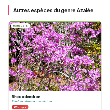
Autres espèces du genre Azalée
🌲
ARBUSTE
Rhododendron
Rhododendron mucronulatum
☠️
Toxique