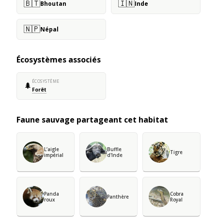
🇧🇹
🇮🇳
Bhoutan
Inde
🇳🇵
Népal
Écosystèmes associés
ÉCOSYSTÈME
🌲
Forêt
Faune sauvage partageant cet habitat
L’aigle
Buffle
Tigre
impérial
d'Inde
Panda
Cobra
Panthère
roux
Royal