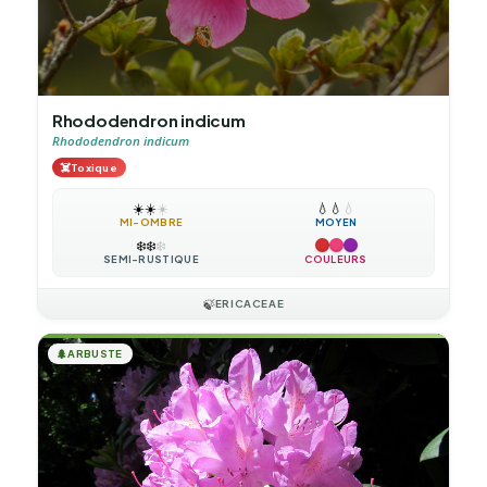
Rhododendron indicum
Rhododendron indicum
☠️
Toxique
☀️
☀️
☀️
💧
💧
💧
MI-OMBRE
MOYEN
❄️
❄️
❄️
SEMI-RUSTIQUE
COULEURS
🍃
ERICACEAE
🌲
ARBUSTE