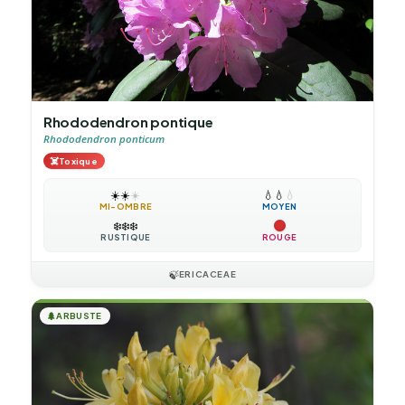
Rhododendron pontique
Rhododendron ponticum
☠️
Toxique
☀️
☀️
☀️
💧
💧
💧
MI-OMBRE
MOYEN
❄️
❄️
❄️
RUSTIQUE
ROUGE
🍃
ERICACEAE
🌲
ARBUSTE