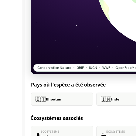
Pays où l'espèce a été observée
🇧🇹
🇮🇳
Bhoutan
Inde
Écosystèmes associés
ÉCOSYSTÈME
ÉCOSYSTÈME
🌲
⛰️