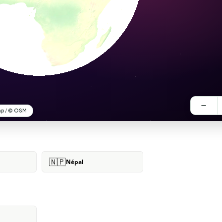
🇳🇵
Népal