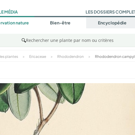
LE MÉDIA
LES DOSSIERS COMPLE
rvation nature
Bien-être
Encyclopédie
🔍
Rechercher une plante par nom ou critères
es plantes
>
Ericaceae
>
Rhododendron
>
Rhododendron campy