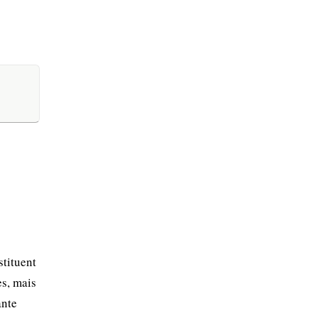
tituent
es, mais
ante