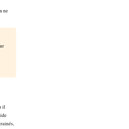
,
m ne
ur
 il
mide
drainés,