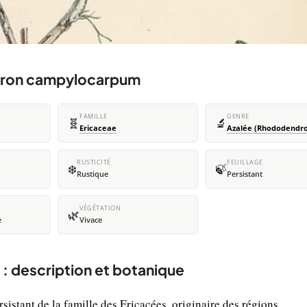
dron campylocarpum
FAMILLE
GENRE
🧬
🔬
Ericaceae
Azalée (Rhododendr
RUSTICITÉ
FEUILLAGE
❄️
🍃
Rustique
Persistant
VÉGÉTATION
🌿
e
Vivace
description et botanique
stant de la famille des Ericacées, originaire des régions