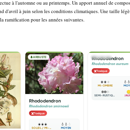
ffectue à l'automne ou au printemps. Un apport annuel de compos
nd d'avril à juin selon les conditions climatiques. Une taille lég
 la ramification pour les années suivantes.
🌲
ARBUSTE
🌲
ARBUSTE
Rhododendron
Rhododendron aureum
☠️
Toxique
☀️
☀️
☀️
💧

MI-OMBRE
MOY
❄️
❄️
❄️
SEMI-RUSTIQUE
JAU
Rhododendron
Rhododendron smirnowii
☠️
Toxique
☀️
☀️
☀️
💧
💧
💧
SOLEIL / MI-OMBRE
MOYEN