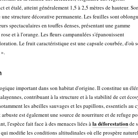
ct et étalé, atteint généralement 1,5 à 2,5 mètres de hauteur. So
fre une structure décorative permanente. Les feuilles sont oblong
 fleurs spectaculaires en touffes denses, présentant une gamme
rose et à l'orange. Les fleurs campanulées s'épanouissent
loration. Le fruit caractéristique est une capsule courbée, d'où
 ».
n
que important dans son habitat d'origine. Il constitue un élé
ayennes, contribuant à la structure et à la stabilité de cet éco
 notamment les abeilles sauvages et les papillons, essentiels au 
 arbuste est également une source de nourriture et de refuge po
la déforestation
nt, l'espèce fait face à des menaces liées à
de 
, qui modifie les conditions altitudinales où elle prospère nature