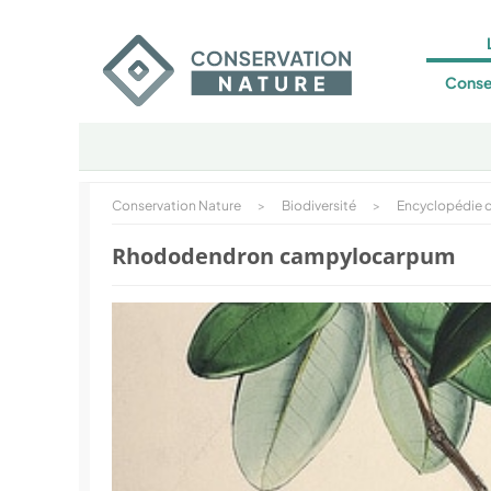
Conse
Conservation Nature
>
Biodiversité
>
Encyclopédie d
Rhododendron campylocarpum