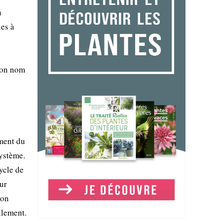
n
ues à
 son nom
ment du
système.
cycle de
ur
son
llement.