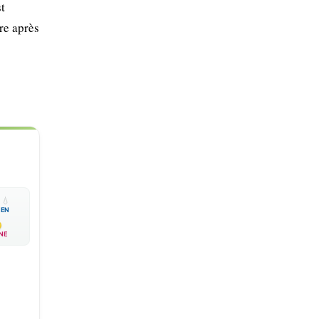
t
ère après

💧
EN
NE