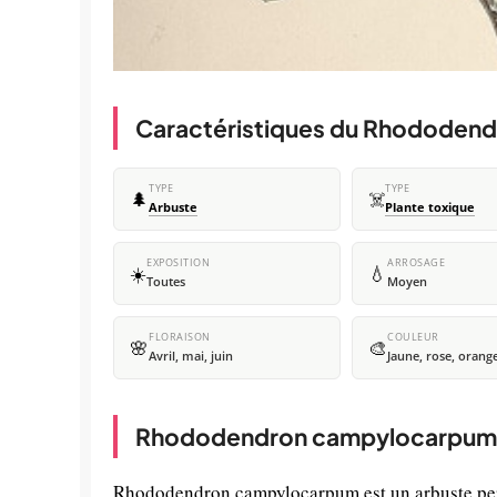
Caractéristiques du Rhododen
TYPE
TYPE
🌲
☠️
Arbuste
Plante toxique
EXPOSITION
ARROSAGE
☀️
💧
Toutes
Moyen
FLORAISON
COULEUR
🌸
🎨
Avril, mai, juin
Jaune, rose, orang
Rhododendron campylocarpum : 
Rhododendron campylocarpum est un arbuste persi