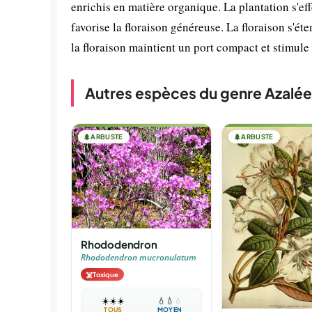
enrichis en matière organique. La plantation s'e
favorise la floraison généreuse. La floraison s'éte
la floraison maintient un port compact et stimule
Autres espèces du genre Azalée
🌲
ARBUSTE
🌲
ARBUSTE
Rhododendron
Rhododendron mucronulatum
☠️
Toxique
☀️
☀️
☀️
💧
💧
💧
TOUS
MOYEN