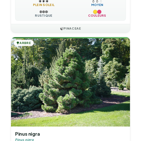
☀️
☀️
☀️
💧
💧
💧
PLEIN SOLEIL
MOYEN
❄️
❄️
❄️
RUSTIQUE
COULEURS
🍃
PINACEAE
🌳
ARBRE
Pinus nigra
Pinus nigra