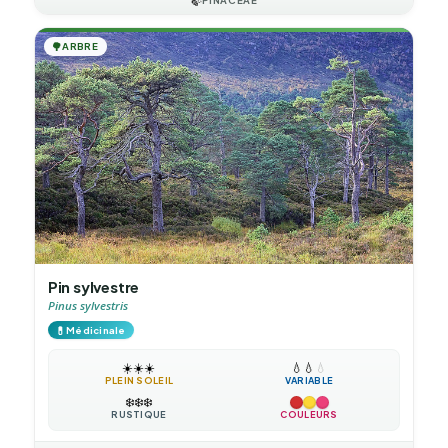
🍃
🌳
ARBRE
Pin sylvestre
Pinus sylvestris
💊
Médicinale
☀️
☀️
☀️
💧
💧
💧
PLEIN SOLEIL
VARIABLE
❄️
❄️
❄️
RUSTIQUE
COULEURS