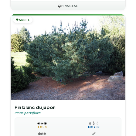
🍃
PINACEAE
🌳
ARBRE
Pin blanc du japon
Pinus parviflora
☀️
☀️
☀️
💧
💧
💧
TOUS
MOYEN
❄️
❄️
❄️
📏