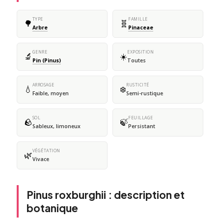
TYPE
FAMILLE
🌳
🧬
Arbre
Pinaceae
GENRE
EXPOSITION
🔬
☀️
Pin (Pinus)
Toutes
ARROSAGE
RUSTICITÉ
💧
❄️
Faible, moyen
Semi-rustique
SOL
FEUILLAGE
🪨
🍃
Sableux, limoneux
Persistant
VÉGÉTATION
🌿
Vivace
Pinus roxburghii : description et
botanique