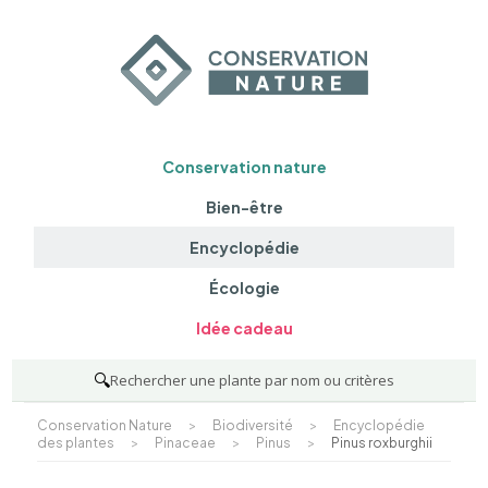
Conservation nature
Bien-être
Encyclopédie
Écologie
Idée cadeau
🔍
Rechercher une plante par nom ou critères
Conservation Nature
>
Biodiversité
>
Encyclopédie
des plantes
>
Pinaceae
>
Pinus
>
Pinus roxburghii