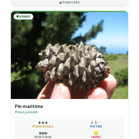
🍃
PINACEAE
🌳
ARBRE
Pin maritime
Pinus pinaster
☀️
☀️
☀️
💧
💧
💧
PLEIN SOLEIL
MOYEN
❄️
❄️
❄️
RUSTIQUE
JAUNE