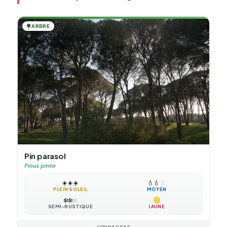
🌳
ARBRE
Pin parasol
Pinus pinea
☀️
☀️
☀️
💧
💧
💧
PLEIN SOLEIL
MOYEN
❄️
❄️
❄️
SEMI-RUSTIQUE
JAUNE
PINACEAE