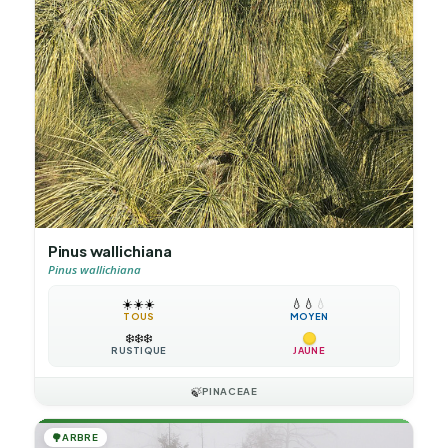
Pinus wallichiana
Pinus wallichiana
☀️
☀️
☀️
💧
💧
💧
TOUS
MOYEN
❄️
❄️
❄️
RUSTIQUE
JAUNE
🍃
PINACEAE
🌳
ARBRE