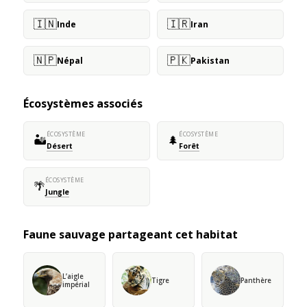
🇮🇳
🇮🇷
Inde
Iran
🇳🇵
🇵🇰
Népal
Pakistan
Écosystèmes associés
ÉCOSYSTÈME
ÉCOSYSTÈME
🏜️
🌲
Désert
Forêt
ÉCOSYSTÈME
🌴
Jungle
Faune sauvage partageant cet habitat
L’aigle
Tigre
Panthère
impérial