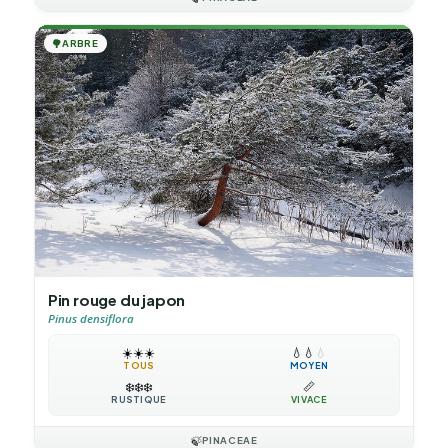
🌳
ARBRE
Pin rouge du japon
Pinus densiflora
☀️
☀️
☀️
💧
💧
💧
TOUS
MOYEN
❄️
❄️
❄️
📏
RUSTIQUE
VIVACE
🍃
PINACEAE