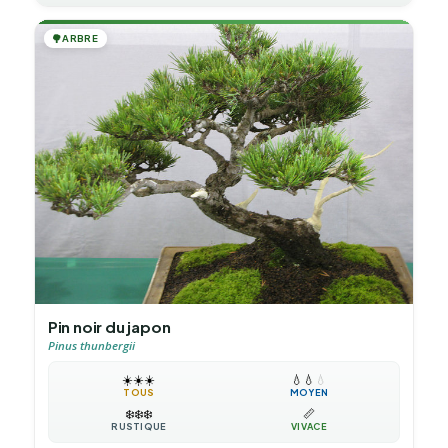
🌳
ARBRE
Pin noir du japon
Pinus thunbergii
☀️
☀️
☀️
💧
💧
💧
TOUS
MOYEN
❄️
❄️
❄️
📏
RUSTIQUE
VIVACE