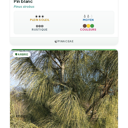
Pin blanc
Pinus strobus
☀️
☀️
☀️
💧
💧
💧
PLEIN SOLEIL
MOYEN
❄️
❄️
❄️
RUSTIQUE
COULEURS
🍃
PINACEAE
🌳
ARBRE