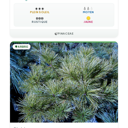
☀️
☀️
☀️
💧
💧
💧
PLEIN SOLEIL
MOYEN
❄️
❄️
❄️
RUSTIQUE
JAUNE
🍃
PINACEAE
🌳
ARBRE