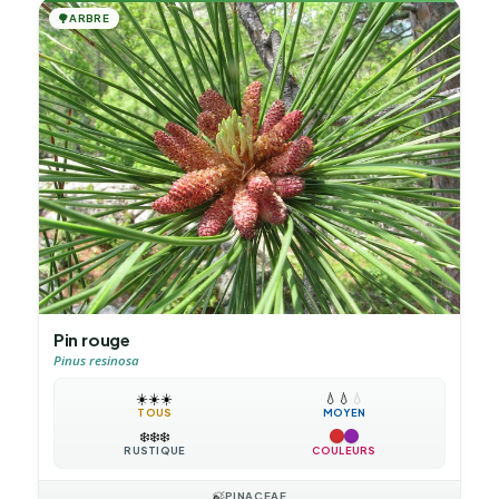
🌳
ARBRE
Pin rouge
Pinus resinosa
☀️
☀️
☀️
💧
💧
💧
TOUS
MOYEN
❄️
❄️
❄️
RUSTIQUE
COULEURS
🍃
PINACEAE