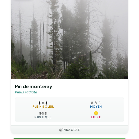
Pin de monterey
Pinus radiata
☀️
☀️
☀️
💧
💧
💧
PLEIN SOLEIL
MOYEN
❄️
❄️
❄️
RUSTIQUE
JAUNE
🍃
PINACEAE