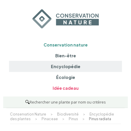
Conservation nature
Bien-être
Encyclopédie
Écologie
Idée cadeau
🔍
Rechercher une plante par nom ou critères
Conservation Nature
>
Biodiversité
>
Encyclopédie
des plantes
>
Pinaceae
>
Pinus
>
Pinus radiata