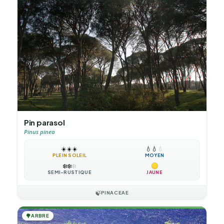
Pin parasol
Pinus pinea
☀️
☀️
☀️
💧
💧
💧
PLEIN SOLEIL
MOYEN
❄️
❄️
❄️
SEMI-RUSTIQUE
JAUNE
🍃
PINACEAE
🌳
ARBRE