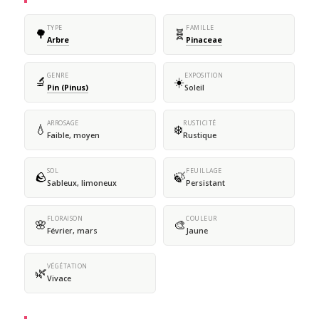
TYPE
FAMILLE
🌳
🧬
Arbre
Pinaceae
GENRE
EXPOSITION
🔬
☀️
Pin (Pinus)
Soleil
ARROSAGE
RUSTICITÉ
💧
❄️
Faible, moyen
Rustique
SOL
FEUILLAGE
🪨
🍃
Sableux, limoneux
Persistant
FLORAISON
COULEUR
🌸
🎨
Février, mars
Jaune
VÉGÉTATION
🌿
Vivace