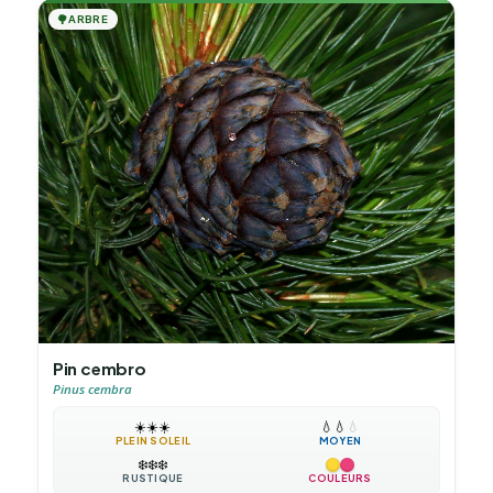
🌳
ARBRE
Pin cembro
Pinus cembra
☀️
☀️
☀️
💧
💧
💧
PLEIN SOLEIL
MOYEN
❄️
❄️
❄️
RUSTIQUE
COULEURS