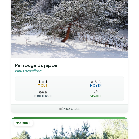
Pin rouge du japon
Pinus densiflora
☀️
☀️
☀️
💧
💧
💧
TOUS
MOYEN
❄️
❄️
❄️
📏
RUSTIQUE
VIVACE
🍃
PINACEAE
🌳
ARBRE