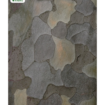
🌳
ARBRE