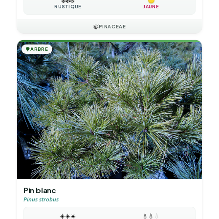
❄️
❄️
❄️
RUSTIQUE
JAUNE
🍃
PINACEAE
🌳
ARBRE
Pin blanc
Pinus strobus
☀️
☀️
☀️
💧
💧
💧