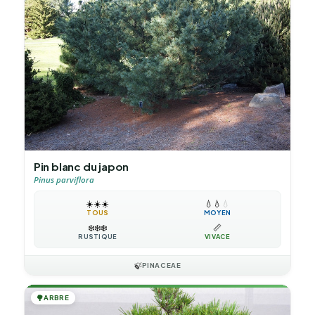
Pin blanc du japon
Pinus parviflora
☀️
☀️
☀️
💧
💧
💧
TOUS
MOYEN
❄️
❄️
❄️
📏
RUSTIQUE
VIVACE
🍃
PINACEAE
🌳
ARBRE