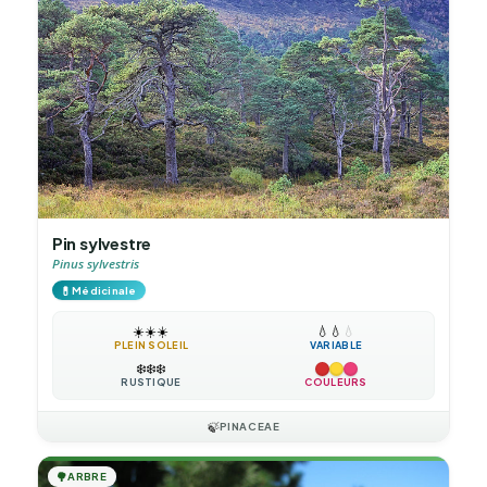
Pin sylvestre
Pinus sylvestris
💊
Médicinale
☀️
☀️
☀️
💧
💧
💧
PLEIN SOLEIL
VARIABLE
❄️
❄️
❄️
RUSTIQUE
COULEURS
🍃
PINACEAE
🌳
ARBRE