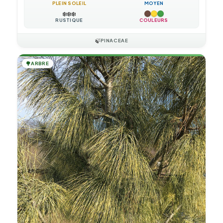
PLEIN SOLEIL
MOYEN
❄️
❄️
❄️
RUSTIQUE
COULEURS
🍃
PINACEAE
🌳
ARBRE