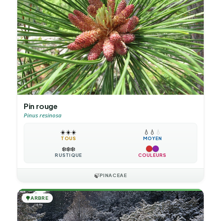
Pin rouge
Pinus resinosa
☀️
☀️
☀️
💧
💧
💧
TOUS
MOYEN
❄️
❄️
❄️
RUSTIQUE
COULEURS
🍃
PINACEAE
🌳
ARBRE