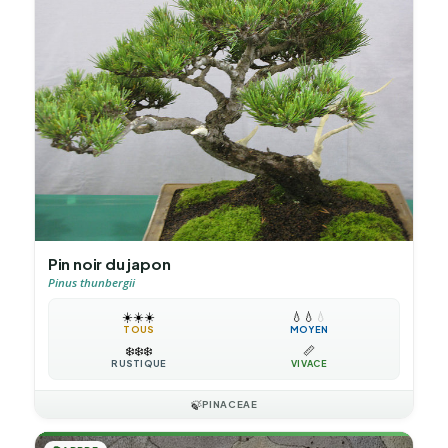
Pin noir du japon
Pinus thunbergii
☀️
☀️
☀️
💧
💧
💧
TOUS
MOYEN
❄️
❄️
❄️
📏
RUSTIQUE
VIVACE
🍃
PINACEAE