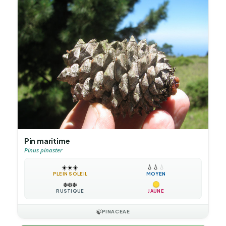
Pin maritime
Pinus pinaster
☀️
☀️
☀️
💧
💧
💧
PLEIN SOLEIL
MOYEN
❄️
❄️
❄️
RUSTIQUE
JAUNE
🍃
PINACEAE