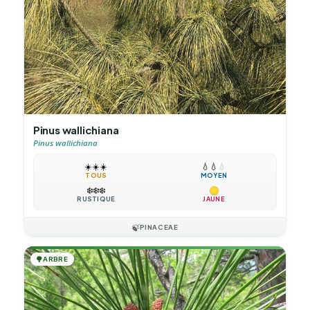
Pinus wallichiana
Pinus wallichiana
☀️
☀️
☀️
💧
💧
💧
TOUS
MOYEN
❄️
❄️
❄️
RUSTIQUE
JAUNE
🍃
PINACEAE
🌳
ARBRE