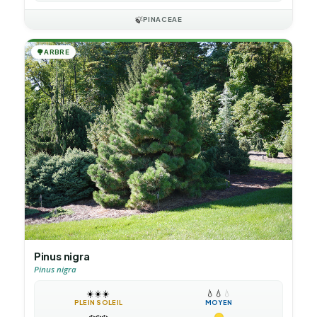
🍃
PINACEAE
🌳
ARBRE
Pinus nigra
Pinus nigra
☀️
☀️
☀️
💧
💧
💧
PLEIN SOLEIL
MOYEN