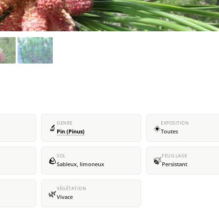
GENRE
EXPOSITION
🔬
☀️
Pin (Pinus)
Toutes
SOL
FEUILLAGE
🪨
🍃
Sableux, limoneux
Persistant
VÉGÉTATION
🌿
Vivace