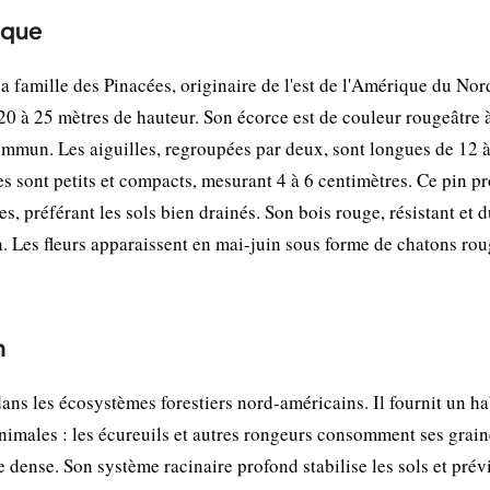
ique
a famille des Pinacées, originaire de l'est de l'Amérique du Nord
t 20 à 25 mètres de hauteur. Son écorce est de couleur rougeâtre 
ommun. Les aiguilles, regroupées par deux, sont longues de 12 
nes sont petits et compacts, mesurant 4 à 6 centimètres. Ce pin p
s, préférant les sols bien drainés. Son bois rouge, résistant et d
n. Les fleurs apparaissent en mai-juin sous forme de chatons rou
n
ns les écosystèmes forestiers nord-américains. Il fournit un hab
nimales : les écureuils et autres rongeurs consomment ses grain
e dense. Son système racinaire profond stabilise les sols et prév