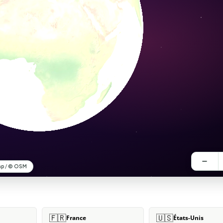
🇫🇷
🇺🇸
France
États-Unis