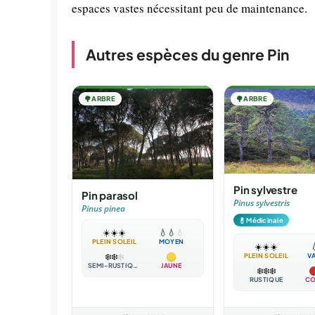
espaces vastes nécessitant peu de maintenance.
Autres espèces du genre Pin
🌳
ARBRE
🌳
ARBRE
Pin sylvestre
Pin parasol
Pinus sylvestris
Pinus pinea
💊
Médicinale
☀️
☀️
☀️
💧
💧
💧
PLEIN SOLEIL
MOYEN
☀️
☀️
☀️

❄️
❄️
❄️
PLEIN SOLEIL
V
SEMI-RUSTIQUE
JAUNE
❄️
❄️
❄️
RUSTIQUE
CO