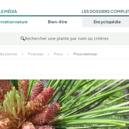
LE MÉDIA
LES DOSSIERS COMPLE
rvation nature
Bien-être
Encyclopédie
🔍
Rechercher une plante par nom ou critères
es plantes
>
Pinaceae
>
Pinus
>
Pinus resinosa