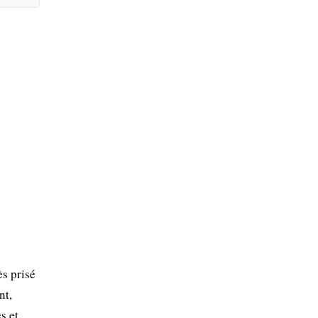
ès prisé
nt,
s et