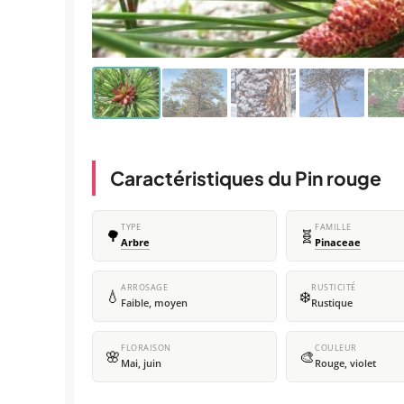
Caractéristiques du Pin rouge
TYPE
FAMILLE
🌳
🧬
Arbre
Pinaceae
ARROSAGE
RUSTICITÉ
💧
❄️
Faible, moyen
Rustique
FLORAISON
COULEUR
🌸
🎨
Mai, juin
Rouge, violet