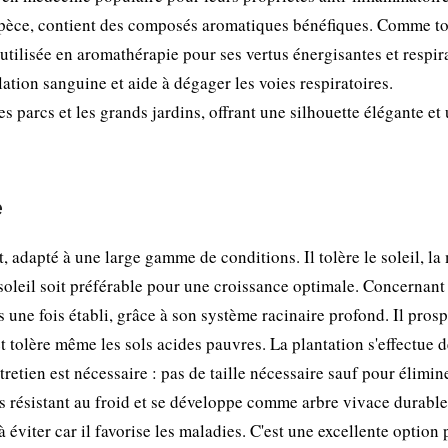
spèce, contient des composés aromatiqu­es bénéfiques. Comme to
utilisée en aromathérapie pour ses vertus énergisantes et respira
lation sanguine et aide à dégager les voies respiratoires.
 parcs et les grands jardins, offrant une silhouette élégante et
e
, adapté à une large gamme de conditions. Il tolère le soleil, la
soleil soit préférable pour une croissance optimale. Concernant
s une fois établi, grâce à son système racinaire profond. Il pros
t tolère même les sols acides pauvres. La plantation s'effectue 
etien est nécessaire : pas de taille nécessaire sauf pour élimine
s résistant au froid et se développe comme arbre vivace durable.
 éviter car il favorise les maladies. C'est une excellente option 