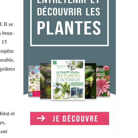
. Il se
à brun-
à 15
rospère
urable,
geâtres
itat et
es,
ient