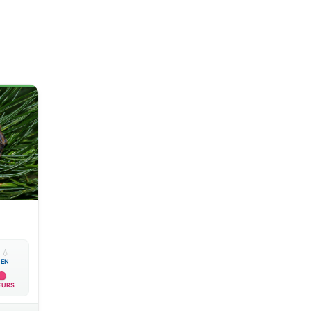

💧
EN
EURS