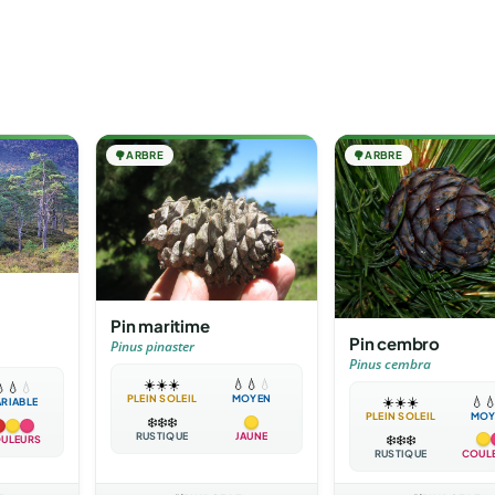
🌳
ARBRE
🌳
ARBRE
Pin maritime
Pin cembro
Pinus pinaster
Pinus cembra
☀️
☀️
☀️
💧
💧
💧

💧
💧
PLEIN SOLEIL
MOYEN
☀️
☀️
☀️
💧

ARIABLE
PLEIN SOLEIL
MOY
❄️
❄️
❄️
RUSTIQUE
JAUNE
❄️
❄️
❄️
ULEURS
RUSTIQUE
COUL