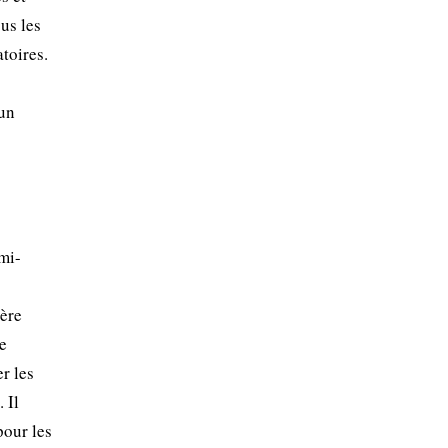
us les
toires.
 un
 mi-
père
de
r les
 Il
pour les