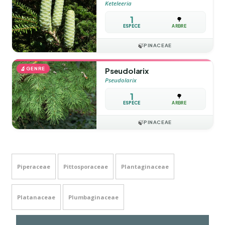
Keteleeria
1
🌳
ESPÈCE
ARBRE
🍃
PINACEAE
🔬
GENRE
Pseudolarix
Pseudolarix
1
🌳
ESPÈCE
ARBRE
🍃
PINACEAE
Piperaceae
Pittosporaceae
Plantaginaceae
Platanaceae
Plumbaginaceae