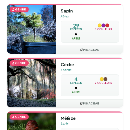
🔬
GENRE
Sapin
Abies
29
ESPÈCES
3 COULEURS
🌳
ARBRE
🍃
PINACEAE
🔬
GENRE
Cèdre
Cedrus
4
ESPÈCES
2 COULEURS
🌳
ARBRE
🍃
PINACEAE
🔬
GENRE
Mélèze
Larix