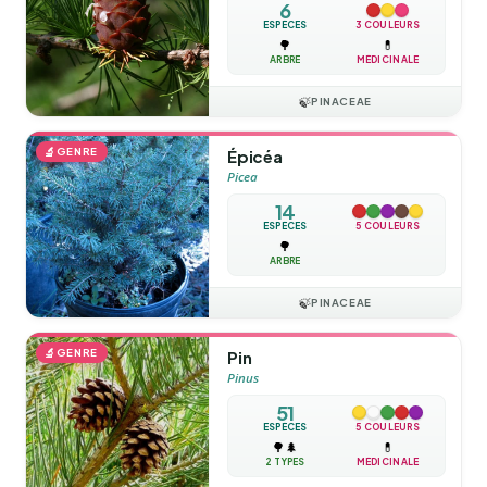
6
ESPÈCES
3 COULEURS
🌳
💊
ARBRE
MÉDICINALE
🍃
PINACEAE
🔬
GENRE
Épicéa
Picea
14
ESPÈCES
5 COULEURS
🌳
ARBRE
🍃
PINACEAE
🔬
GENRE
Pin
Pinus
51
ESPÈCES
5 COULEURS
🌳
🌲
💊
2 TYPES
MÉDICINALE