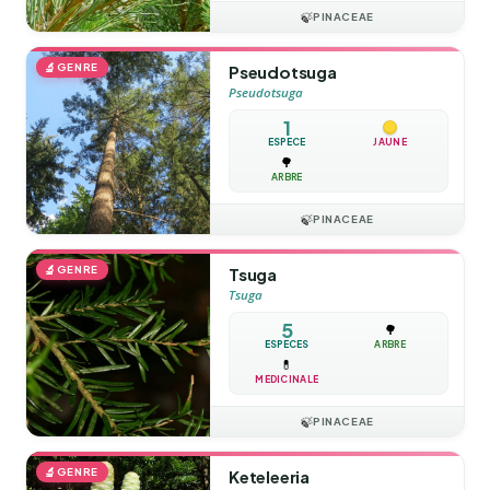
🍃
PINACEAE
🔬
GENRE
Pseudotsuga
Pseudotsuga
1
ESPÈCE
JAUNE
🌳
ARBRE
🍃
PINACEAE
🔬
GENRE
Tsuga
Tsuga
5
🌳
ESPÈCES
ARBRE
💊
MÉDICINALE
🍃
PINACEAE
🔬
GENRE
Keteleeria