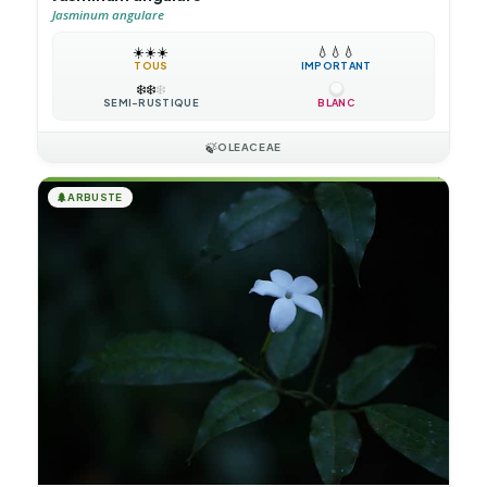
Jasminum angulare
☀️
☀️
☀️
💧
💧
💧
TOUS
IMPORTANT
❄️
❄️
❄️
SEMI-RUSTIQUE
BLANC
🍃
OLEACEAE
🌲
ARBUSTE