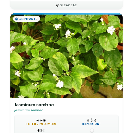
🍃
OLEACEAE
🍃
GRIMPANTE
Jasminum sambac
Jasminum sambac
☀️
☀️
☀️
💧
💧
💧
SOLEIL / MI-OMBRE
IMPORTANT
❄️
❄️
❄️