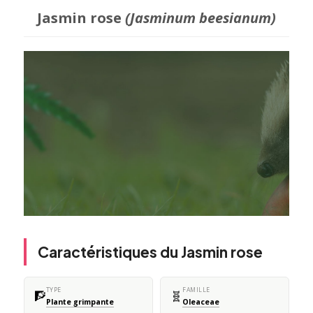
Jasmin rose
(Jasminum beesianum)
Caractéristiques du Jasmin rose
TYPE
FAMILLE
🧗
🧬
Plante grimpante
Oleaceae