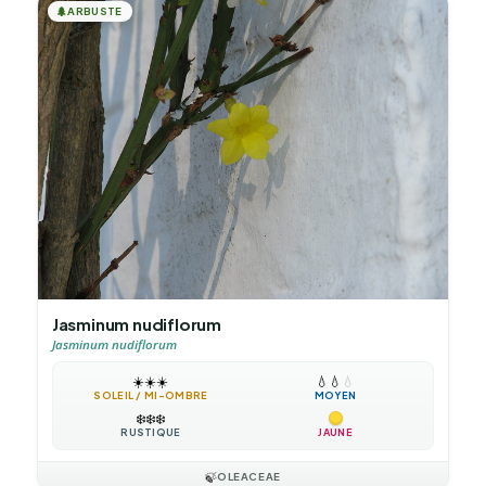
🌲
ARBUSTE
Jasminum nudiflorum
Jasminum nudiflorum
☀️
☀️
☀️
💧
💧
💧
SOLEIL / MI-OMBRE
MOYEN
❄️
❄️
❄️
RUSTIQUE
JAUNE
🍃
OLEACEAE