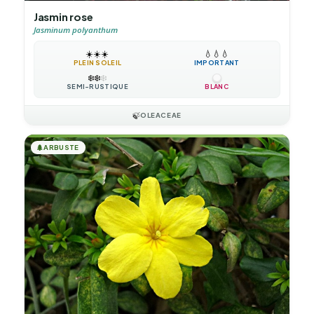
Jasmin rose
Jasminum polyanthum
☀️
☀️
☀️
💧
💧
💧
PLEIN SOLEIL
IMPORTANT
❄️
❄️
❄️
SEMI-RUSTIQUE
BLANC
🍃
OLEACEAE
🌲
ARBUSTE