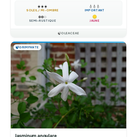
☀️
☀️
☀️
💧
💧
💧
SOLEIL / MI-OMBRE
IMPORTANT
❄️
❄️
❄️
SEMI-RUSTIQUE
JAUNE
🍃
OLEACEAE
🍃
GRIMPANTE
Jasminum angulare