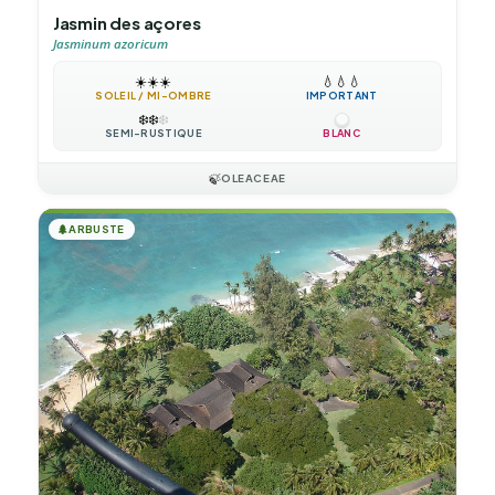
Jasmin des açores
Jasminum azoricum
☀️
☀️
☀️
💧
💧
💧
SOLEIL / MI-OMBRE
IMPORTANT
❄️
❄️
❄️
SEMI-RUSTIQUE
BLANC
🍃
OLEACEAE
🌲
ARBUSTE