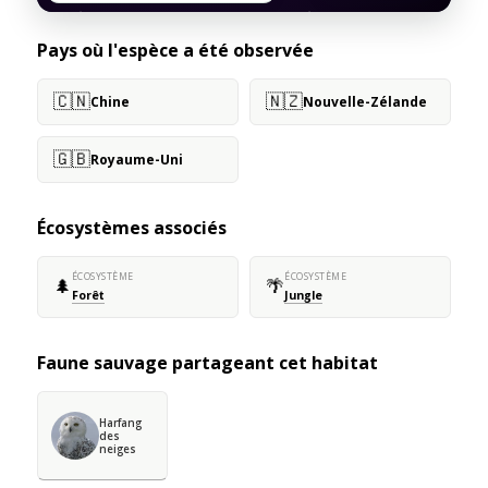
Pays où l'espèce a été observée
🇨🇳
🇳🇿
Chine
Nouvelle-Zélande
🇬🇧
Royaume-Uni
Écosystèmes associés
ÉCOSYSTÈME
ÉCOSYSTÈME
🌲
🌴
Forêt
Jungle
Faune sauvage partageant cet habitat
Harfang
des
neiges