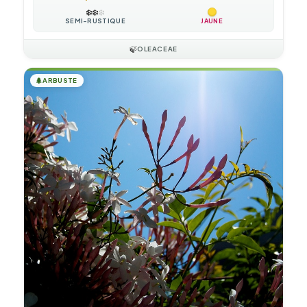
❄️
❄️
❄️
SEMI-RUSTIQUE
JAUNE
🍃
OLEACEAE
🌲
ARBUSTE