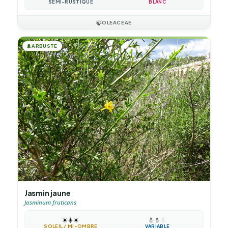
SEMI-RUSTIQUE
BLANC
🍃
OLEACEAE
🌲
ARBUSTE
Jasmin jaune
Jasminum fruticans
☀️
☀️
☀️
💧
💧
💧
SOLEIL / MI-OMBRE
VARIABLE