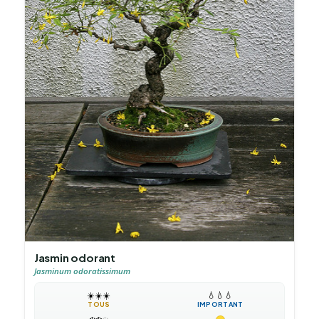
Jasmin odorant
Jasminum odoratissimum
☀️
☀️
☀️
💧
💧
💧
TOUS
IMPORTANT