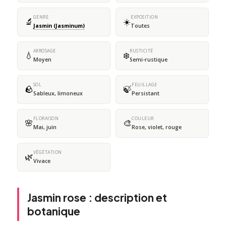
GENRE
EXPOSITION
🔬
☀️
Jasmin (Jasminum)
Toutes
ARROSAGE
RUSTICITÉ
💧
❄️
Moyen
Semi-rustique
SOL
FEUILLAGE
🪨
🍃
Sableux, limoneux
Persistant
FLORAISON
COULEUR
🌸
🎨
Mai, juin
Rose, violet, rouge
VÉGÉTATION
🌿
Vivace
Jasmin rose : description et
botanique