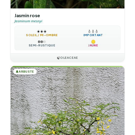
Jasmin rose
Jasminum mesnyi
☀️
☀️
☀️
💧
💧
💧
SOLEIL / MI-OMBRE
IMPORTANT
❄️
❄️
❄️
SEMI-RUSTIQUE
JAUNE
🍃
OLEACEAE
🌲
ARBUSTE