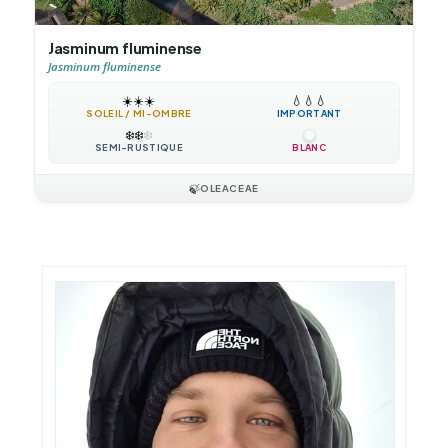
Jasminum fluminense
Jasminum fluminense
☀️
☀️
☀️
💧
💧
💧
SOLEIL / MI-OMBRE
IMPORTANT
❄️
❄️
❄️
SEMI-RUSTIQUE
BLANC
🍃
OLEACEAE