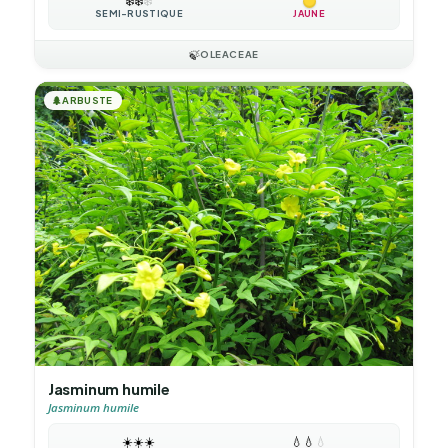
❄️
❄️
❄️
SEMI-RUSTIQUE
JAUNE
🍃
OLEACEAE
🌲
ARBUSTE
Jasminum humile
Jasminum humile
☀️
☀️
☀️
💧
💧
💧