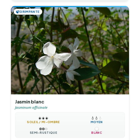
🍃
GRIMPANTE
Jasmin blanc
Jasminum officinale
☀️
☀️
☀️
💧
💧
💧
SOLEIL / MI-OMBRE
MOYEN
❄️
❄️
❄️
SEMI-RUSTIQUE
BLANC