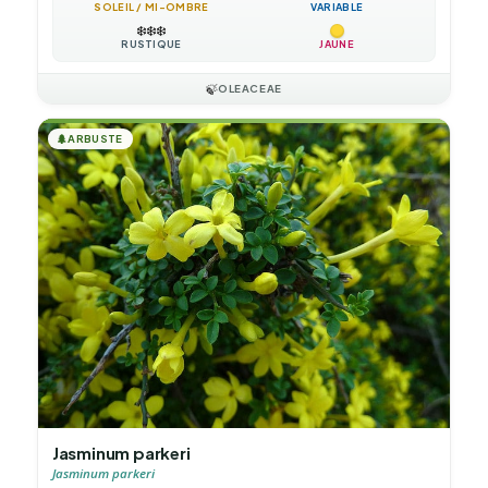
SOLEIL / MI-OMBRE
VARIABLE
❄️
❄️
❄️
RUSTIQUE
JAUNE
🍃
OLEACEAE
🌲
ARBUSTE
Jasminum parkeri
Jasminum parkeri