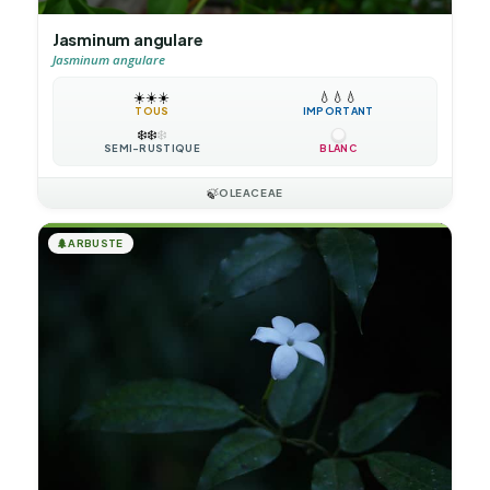
Jasminum angulare
Jasminum angulare
☀️
☀️
☀️
💧
💧
💧
TOUS
IMPORTANT
❄️
❄️
❄️
SEMI-RUSTIQUE
BLANC
🍃
OLEACEAE
🌲
ARBUSTE