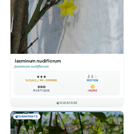
Jasminum nudiflorum
Jasminum nudiflorum
☀️
☀️
☀️
💧
💧
💧
SOLEIL / MI-OMBRE
MOYEN
❄️
❄️
❄️
RUSTIQUE
JAUNE
🍃
OLEACEAE
🍃
GRIMPANTE