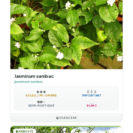
Jasminum sambac
Jasminum sambac
☀️
☀️
☀️
💧
💧
💧
SOLEIL / MI-OMBRE
IMPORTANT
❄️
❄️
❄️
SEMI-RUSTIQUE
BLANC
🍃
OLEACEAE
🌲
ARBUSTE