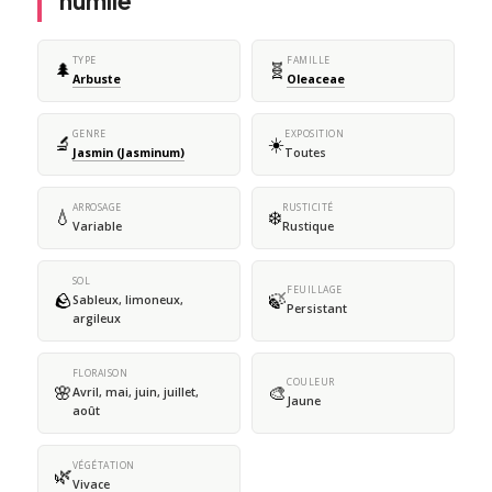
humile
TYPE
FAMILLE
🌲
🧬
Arbuste
Oleaceae
GENRE
EXPOSITION
🔬
☀️
Jasmin (Jasminum)
Toutes
ARROSAGE
RUSTICITÉ
💧
❄️
Variable
Rustique
SOL
FEUILLAGE
🪨
🍃
Sableux, limoneux,
Persistant
argileux
FLORAISON
COULEUR
🌸
🎨
Avril, mai, juin, juillet,
Jaune
août
VÉGÉTATION
🌿
Vivace