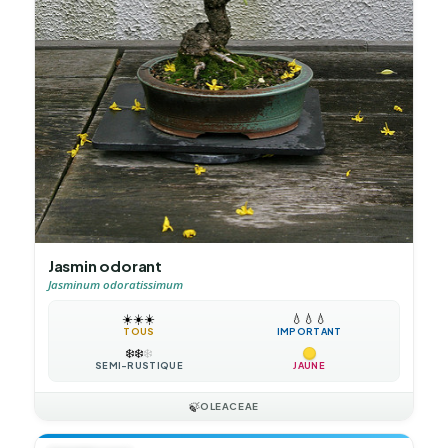
Jasmin odorant
Jasminum odoratissimum
☀️
☀️
☀️
💧
💧
💧
TOUS
IMPORTANT
❄️
❄️
❄️
SEMI-RUSTIQUE
JAUNE
🍃
OLEACEAE