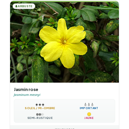
🌲
ARBUSTE
Jasmin rose
Jasminum mesnyi
☀️
☀️
☀️
💧
💧
💧
SOLEIL / MI-OMBRE
IMPORTANT
❄️
❄️
❄️
SEMI-RUSTIQUE
JAUNE