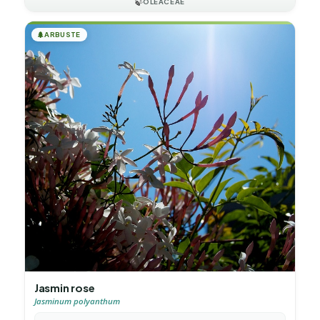
🍃
OLEACEAE
🌲
ARBUSTE
Jasmin rose
Jasminum polyanthum