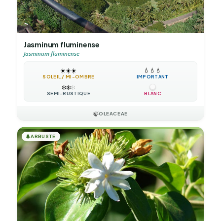
Jasminum fluminense
Jasminum fluminense
☀️
☀️
☀️
💧
💧
💧
SOLEIL / MI-OMBRE
IMPORTANT
❄️
❄️
❄️
SEMI-RUSTIQUE
BLANC
🍃
OLEACEAE
🌲
ARBUSTE