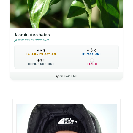
Jasmin des haies
Jasminum multiflorum
☀️
☀️
☀️
💧
💧
💧
SOLEIL / MI-OMBRE
IMPORTANT
❄️
❄️
❄️
SEMI-RUSTIQUE
BLANC
🍃
OLEACEAE