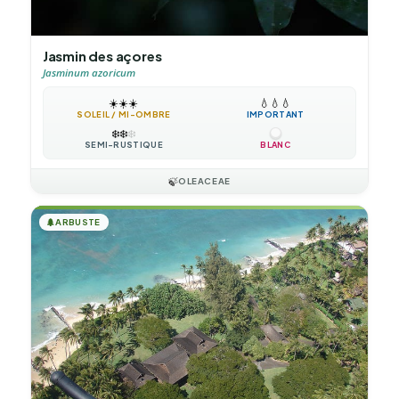
Jasmin des açores
Jasminum azoricum
☀️
☀️
☀️
💧
💧
💧
SOLEIL / MI-OMBRE
IMPORTANT
❄️
❄️
❄️
SEMI-RUSTIQUE
BLANC
🍃
OLEACEAE
🌲
ARBUSTE