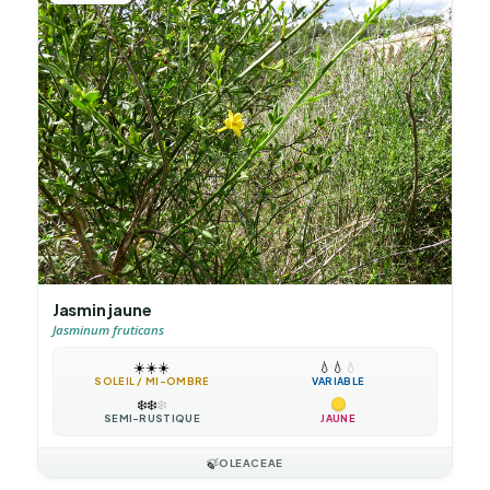
Jasmin jaune
Jasminum fruticans
☀️
☀️
☀️
💧
💧
💧
SOLEIL / MI-OMBRE
VARIABLE
❄️
❄️
❄️
SEMI-RUSTIQUE
JAUNE
🍃
OLEACEAE