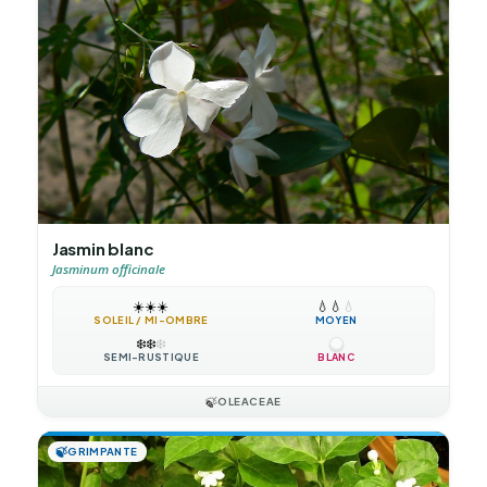
Jasmin blanc
Jasminum officinale
☀️
☀️
☀️
💧
💧
💧
SOLEIL / MI-OMBRE
MOYEN
❄️
❄️
❄️
SEMI-RUSTIQUE
BLANC
🍃
OLEACEAE
🍃
GRIMPANTE