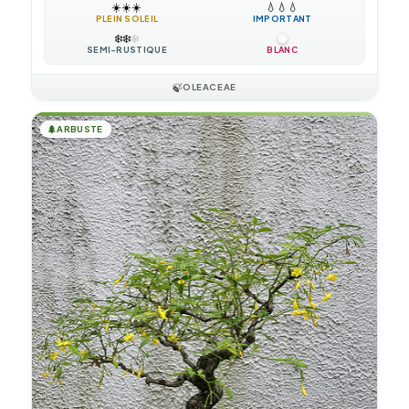
☀️
☀️
☀️
💧
💧
💧
PLEIN SOLEIL
IMPORTANT
❄️
❄️
❄️
SEMI-RUSTIQUE
BLANC
🍃
OLEACEAE
🌲
ARBUSTE