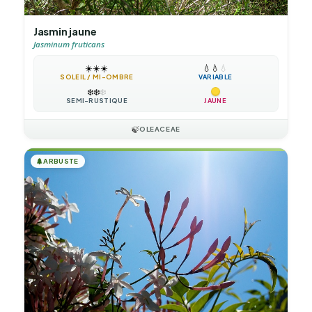
Jasmin jaune
Jasminum fruticans
☀️
☀️
☀️
💧
💧
💧
SOLEIL / MI-OMBRE
VARIABLE
❄️
❄️
❄️
SEMI-RUSTIQUE
JAUNE
🍃
OLEACEAE
🌲
ARBUSTE