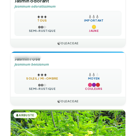
Jasmin odorant
Jasminum odoratissimum
☀️
☀️
☀️
💧
💧
💧
TOUS
IMPORTANT
❄️
❄️
❄️
SEMI-RUSTIQUE
JAUNE
🍃
OLEACEAE
🍃
GRIMPANTE
Jasmin rose
Jasminum beesianum
☀️
☀️
☀️
💧
💧
💧
SOLEIL / MI-OMBRE
MOYEN
❄️
❄️
❄️
SEMI-RUSTIQUE
COULEURS
🍃
OLEACEAE
🌲
ARBUSTE