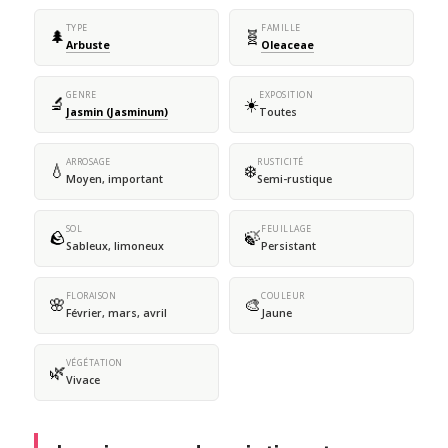
TYPE
FAMILLE
🌲
🧬
Arbuste
Oleaceae
GENRE
EXPOSITION
🔬
☀️
Jasmin (Jasminum)
Toutes
ARROSAGE
RUSTICITÉ
💧
❄️
Moyen, important
Semi-rustique
SOL
FEUILLAGE
🪨
🍃
Sableux, limoneux
Persistant
FLORAISON
COULEUR
🌸
🎨
Février, mars, avril
Jaune
VÉGÉTATION
🌿
Vivace