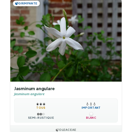
🍃
GRIMPANTE
Jasminum angulare
Jasminum angulare
☀️
☀️
☀️
💧
💧
💧
TOUS
IMPORTANT
❄️
❄️
❄️
SEMI-RUSTIQUE
BLANC
🍃
OLEACEAE