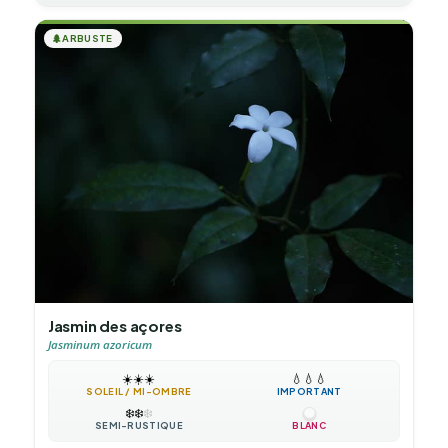
🌲
ARBUSTE
Jasmin des açores
Jasminum azoricum
☀️
☀️
☀️
💧
💧
💧
SOLEIL / MI-OMBRE
IMPORTANT
❄️
❄️
❄️
SEMI-RUSTIQUE
BLANC