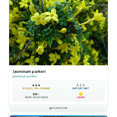
Jasminum parkeri
Jasminum parkeri
☀️
☀️
☀️
💧
💧
💧
SOLEIL / MI-OMBRE
IMPORTANT
❄️
❄️
❄️
SEMI-RUSTIQUE
JAUNE
🍃
OLEACEAE