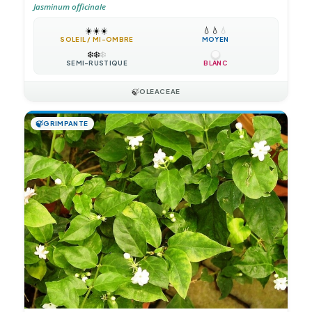
Jasminum officinale
☀️
☀️
☀️
💧
💧
💧
SOLEIL / MI-OMBRE
MOYEN
❄️
❄️
❄️
SEMI-RUSTIQUE
BLANC
🍃
OLEACEAE
🍃
GRIMPANTE