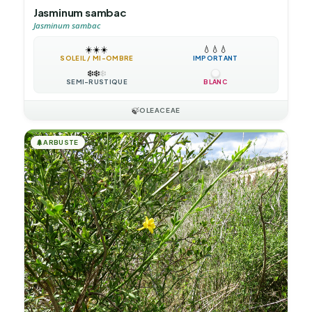
Jasminum sambac
Jasminum sambac
☀️
☀️
☀️
💧
💧
💧
SOLEIL / MI-OMBRE
IMPORTANT
❄️
❄️
❄️
SEMI-RUSTIQUE
BLANC
🍃
OLEACEAE
🌲
ARBUSTE