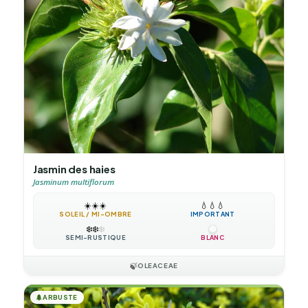
Jasmin des haies
Jasminum multiflorum
☀️
☀️
☀️
💧
💧
💧
SOLEIL / MI-OMBRE
IMPORTANT
❄️
❄️
❄️
SEMI-RUSTIQUE
BLANC
🍃
OLEACEAE
🌲
ARBUSTE