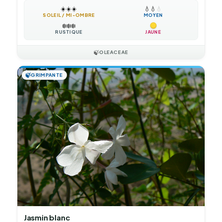
☀️
☀️
☀️
💧
💧
💧
SOLEIL / MI-OMBRE
MOYEN
❄️
❄️
❄️
RUSTIQUE
JAUNE
🍃
OLEACEAE
🍃
GRIMPANTE
Jasmin blanc