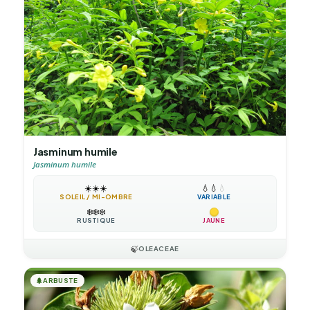
Jasminum humile
Jasminum humile
☀️
☀️
☀️
💧
💧
💧
SOLEIL / MI-OMBRE
VARIABLE
❄️
❄️
❄️
RUSTIQUE
JAUNE
🍃
OLEACEAE
🌲
ARBUSTE