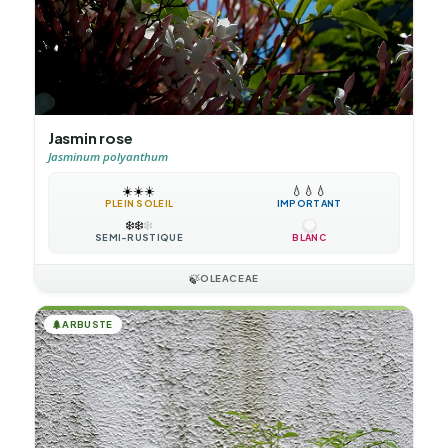
Jasmin rose
Jasminum polyanthum
☀️
☀️
☀️
💧
💧
💧
PLEIN SOLEIL
IMPORTANT
❄️
❄️
❄️
SEMI-RUSTIQUE
BLANC
🍃
OLEACEAE
🌲
ARBUSTE