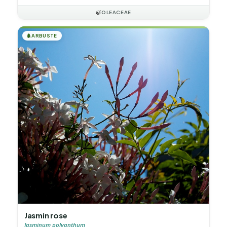
🍃
OLEACEAE
🌲
ARBUSTE
Jasmin rose
Jasminum polyanthum