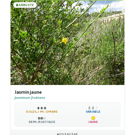
🌲
ARBUSTE
Jasmin jaune
Jasminum fruticans
☀️
☀️
☀️
💧
💧
💧
SOLEIL / MI-OMBRE
VARIABLE
❄️
❄️
❄️
SEMI-RUSTIQUE
JAUNE
🍃
OLEACEAE