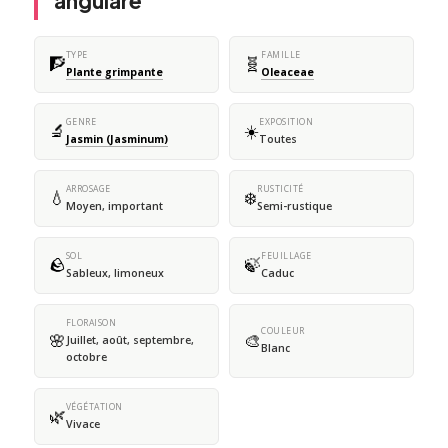
angulare
TYPE
FAMILLE
🧗
🧬
Plante grimpante
Oleaceae
GENRE
EXPOSITION
🔬
☀️
Jasmin (Jasminum)
Toutes
ARROSAGE
RUSTICITÉ
💧
❄️
Moyen, important
Semi-rustique
SOL
FEUILLAGE
🪨
🍃
Sableux, limoneux
Caduc
FLORAISON
COULEUR
🌸
🎨
Juillet, août, septembre,
Blanc
octobre
VÉGÉTATION
🌿
Vivace