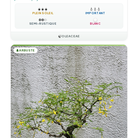
☀️
☀️
☀️
💧
💧
💧
PLEIN SOLEIL
IMPORTANT
❄️
❄️
❄️
SEMI-RUSTIQUE
BLANC
🍃
OLEACEAE
🌲
ARBUSTE