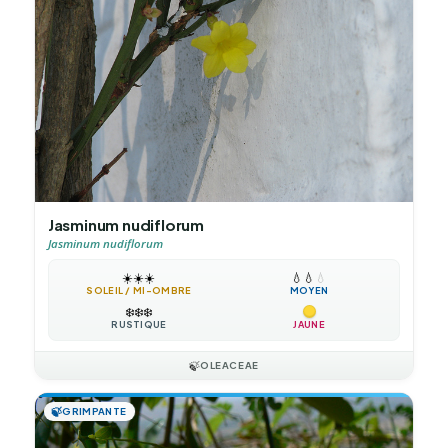
Jasminum nudiflorum
Jasminum nudiflorum
☀️
☀️
☀️
💧
💧
💧
SOLEIL / MI-OMBRE
MOYEN
❄️
❄️
❄️
RUSTIQUE
JAUNE
🍃
OLEACEAE
🍃
GRIMPANTE