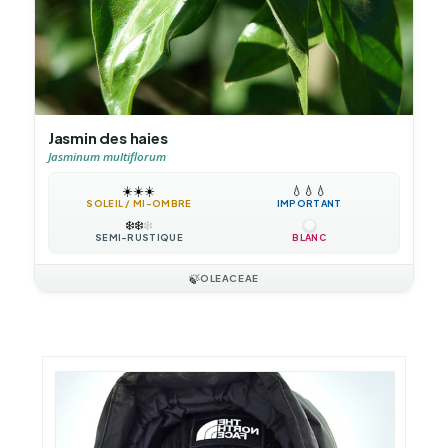
Jasmin des haies
Jasminum multiflorum
☀️
☀️
☀️
💧
💧
💧
SOLEIL / MI-OMBRE
IMPORTANT
❄️
❄️
❄️
SEMI-RUSTIQUE
BLANC
🍃
OLEACEAE