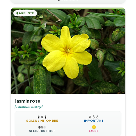
🌲
ARBUSTE
Jasmin rose
Jasminum mesnyi
☀️
☀️
☀️
💧
💧
💧
SOLEIL / MI-OMBRE
IMPORTANT
❄️
❄️
❄️
SEMI-RUSTIQUE
JAUNE