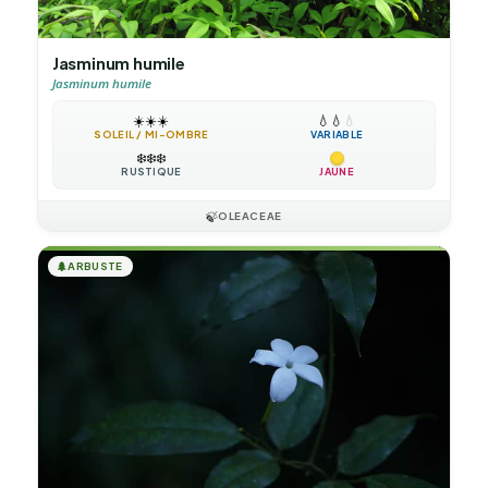
Jasminum humile
Jasminum humile
☀️
☀️
☀️
💧
💧
💧
SOLEIL / MI-OMBRE
VARIABLE
❄️
❄️
❄️
RUSTIQUE
JAUNE
🍃
OLEACEAE
🌲
ARBUSTE