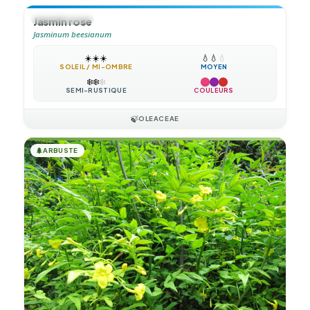
🍃
GRIMPANTE
Jasmin rose
Jasminum beesianum
☀️
☀️
☀️
💧
💧
💧
SOLEIL / MI-OMBRE
MOYEN
❄️
❄️
❄️
SEMI-RUSTIQUE
COULEURS
🍃
OLEACEAE
🌲
ARBUSTE