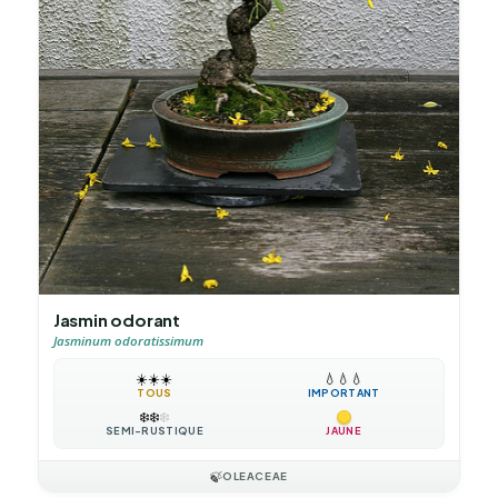
Jasmin odorant
Jasminum odoratissimum
☀️
☀️
☀️
💧
💧
💧
TOUS
IMPORTANT
❄️
❄️
❄️
SEMI-RUSTIQUE
JAUNE
🍃
OLEACEAE