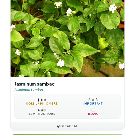
Jasminum sambac
Jasminum sambac
☀️
☀️
☀️
💧
💧
💧
SOLEIL / MI-OMBRE
IMPORTANT
❄️
❄️
❄️
SEMI-RUSTIQUE
BLANC
🍃
OLEACEAE