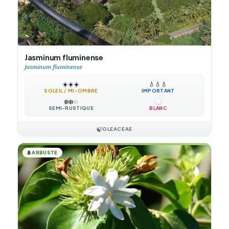
Jasminum fluminense
Jasminum fluminense
☀️
☀️
☀️
💧
💧
💧
SOLEIL / MI-OMBRE
IMPORTANT
❄️
❄️
❄️
SEMI-RUSTIQUE
BLANC
🍃
OLEACEAE
🌲
ARBUSTE