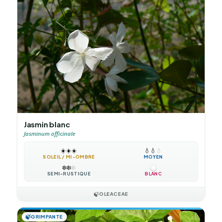
Jasmin blanc
Jasminum officinale
☀️
☀️
☀️
💧
💧
💧
SOLEIL / MI-OMBRE
MOYEN
❄️
❄️
❄️
SEMI-RUSTIQUE
BLANC
🍃
OLEACEAE
🍃
GRIMPANTE