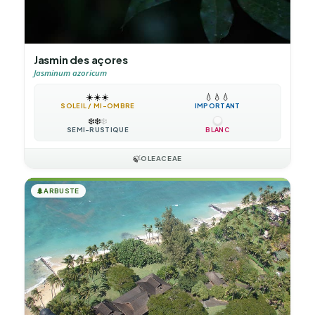
Jasmin des açores
Jasminum azoricum
☀️
☀️
☀️
💧
💧
💧
SOLEIL / MI-OMBRE
IMPORTANT
❄️
❄️
❄️
SEMI-RUSTIQUE
BLANC
🍃
OLEACEAE
🌲
ARBUSTE