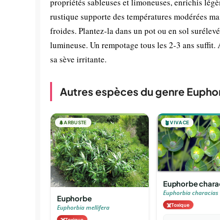
propriétés sableuses et limoneuses, enrichis légè
rustique supporte des températures modérées mais 
froides. Plantez-la dans un pot ou en sol surélevé
lumineuse. Un rempotage tous les 2-3 ans suffit. 
sa sève irritante.
Autres espèces du genre Eupho
🌲
ARBUSTE
🪴
VIVACE
Euphorbe chara
Euphorbia characias
Euphorbe
☠️
Toxique
Euphorbia mellifera
☠️
Toxique