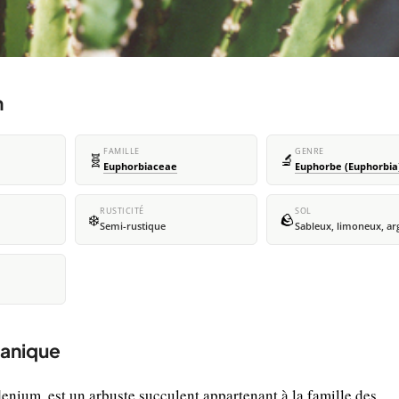
m
FAMILLE
GENRE
🧬
🔬
Euphorbiaceae
Euphorbe (Euphorbia
RUSTICITÉ
SOL
❄️
🪨
Semi-rustique
Sableux, limoneux, ar
tanique
ium, est un arbuste succulent appartenant à la famille des