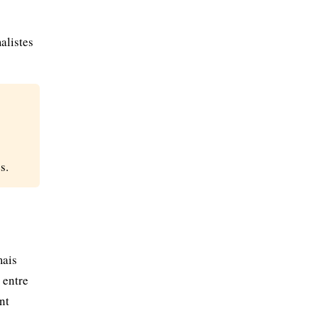
s
alistes
s.
mais
 entre
nt