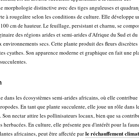
ne morphologie distinctive avec des tiges anguleuses et quadran
rte à rougeâtre selon les conditions de culture. Elle développe u
 100 cm de hauteur. Le feuillage, persistant et charnu, se compo
iginaire des régions arides et semi-arides d'Afrique du Sud et du
 environnements secs. Cette plante produit des fleurs discrètes
tes cyathes. Son apparence moderne et graphique en fait une pl
 succulentes.
n
dans les écosystèmes semi-arides africains, où elle contribue 
thropodes. En tant que plante succulente, elle joue un rôle dans l
 Son nectar attire les pollinisateurs locaux, bien que sa contrib
 herbacées. En culture, elle présente peu d'intérêt pour la faun
le réchauffement clima
ntes africaines, peut être affectée par