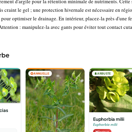
rement d'argile pour la rétention minimale de nutriments. Cette
craint le gel ; une protection hivernale est nécessaire en régi
 pour optimiser le drainage. En intérieur, placez-la près d'une f
Attention : manipulez-la avec gants pour éviter tout contact cut
rbe
🌻
ANNUELLE
🌲
ARBUSTE
cias
Euphorbia milii
Euphorbia milii
☠️
Toxique