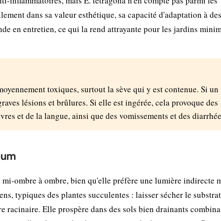
nti-inflammatoires, mais E. tetragona n'en compte pas parmi les
llement dans sa valeur esthétique, sa capacité d'adaptation à de
nde en entretien, ce qui la rend attrayante pour les jardins minim
 moyennement toxiques, surtout la sève qui y est contenue. Si un
graves lésions et brûlures. Si elle est ingérée, cela provoque des
vres et de la langue, ainsi que des vomissements et des diarrhée
nium
 mi-ombre à ombre, bien qu'elle préfère une lumière indirecte 
ens, typiques des plantes succulentes : laisser sécher le substrat
ure racinaire. Elle prospère dans des sols bien drainants combina