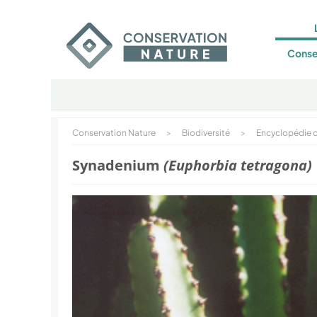
Conse
Conservation Nature
>
Biodiversité
>
Encyclopédie d
Synadenium
(Euphorbia tetragona)