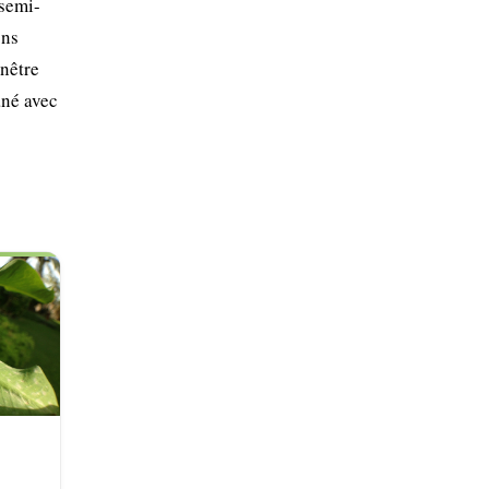
 semi-
ons
enêtre
ané avec