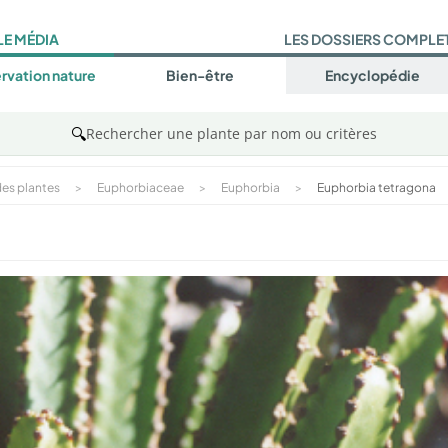
LE MÉDIA
LES DOSSIERS COMPLE
rvation nature
Bien-être
Encyclopédie
🔍
Rechercher une plante par nom ou critères
es plantes
>
Euphorbiaceae
>
Euphorbia
>
Euphorbia tetragona