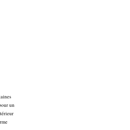
taines
pour un
térieur
erme