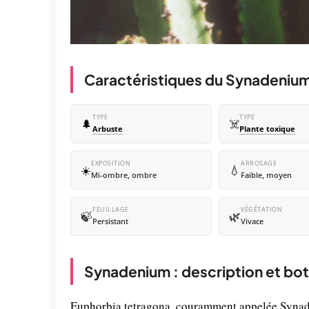
Caractéristiques du Synadeniu
TYPE
TYPE
🌲
☠️
Arbuste
Plante toxique
EXPOSITION
ARROSAGE
☀️
💧
Mi-ombre, ombre
Faible, moyen
FEUILLAGE
VÉGÉTATION
🍃
🌿
Persistant
Vivace
Synadenium : description et bo
Euphorbia tetragona, couramment appelée Synaden