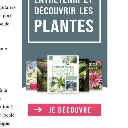
gulaires
n port
se de
ante
à la
e
ution à
e locale
tique
,