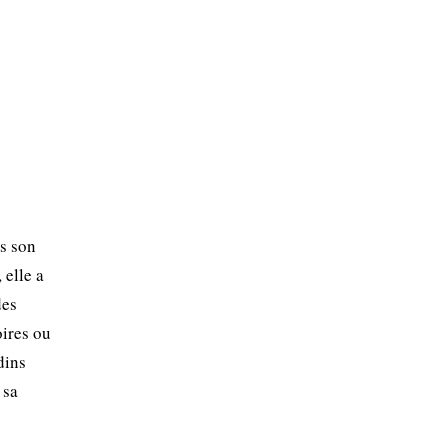
is son
 elle a
des
oires ou
dins
 sa