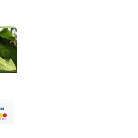

💧
EN
EURS