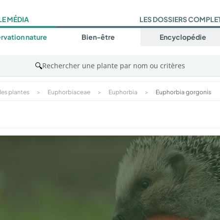
LE MÉDIA
LES DOSSIERS COMPLE
rvation nature
Bien-être
Encyclopédie
🔍
Rechercher une plante par nom ou critères
es plantes
>
Euphorbiaceae
>
Euphorbia
>
Euphorbia gorgonis