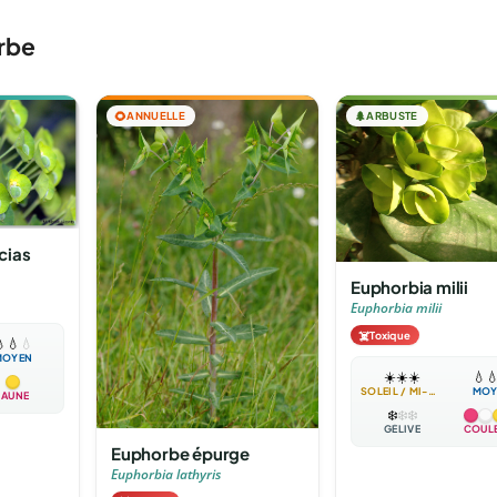
rbe
🌻
ANNUELLE
🌲
ARBUSTE
cias
Euphorbia milii
Euphorbia milii
☠️
Toxique

💧
💧
MOYEN
☀️
☀️
☀️
💧

SOLEIL / MI-OMBRE
MOY
JAUNE
❄️
❄️
❄️
GÉLIVE
COUL
Euphorbe épurge
Euphorbia lathyris