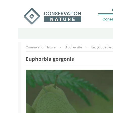
Conse
Conservation Nature
>
Biodiversité
>
Encyclopédie d
Euphorbia gorgonis