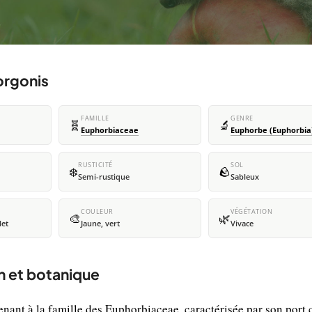
orgonis
FAMILLE
GENRE
🧬
🔬
Euphorbiaceae
Euphorbe (Euphorbia
RUSTICITÉ
SOL
❄️
🪨
Semi-rustique
Sableux
COULEUR
VÉGÉTATION
🎨
🌿
let
Jaune, vert
Vivace
n et botanique
nant à la famille des Euphorbiaceae, caractérisée par son port