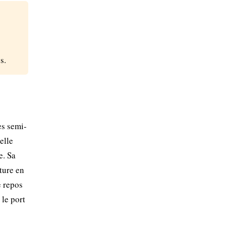
s.
es semi-
elle
e. Sa
ture en
e repos
 le port