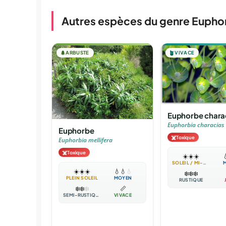
Autres espèces du genre Eupho
🌲
ARBUSTE
🪴
VIVACE
Euphorbe chara
Euphorbia characias
Euphorbe
☠️
Toxique
Euphorbia mellifera
☠️
Toxique
☀️
☀️
☀️

SOLEIL / MI-OMBRE
☀️
☀️
☀️
💧
💧
💧
❄️
❄️
❄️
PLEIN SOLEIL
MOYEN
RUSTIQUE
❄️
❄️
❄️
📏
SEMI-RUSTIQUE
VIVACE