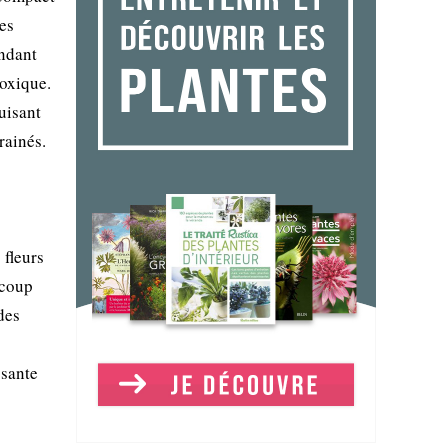
es
endant
toxique.
uisant
rainés.
 fleurs
ucoup
des
ssante