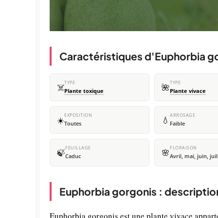
Caractéristiques d'Euphorbia g
TYPE
TYPE
☠️
🌺
Plante toxique
Plante vivace
EXPOSITION
ARROSAGE
☀️
💧
Toutes
Faible
FEUILLAGE
FLORAISON
🍃
🌸
Caduc
Avril, mai, juin, juil
Euphorbia gorgonis : descriptio
Euphorbia gorgonis est une plante vivace apparte