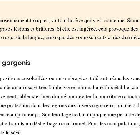
 moyennement toxiques, surtout la sève qui y est contenue. Si un
graves lésions et brûlures. Si elle est ingérée, cela provoque des
vres et de la langue, ainsi que des vomissements et des diarrhée
a gorgonis
positions ensoleillées ou mi-ombragées, tolérant même les zon
nde un arrosage très faible, voire minimal une fois établie, car 
tivement sableux et bien drainé pour éviter la pourriture racinair
 une protection dans les régions aux hivers rigoureux, ou une cul
érence au printemps. Son feuillage caduc implique une période d
saire hormis un désherbage occasionnel. Pour les manipulations,
e la sève.