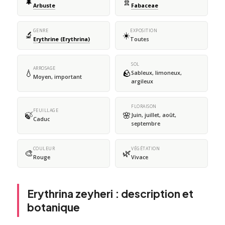
🌲
🧬
Arbuste
Fabaceae
GENRE
EXPOSITION
🔬
☀️
Erythrine (Erythrina)
Toutes
SOL
ARROSAGE
💧
🪨
Sableux, limoneux,
Moyen, important
argileux
FLORAISON
FEUILLAGE
🍃
🌸
Juin, juillet, août,
Caduc
septembre
COULEUR
VÉGÉTATION
🎨
🌿
Rouge
Vivace
Erythrina zeyheri : description et
botanique