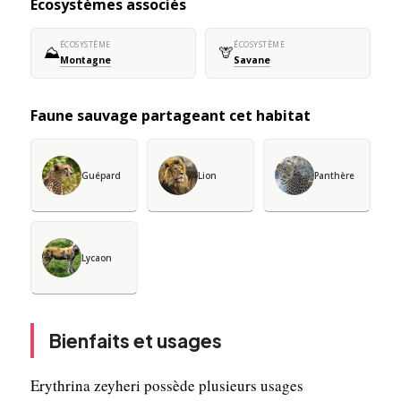
Écosystèmes associés
ÉCOSYSTÈME
ÉCOSYSTÈME
⛰️
🦒
Montagne
Savane
Faune sauvage partageant cet habitat
Guépard
Lion
Panthère
Lycaon
Bienfaits et usages
Erythrina zeyheri possède plusieurs usages