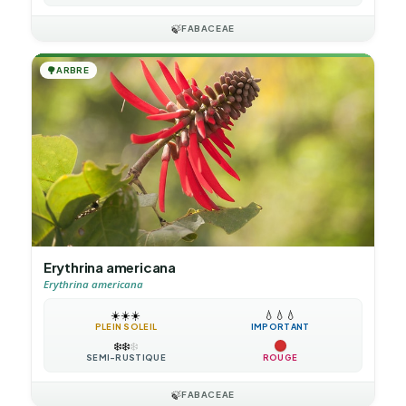
🍃
FABACEAE
🌳
ARBRE
Erythrina americana
Erythrina americana
☀️
☀️
☀️
💧
💧
💧
PLEIN SOLEIL
IMPORTANT
❄️
❄️
❄️
SEMI-RUSTIQUE
ROUGE
🍃
FABACEAE