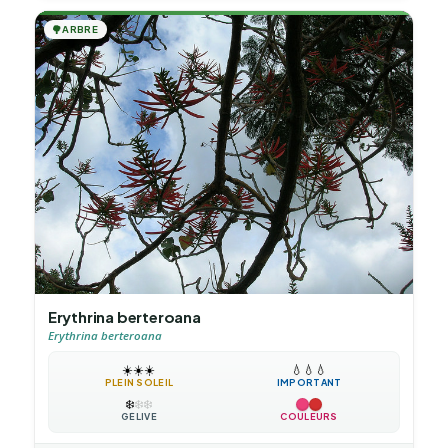
🌳
ARBRE
Erythrina berteroana
Erythrina berteroana
☀️
☀️
☀️
💧
💧
💧
PLEIN SOLEIL
IMPORTANT
❄️
❄️
❄️
GÉLIVE
COULEURS