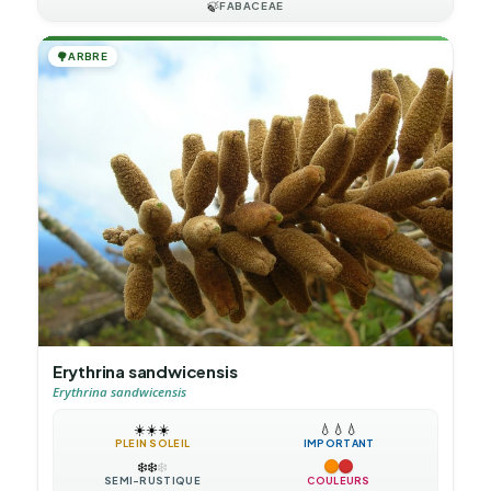
🍃
FABACEAE
🌳
ARBRE
Erythrina sandwicensis
Erythrina sandwicensis
☀️
☀️
☀️
💧
💧
💧
PLEIN SOLEIL
IMPORTANT
❄️
❄️
❄️
SEMI-RUSTIQUE
COULEURS