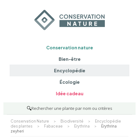
Conservation nature
Bien-être
Encyclopédie
Écologie
Idée cadeau
🔍
Rechercher une plante par nom ou critères
Conservation Nature
>
Biodiversité
>
Encyclopédie
des plantes
>
Fabaceae
>
Erythrina
>
Erythrina
zeyheri