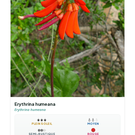
Erythrina humeana
Erythrina humeana
☀️
☀️
☀️
💧
💧
💧
PLEIN SOLEIL
MOYEN
❄️
❄️
❄️
SEMI-RUSTIQUE
ROUGE