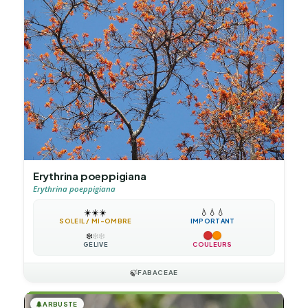
Erythrina poeppigiana
Erythrina poeppigiana
☀️
☀️
☀️
💧
💧
💧
SOLEIL / MI-OMBRE
IMPORTANT
❄️
❄️
❄️
GÉLIVE
COULEURS
🍃
FABACEAE
🌲
ARBUSTE