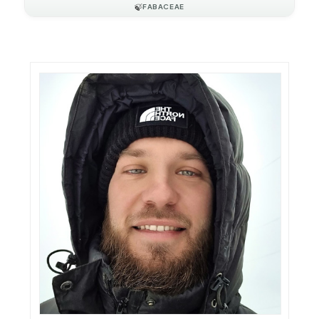
🍃
FABACEAE