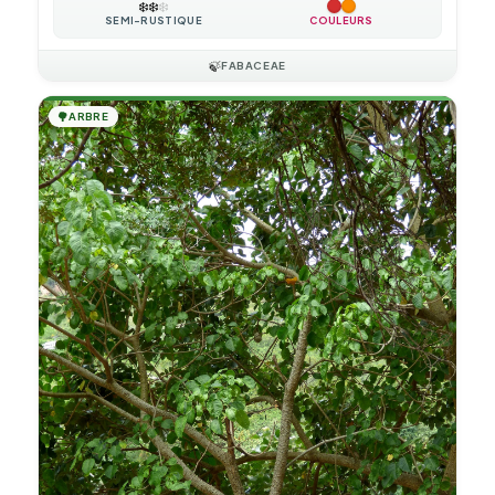
❄️
❄️
❄️
SEMI-RUSTIQUE
COULEURS
🍃
FABACEAE
🌳
ARBRE