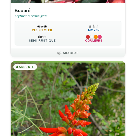
Bucaré
Erythrina crista-galli
☀️
☀️
☀️
💧
💧
💧
PLEIN SOLEIL
MOYEN
❄️
❄️
❄️
SEMI-RUSTIQUE
COULEURS
🍃
FABACEAE
🌲
ARBUSTE