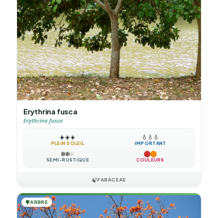
Erythrina fusca
Erythrina fusca
☀️
☀️
☀️
💧
💧
💧
PLEIN SOLEIL
IMPORTANT
❄️
❄️
❄️
SEMI-RUSTIQUE
COULEURS
🍃
FABACEAE
🌳
ARBRE