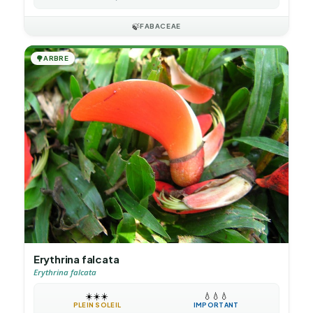
🍃
FABACEAE
🌳
ARBRE
Erythrina falcata
Erythrina falcata
☀️
☀️
☀️
💧
💧
💧
PLEIN SOLEIL
IMPORTANT