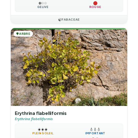
❄️
❄️
❄️
GÉLIVE
ROUGE
🍃
FABACEAE
🌳
ARBRE
Erythrina flabelliformis
Erythrina flabelliformis
☀️
☀️
☀️
💧
💧
💧
PLEIN SOLEIL
IMPORTANT