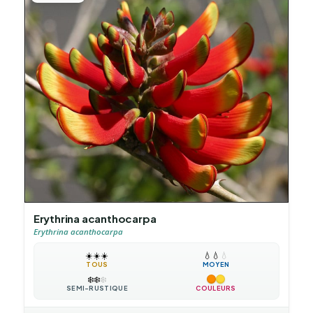
Erythrina acanthocarpa
Erythrina acanthocarpa
☀️
☀️
☀️
💧
💧
💧
TOUS
MOYEN
❄️
❄️
❄️
SEMI-RUSTIQUE
COULEURS