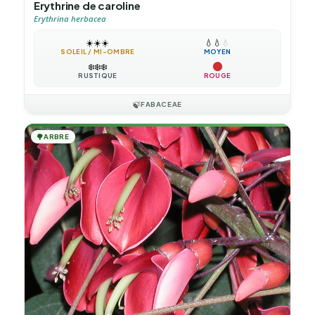
Erythrine de caroline
Erythrina herbacea
☀️
☀️
☀️
💧
💧
💧
SOLEIL / MI-OMBRE
MOYEN
❄️
❄️
❄️
RUSTIQUE
ROUGE
🍃
FABACEAE
🌳
ARBRE