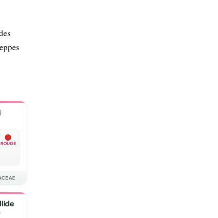
 des
teppes
i
ROUGE
ACEAE
lide
s