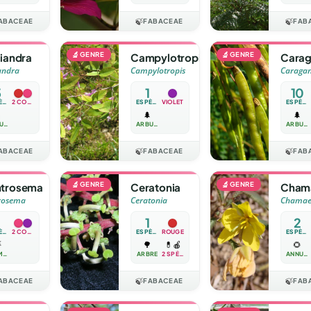
ABACEAE
🍃
FABACEAE
🍃
FAB
🔬
GENRE
🔬
GENRE
liandra
Campylotropis
Carag
andra
Campylotropis
Caraga
5
1
10
ESPÈCES
2 COULEURS
ESPÈCE
VIOLET
ESPÈCES

🌲
🌲
ARBUSTE
ARBUSTE
ARBUSTE
ABACEAE
🍃
FABACEAE
🍃
FAB
🔬
GENRE
🔬
GENRE
trosema
Ceratonia
Chama
rosema
Ceratonia
Chamaec
1
2
ESPÈCE
2 COULEURS
ESPÈCE
ROUGE
ESPÈCES

🌳
💊
🍎
🌻
GRIMPANTE
ARBRE
2 SPÉCIAUX
ANNUELLE
ABACEAE
🍃
FABACEAE
🍃
FAB