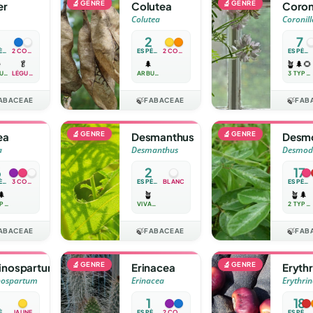
🔬
GENRE
🔬
GENRE
er
Colutea
Coron
Colutea
Coronill
2
7
ESPÈCE
2 COULEURS
ESPÈCES
2 COULEURS
ESPÈCES

🥬
🌲
🪴
🌲
🌻
ANNUELLE
LÉGUME
ARBUSTE
3 TYPES
ABACEAE
🍃
FABACEAE
🍃
FAB
🔬
GENRE
🔬
GENRE
ea
Desmanthus
Desm
a
Desmanthus
Desmod
6
2
17
ESPÈCES
3 COULEURS
ESPÈCES
BLANC
ESPÈCES
🌲
🪴
🪴
🌲
2 TYPES
VIVACE
2 TYPES
ABACEAE
🍃
FABACEAE
🍃
FAB
🔬
GENRE
🔬
GENRE
inospartum
Erinacea
Erythr
nospartum
Erinacea
Erythri
1
18
ESPÈCE
JAUNE
ESPÈCE
2 COULEURS
ESPÈCES