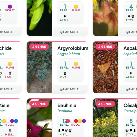
1
4
ESPÈCE
VIOLET
ESPÈCE
JAUNE
ESPÈCES

🌲
🌲
🪴
GRIMPANTE
ARBUSTE
2 TYPES
ABACEAE
🍃
FABACEAE
🍃
FAB
🔬
GENRE
🔬
GENRE
chide
Argyrolobium
Aspal
his
Argyrolobium
Aspalat
2
1
1
ESPÈCES
JAUNE
ESPÈCE
JAUNE
ESPÈCE
🌻
🥬
🪴
🌲
2 TYPES
LÉGUME
VIVACE
ARBUSTE
ABACEAE
🍃
FABACEAE
🍃
FAB
🔬
GENRE
🔬
GENRE
tisie
Bauhinia
Césal
sia
Bauhinia
Caesalp
0
12
8
ESPÈCES
4 COULEURS
ESPÈCES
5 COULEURS
ESPÈCES

💊
🌲
🌳
🍃
🪴
🍃
🌳
🌲
VIVACE
MÉDICINALE
4 TYPES
3 TYPES