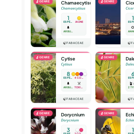
🔬
GENRE
🔬
GENRE
Chamaecytisus
Cic
Chamaecytisus
Cicer
1
1
ESPÈCE
JAUNE
🌲

ARBUSTE
🍃
FABACEAE
🍃
F
🔬
GENRE
🔬
GENRE
Cytise
Dal
Cytisus
Dale
8
ESPÈCES
4 COULEURS
🌲
☠️
🪴
ARBUSTE
TOXIQUE
🍃
FABACEAE
🍃
F
🔬
GENRE
🔬
GENRE
Dorycnium
Ech
Dorycnium
Echi
3
1
ESPÈCES
2 COULEURS