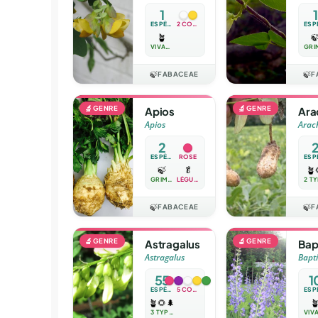
1
1
ESPÈCE
2 COULEURS
🪴

VIVACE
🍃
FABACEAE
🍃
F
🔬
GENRE
🔬
GENRE
Apios
Ara
Apios
Arac
2
ESPÈCES
ROSE
🍃
🥬
🪴
GRIMPANTE
LÉGUME
🍃
FABACEAE
🍃
F
🔬
GENRE
🔬
GENRE
Astragalus
Bap
Astragalus
Bapti
55
1
ESPÈCES
5 COULEURS
🪴
🌻
🌲

3 TYPES