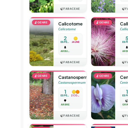
🍃
FABACEAE
🍃
F
🔬
GENRE
🔬
GENRE
Calicotome
Cal
Calicotome
Calli
2
ESPÈCES
JAUNE
🌲

ARBUSTE
🍃
FABACEAE
🍃
F
🔬
GENRE
🔬
GENRE
Castanospermum
Cen
Castanospermum
Cent
1
1
ESPÈCE
2 COULEURS
🌳

ARBRE
🍃
FABACEAE
🍃
F