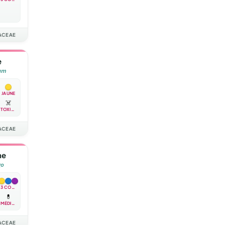
ACEAE
e
um
JAUNE
☠️
TOXIQUE
ACEAE
ne
go
3 COULEURS
💊
MÉDICINALE
ACEAE