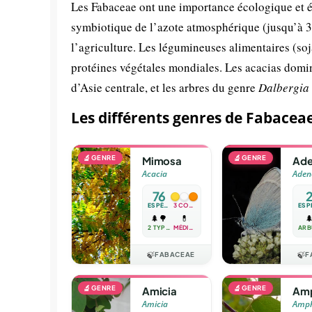
Les Fabaceae ont une importance écologique et é
symbiotique de l’azote atmosphérique (jusqu’à 30
l’agriculture. Les légumineuses alimentaires (soja
protéines végétales mondiales. Les acacias domin
d’Asie centrale, et les arbres du genre
Dalbergia
Les différents genres de Fabacea
🔬
GENRE
🔬
GENRE
Mimosa
Ade
Acacia
Aden
76
ESPÈCES
3 COULEURS
🌲
🌳
💊

2 TYPES
MÉDICINALE
🍃
FABACEAE
🍃
F
🔬
GENRE
🔬
GENRE
Amicia
Amp
Amicia
Amph