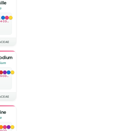
ille
a
4 COULEURS
ACEAE
odium
ium
5 COULEURS
ACEAE
ine
na
5 COULEURS