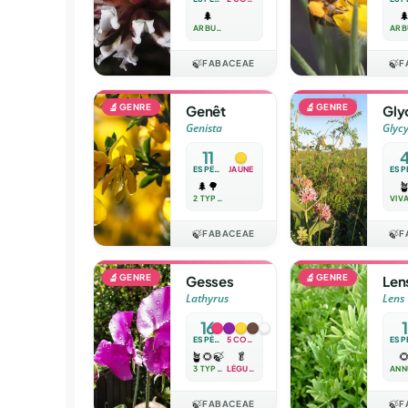
🌲

ARBUSTE
🍃
FABACEAE
🍃
F
🔬
GENRE
🔬
GENRE
Genêt
Gly
Genista
Glycy
11
ESPÈCES
JAUNE
🌲
🌳

2 TYPES
🍃
FABACEAE
🍃
F
🔬
GENRE
🔬
GENRE
Gesses
Len
Lathyrus
Lens
16
1
ESPÈCES
5 COULEURS
🪴
🌻
🍃
🥬

3 TYPES
LÉGUME
🍃
FABACEAE
🍃
F