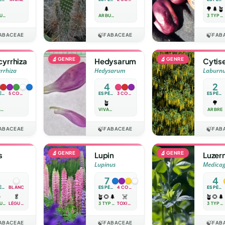

🌲
🌳
🌲
🪴
ARBUSTE
ARBUSTE
3 TYPES
ABACEAE
🍃
FABACEAE
🍃
FAB
🔬
GENRE
🔬
GENRE
cyrrhiza
Hedysarum
Cytis
rrhiza
Hedysarum
Laburn
4
4
2
ESPÈCES
5 COULEURS
ESPÈCES
3 COULEURS
ESPÈCES

🪴
🌳
VIVACE
VIVACE
ARBRE
ABACEAE
🍃
FABACEAE
🍃
FAB
🔬
GENRE
🔬
GENRE
s
Lupin
Luzer
Lupinus
Medica
7
4
ESPÈCE
BLANC
ESPÈCES
4 COULEURS
ESPÈCES

🥬
🪴
🌻
🌲
☠️
🪴
🌻
🌲
ANNUELLE
LÉGUME
3 TYPES
TOXIQUE
3 TYPES
ABACEAE
🍃
FABACEAE
🍃
FAB