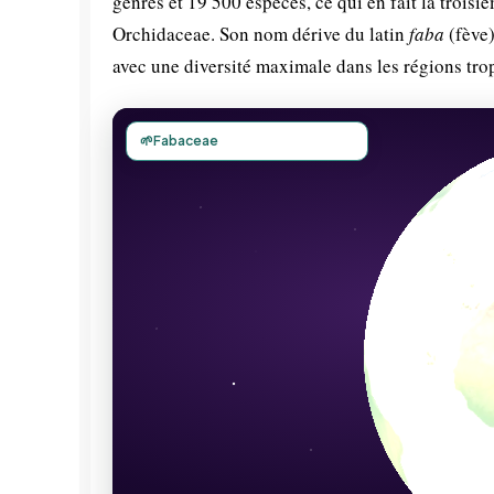
genres et 19 500 espèces, ce qui en fait la troisi
Orchidaceae. Son nom dérive du latin
faba
(fève)
avec une diversité maximale dans les régions trop