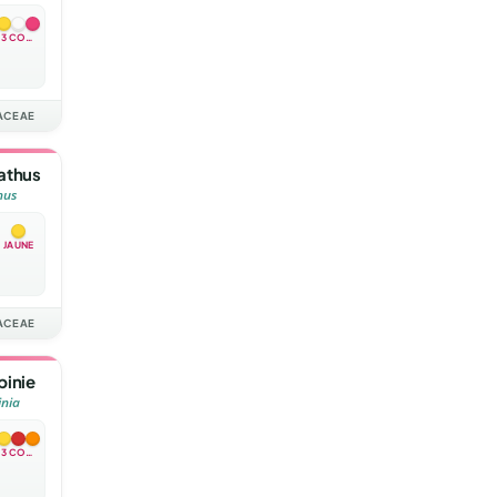
3 COULEURS
ACEAE
athus
hus
JAUNE
ACEAE
pinie
inia
3 COULEURS