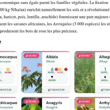
conomique sans égale parmi les familles végétales. La fixation
0 kg N/ha/an) enrichit naturellement les sols et a révolutionné
, haricot, pois, lentille, arachide) fournissent une part majeure
ent les savanes africaines, les
Astragalus
(3 000 espèces) les s
produisent les bois de rose les plus précieux.
e
🔬
GENRE
🔬
GENRE
nocarpus
Albizia
Alhag
ocarpus
Albizia
Alhagi
2
6
1
ESPÈCES
JAUNE
ESPÈCES
4 COULEURS
ESPÈCE

🌳
🌲
ARBUSTE
ARBRE
ARBUSTE
ABACEAE
🍃
FABACEAE
🍃
FAB
🔬
GENRE
🔬
GENRE
hicarpaea
Anagyris
Anthyl
icarpaea
Anagyris
Anthylli