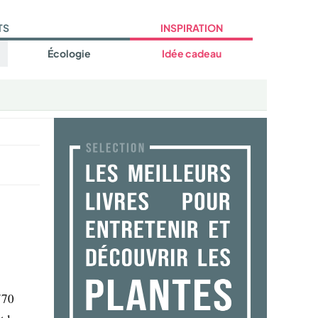
TS
INSPIRATION
Écologie
Idée cadeau
770