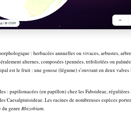
orphologique : herbacées annuelles ou vivaces, arbustes, arbre
énéralement alternes, composées (pennées, trifoliolées ou palmée
ipal est le fruit : une gousse (légume) s’ouvrant en deux valves 
lles : papilionacées (en papillon) chez les Faboideae, régulières
s Caesalpinioideae. Les racines de nombreuses espèces porten
te du genre
Rhizobium
.