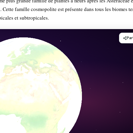
ème plus grande famille de plantes à fleurs après les Asteraceae e
. Cette famille cosmopolite est présente dans tous les biomes ter
icales et subtropicales.