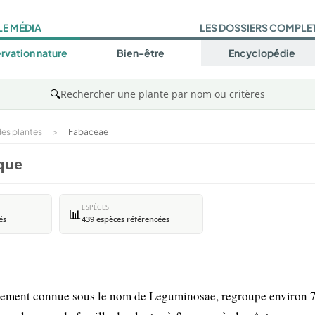
LE MÉDIA
LES DOSSIERS COMPLE
rvation nature
Bien-être
Encyclopédie
🔍
Rechercher une plante par nom ou critères
es plantes
>
Fabaceae
ique
ESPÈCES
📊
és
439 espèces référencées
galement connue sous le nom de Leguminosae, regroupe environ 