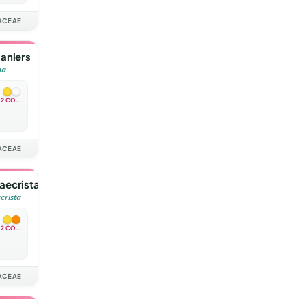
ACEAE
aniers
na
2 COULEURS
ACEAE
ecrista
rista
2 COULEURS
ACEAE