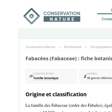
Conse
Conservation Nature
>
Biodiversité
>
Encyclopédie d
Fabacées (Fabaceae) : fiche botan
CLASSIFICATION
GENRES
🌱
🔬
Famille botanique
89 genres référenc
Origine et classification
La famille des Fabaceae (ordre des Fabales), é