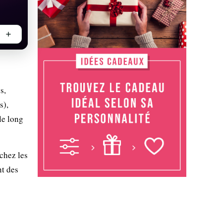
s,
s),
le long
 chez les
t des