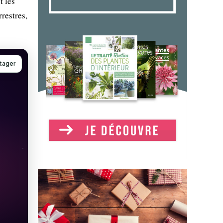
t les
restres,