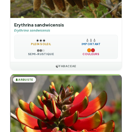
Erythrina sandwicensis
Erythrina sandwicensis
☀️
☀️
☀️
💧
💧
💧
PLEIN SOLEIL
IMPORTANT
❄️
❄️
❄️
SEMI-RUSTIQUE
COULEURS
🍃
FABACEAE
🌲
ARBUSTE