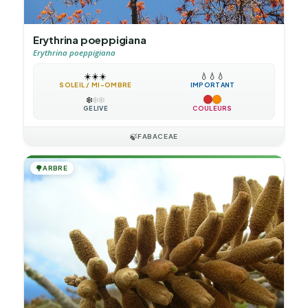
Erythrina poeppigiana
Erythrina poeppigiana
☀️
☀️
☀️
💧
💧
💧
SOLEIL / MI-OMBRE
IMPORTANT
❄️
❄️
❄️
GÉLIVE
COULEURS
🍃
FABACEAE
🌳
ARBRE