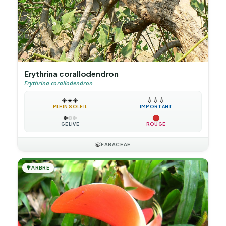
Erythrina corallodendron
Erythrina corallodendron
☀️
☀️
☀️
💧
💧
💧
PLEIN SOLEIL
IMPORTANT
❄️
❄️
❄️
GÉLIVE
ROUGE
🍃
FABACEAE
🌳
ARBRE