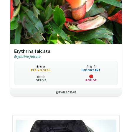
Erythrina falcata
Erythrina falcata
☀️
☀️
☀️
💧
💧
💧
PLEIN SOLEIL
IMPORTANT
❄️
❄️
❄️
GÉLIVE
ROUGE
🍃
FABACEAE