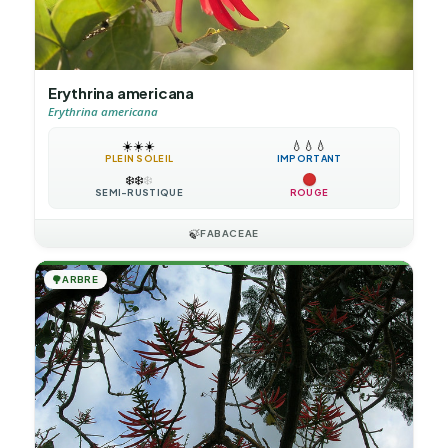
Erythrina americana
Erythrina americana
☀️
☀️
☀️
💧
💧
💧
PLEIN SOLEIL
IMPORTANT
❄️
❄️
❄️
SEMI-RUSTIQUE
ROUGE
🍃
FABACEAE
🌳
ARBRE