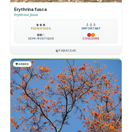
Erythrina fusca
Erythrina fusca
☀️
☀️
☀️
💧
💧
💧
PLEIN SOLEIL
IMPORTANT
❄️
❄️
❄️
SEMI-RUSTIQUE
COULEURS
🍃
FABACEAE
🌳
ARBRE