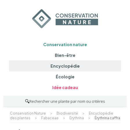
Conservation nature
Bien-être
Encyclopédie
Écologie
Idée cadeau
🔍
Rechercher une plante par nom ou critères
Conservation Nature
>
Biodiversité
>
Encyclopédie
des plantes
>
Fabaceae
>
Erythrina
>
Erythrina caffra