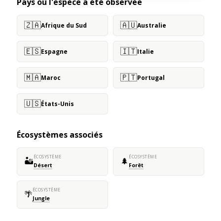
Pays où l'espèce a été observée
🇿🇦
🇦🇺
Afrique du Sud
Australie
🇪🇸
🇮🇹
Espagne
Italie
🇲🇦
🇵🇹
Maroc
Portugal
🇺🇸
États-Unis
Écosystèmes associés
ÉCOSYSTÈME
ÉCOSYSTÈME
🏜️
🌲
Désert
Forêt
ÉCOSYSTÈME
🌴
Jungle