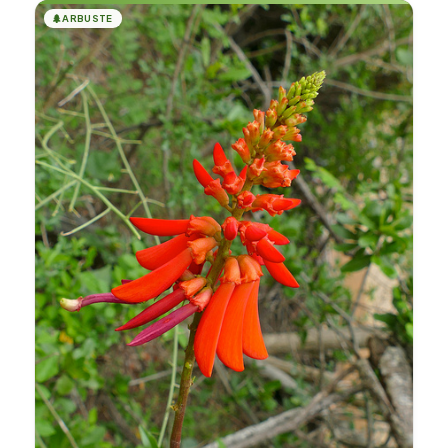
🌲
ARBUSTE