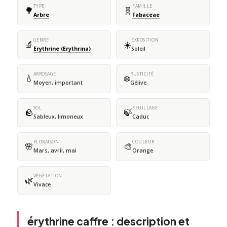
TYPE
FAMILLE
🌳
🧬
Arbre
Fabaceae
GENRE
EXPOSITION
🔬
☀️
Erythrine (Erythrina)
Soleil
ARROSAGE
RUSTICITÉ
💧
❄️
Moyen, important
Gélive
SOL
FEUILLAGE
🪨
🍃
Sableux, limoneux
Caduc
FLORAISON
COULEUR
🌸
🎨
Mars, avril, mai
Orange
VÉGÉTATION
🌿
Vivace
érythrine caffre : description et