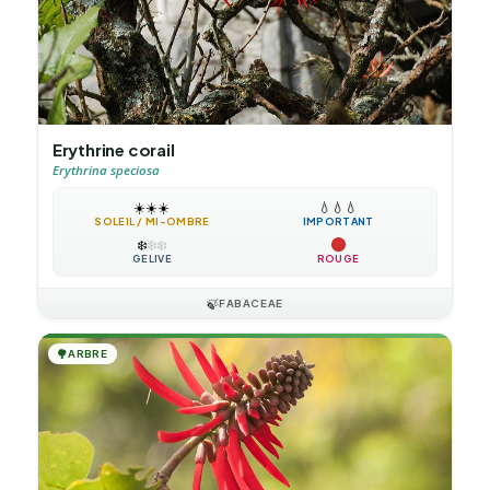
Erythrine corail
Erythrina speciosa
☀️
☀️
☀️
💧
💧
💧
SOLEIL / MI-OMBRE
IMPORTANT
❄️
❄️
❄️
GÉLIVE
ROUGE
🍃
FABACEAE
🌳
ARBRE