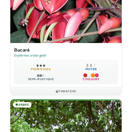
Bucaré
Erythrina crista-galli
☀️
☀️
☀️
💧
💧
💧
PLEIN SOLEIL
MOYEN
❄️
❄️
❄️
SEMI-RUSTIQUE
COULEURS
🍃
FABACEAE
🌳
ARBRE