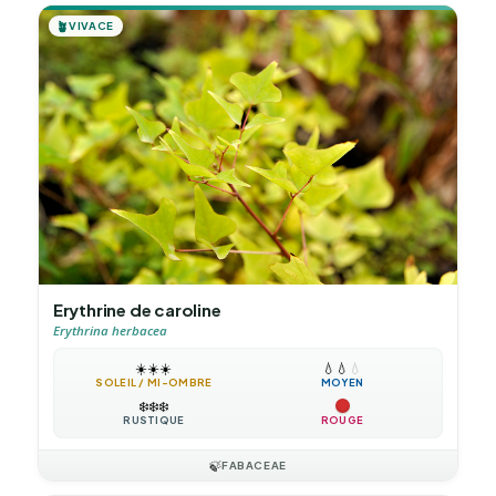
🪴
VIVACE
Erythrine de caroline
Erythrina herbacea
☀️
☀️
☀️
💧
💧
💧
SOLEIL / MI-OMBRE
MOYEN
❄️
❄️
❄️
RUSTIQUE
ROUGE
🍃
FABACEAE