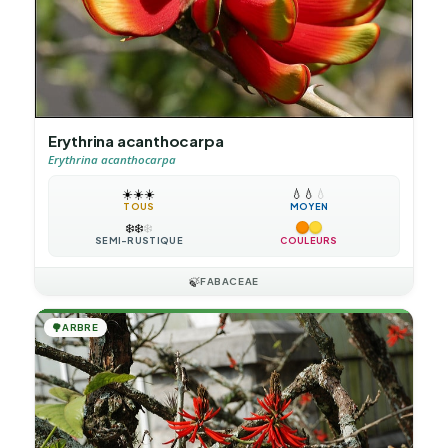
Erythrina acanthocarpa
Erythrina acanthocarpa
☀️
☀️
☀️
💧
💧
💧
TOUS
MOYEN
❄️
❄️
❄️
SEMI-RUSTIQUE
COULEURS
🍃
FABACEAE
🌳
ARBRE