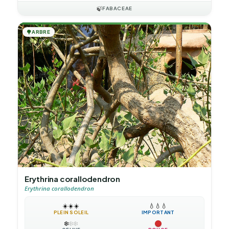
🍃
FABACEAE
🌳
ARBRE
Erythrina corallodendron
Erythrina corallodendron
☀️
☀️
☀️
💧
💧
💧
PLEIN SOLEIL
IMPORTANT
❄️
❄️
❄️