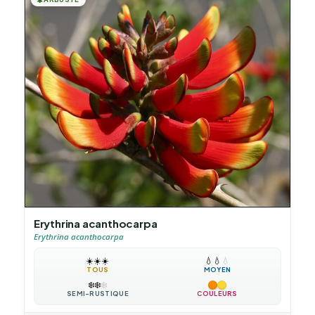
Erythrina acanthocarpa
Erythrina acanthocarpa
☀️
☀️
☀️
💧
💧
💧
TOUS
MOYEN
❄️
❄️
❄️
SEMI-RUSTIQUE
COULEURS