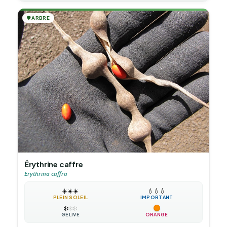
🌳
ARBRE
Érythrine caffre
Erythrina caffra
☀️
☀️
☀️
💧
💧
💧
PLEIN SOLEIL
IMPORTANT
❄️
❄️
❄️
GÉLIVE
ORANGE