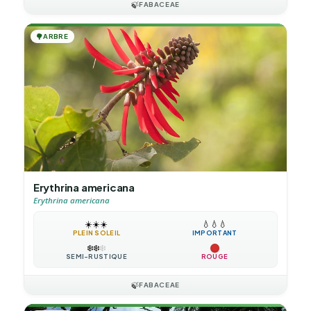
🍃
FABACEAE
🌳
ARBRE
Erythrina americana
Erythrina americana
☀️
☀️
☀️
💧
💧
💧
PLEIN SOLEIL
IMPORTANT
❄️
❄️
❄️
SEMI-RUSTIQUE
ROUGE
🍃
FABACEAE