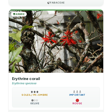
🍃
FABACEAE
🌳
ARBRE
Erythrine corail
Erythrina speciosa
☀️
☀️
☀️
💧
💧
💧
SOLEIL / MI-OMBRE
IMPORTANT
❄️
❄️
❄️
GÉLIVE
ROUGE