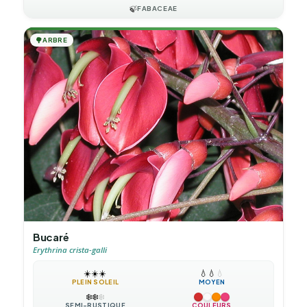
🍃
FABACEAE
🌳
ARBRE
Bucaré
Erythrina crista-galli
☀️
☀️
☀️
💧
💧
💧
PLEIN SOLEIL
MOYEN
❄️
❄️
❄️
SEMI-RUSTIQUE
COULEURS