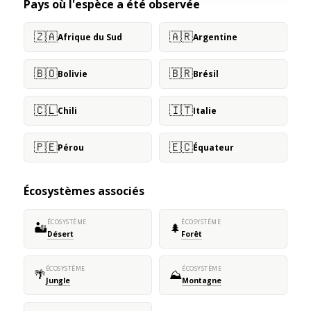
Pays où l'espèce a été observée
🇿🇦
🇦🇷
Afrique du Sud
Argentine
🇧🇴
🇧🇷
Bolivie
Brésil
🇨🇱
🇮🇹
Chili
Italie
🇵🇪
🇪🇨
Pérou
Équateur
Écosystèmes associés
ÉCOSYSTÈME
ÉCOSYSTÈME
🏜️
🌲
Désert
Forêt
ÉCOSYSTÈME
ÉCOSYSTÈME
🌴
⛰️
Jungle
Montagne