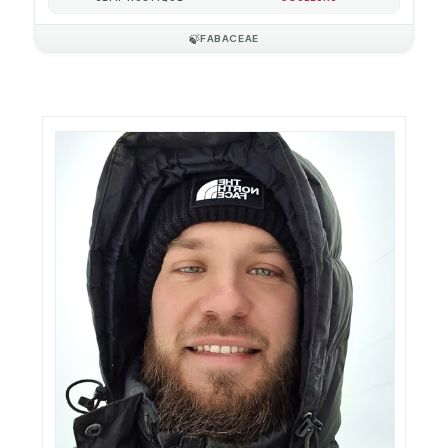
🍃
FABACEAE