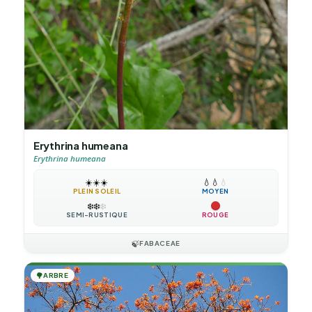
Erythrina humeana
Erythrina humeana
☀️
☀️
☀️
💧
💧
💧
PLEIN SOLEIL
MOYEN
❄️
❄️
❄️
SEMI-RUSTIQUE
ROUGE
🍃
FABACEAE
🌳
ARBRE