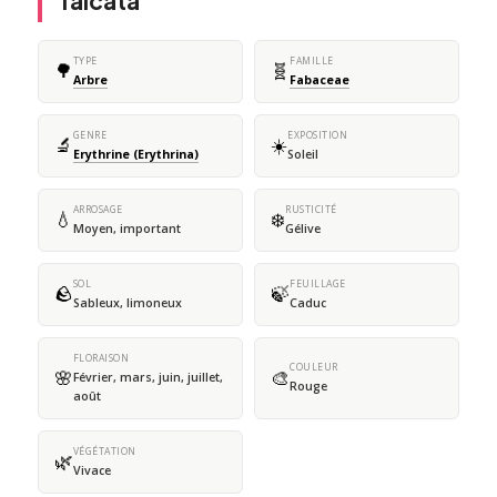
falcata
TYPE
FAMILLE
🌳
🧬
Arbre
Fabaceae
GENRE
EXPOSITION
🔬
☀️
Erythrine (Erythrina)
Soleil
ARROSAGE
RUSTICITÉ
💧
❄️
Moyen, important
Gélive
SOL
FEUILLAGE
🪨
🍃
Sableux, limoneux
Caduc
FLORAISON
COULEUR
🌸
🎨
Février, mars, juin, juillet,
Rouge
août
VÉGÉTATION
🌿
Vivace