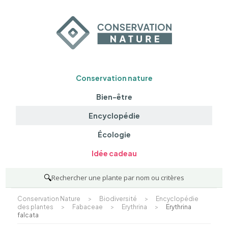
Conservation nature
Bien-être
Encyclopédie
Écologie
Idée cadeau
🔍
Rechercher une plante par nom ou critères
Conservation Nature
>
Biodiversité
>
Encyclopédie
des plantes
>
Fabaceae
>
Erythrina
>
Erythrina
falcata