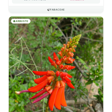
🍃
FABACEAE
🌲
ARBUSTE