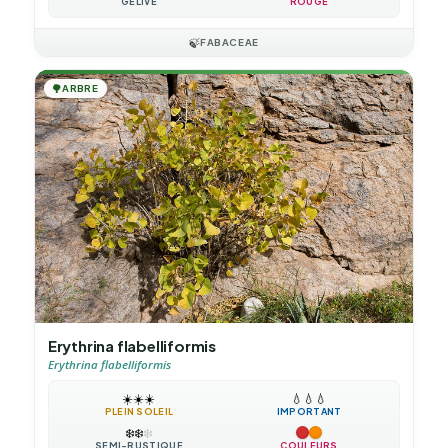
GÉLIVE
ROUGE
🍃
FABACEAE
🌳
ARBRE
Erythrina flabelliformis
Erythrina flabelliformis
☀️
☀️
☀️
💧
💧
💧
PLEIN SOLEIL
IMPORTANT
❄️
❄️
❄️
SEMI-RUSTIQUE
COULEURS