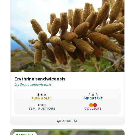
Erythrina sandwicensis
Erythrina sandwicensis
☀️
☀️
☀️
💧
💧
💧
PLEIN SOLEIL
IMPORTANT
❄️
❄️
❄️
SEMI-RUSTIQUE
COULEURS
🍃
FABACEAE
🌲
ARBUSTE