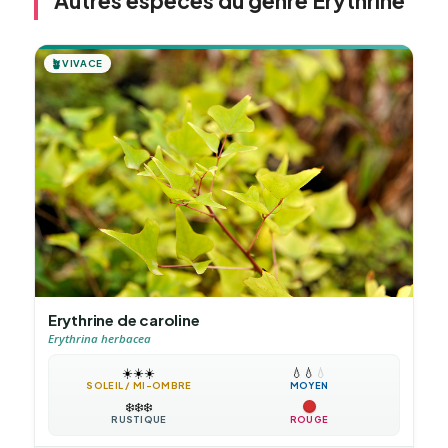
Autres espèces du genre Erythrine
🪴
VIVACE
Erythrine de caroline
Erythrina herbacea
☀️
☀️
☀️
💧
💧
💧
SOLEIL / MI-OMBRE
MOYEN
❄️
❄️
❄️
RUSTIQUE
ROUGE