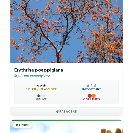
Erythrina poeppigiana
Erythrina poeppigiana
☀️
☀️
☀️
💧
💧
💧
SOLEIL / MI-OMBRE
IMPORTANT
❄️
❄️
❄️
GÉLIVE
COULEURS
🍃
FABACEAE
🌳
ARBRE