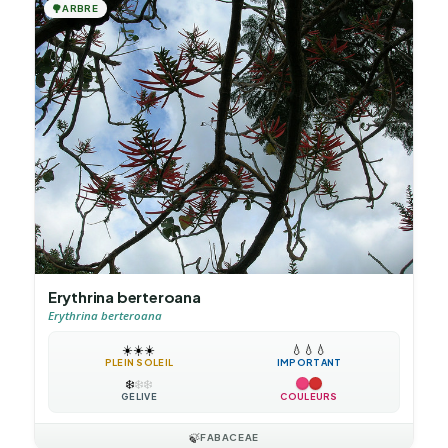
🌳
ARBRE
Erythrina berteroana
Erythrina berteroana
☀️
☀️
☀️
💧
💧
💧
PLEIN SOLEIL
IMPORTANT
❄️
❄️
❄️
GÉLIVE
COULEURS
🍃
FABACEAE