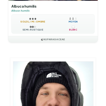
Albuca humilis
Albuca humilis
☀️
☀️
☀️
💧
💧
💧
SOLEIL / MI-OMBRE
MOYEN
❄️
❄️
❄️
SEMI-RUSTIQUE
BLANC
🍃
ASPARAGACEAE