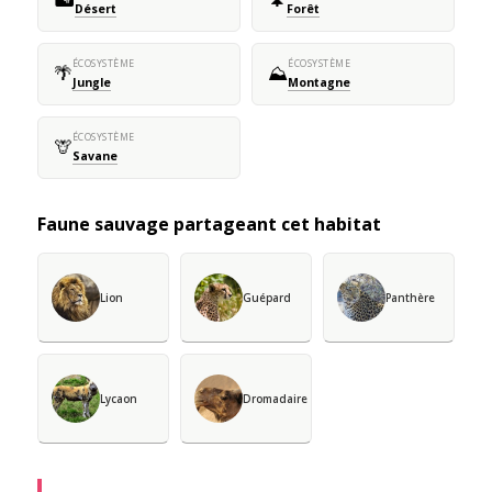
Désert
Forêt
ÉCOSYSTÈME
ÉCOSYSTÈME
🌴
⛰️
Jungle
Montagne
ÉCOSYSTÈME
🦒
Savane
Faune sauvage partageant cet habitat
Lion
Guépard
Panthère
Lycaon
Dromadaire