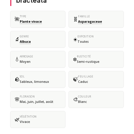
bracteata
TYPE
FAMILLE
🌺
🧬
Plante vivace
Asparagaceae
GENRE
EXPOSITION
🔬
☀️
Albuca
Toutes
ARROSAGE
RUSTICITÉ
💧
❄️
Moyen
Semi-rustique
SOL
FEUILLAGE
🪨
🍃
Sableux, limoneux
Caduc
FLORAISON
COULEUR
🌸
🎨
Mai, juin, juillet, août
Blanc
VÉGÉTATION
🌿
Vivace