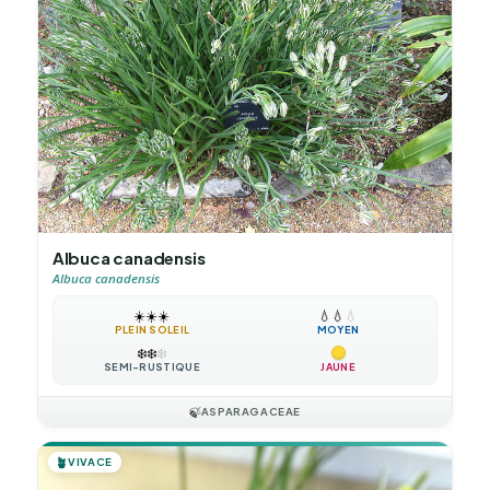
Albuca canadensis
Albuca canadensis
☀️
☀️
☀️
💧
💧
💧
PLEIN SOLEIL
MOYEN
❄️
❄️
❄️
SEMI-RUSTIQUE
JAUNE
🍃
ASPARAGACEAE
🪴
VIVACE