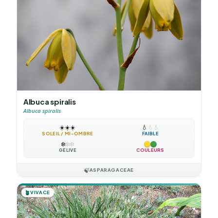
Albuca spiralis
Albuca spiralis
☀️
☀️
☀️
💧
💧
💧
SOLEIL / MI-OMBRE
FAIBLE
❄️
❄️
❄️
GÉLIVE
COULEURS
🍃
ASPARAGACEAE
🪴
VIVACE