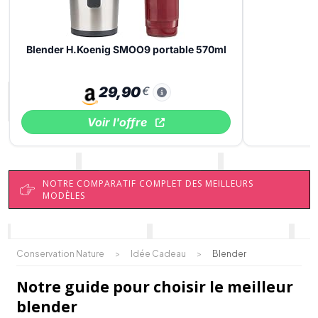
Blender H.Koenig SMOO9 portable 570ml
29,90
€
Voir l'offre
NOTRE COMPARATIF COMPLET DES MEILLEURS
MODÈLES
Conservation Nature
>
Idée Cadeau
>
Blender
Notre guide pour choisir le meilleur
blender