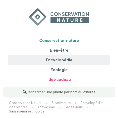
Conservation nature
Bien-être
Encyclopédie
Écologie
Idée cadeau
🔍
Rechercher une plante par nom ou critères
Conservation Nature
>
Biodiversité
>
Encyclopédie
des plantes
>
Agavaceae
>
Sansevieria
>
Sansevieria aethiopica