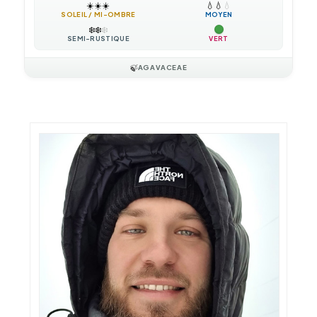
☀️
☀️
☀️
💧
💧
💧
SOLEIL / MI-OMBRE
MOYEN
❄️
❄️
❄️
SEMI-RUSTIQUE
VERT
🍃
AGAVACEAE