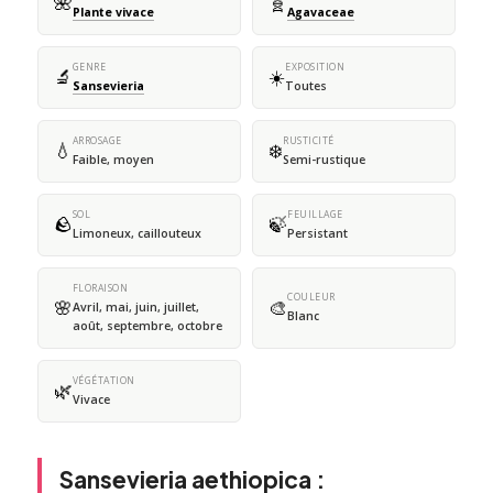
🌺
🧬
Plante vivace
Agavaceae
GENRE
EXPOSITION
🔬
☀️
Sansevieria
Toutes
ARROSAGE
RUSTICITÉ
💧
❄️
Faible, moyen
Semi-rustique
SOL
FEUILLAGE
🪨
🍃
Limoneux, caillouteux
Persistant
FLORAISON
COULEUR
🌸
🎨
Avril, mai, juin, juillet,
Blanc
août, septembre, octobre
VÉGÉTATION
🌿
Vivace
Sansevieria aethiopica :