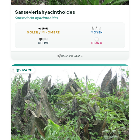
Sansevieria hyacinthoides
Sansevieria hyacinthoides
☀️
☀️
☀️
💧
💧
💧
SOLEIL / MI-OMBRE
MOYEN
❄️
❄️
❄️
GÉLIVE
BLANC
🍃
AGAVACEAE
🪴
VIVACE