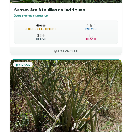
Sansevière à feuilles cylindriques
Sansevieria cylindrica
☀️
☀️
☀️
💧
💧
💧
SOLEIL / MI-OMBRE
MOYEN
❄️
❄️
❄️
GÉLIVE
BLANC
🍃
AGAVACEAE
🪴
VIVACE