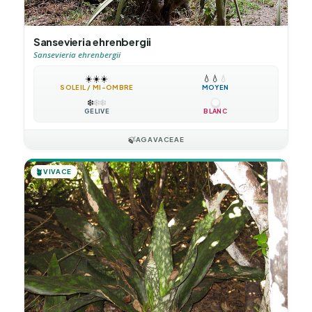
Sansevieria ehrenbergii
Sansevieria ehrenbergii
☀️
☀️
☀️
💧
💧
💧
SOLEIL / MI-OMBRE
MOYEN
❄️
❄️
❄️
GÉLIVE
BLANC
🍃
AGAVACEAE
🪴
VIVACE