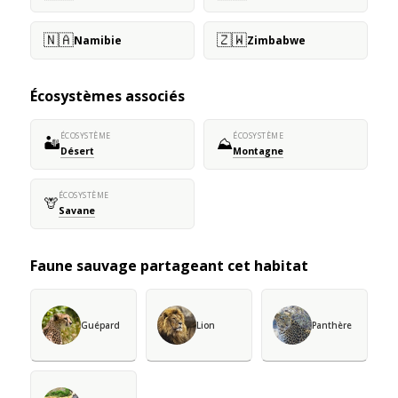
🇳🇦
🇿🇼
Namibie
Zimbabwe
Écosystèmes associés
ÉCOSYSTÈME
ÉCOSYSTÈME
🏜️
⛰️
Désert
Montagne
ÉCOSYSTÈME
🦒
Savane
Faune sauvage partageant cet habitat
Guépard
Lion
Panthère