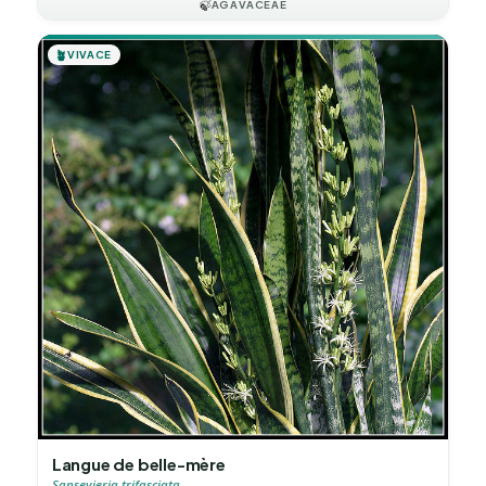
🍃
AGAVACEAE
🪴
VIVACE
Langue de belle-mère
Sansevieria trifasciata