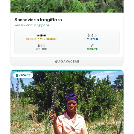
Sansevieria longiflora
Sansevieria longiflora
☀️
☀️
☀️
💧
💧
💧
SOLEIL / MI-OMBRE
MOYEN
❄️
❄️
❄️
📏
GÉLIVE
VIVACE
🍃
AGAVACEAE
🪴
VIVACE