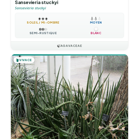
Sansevieria stuckyi
Sansevieria stuckyi
☀️
☀️
☀️
💧
💧
💧
SOLEIL / MI-OMBRE
MOYEN
❄️
❄️
❄️
SEMI-RUSTIQUE
BLANC
🍃
AGAVACEAE
🪴
VIVACE