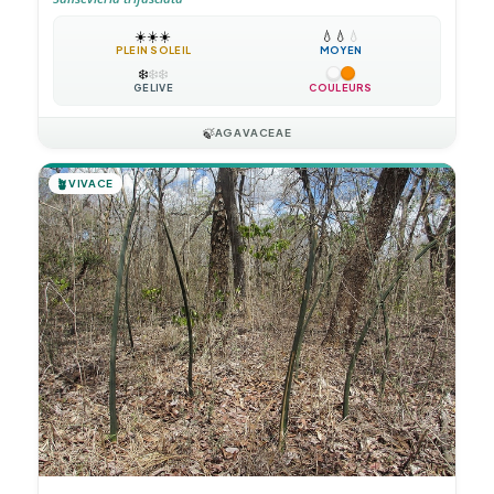
☀️
☀️
☀️
💧
💧
💧
PLEIN SOLEIL
MOYEN
❄️
❄️
❄️
GÉLIVE
COULEURS
🍃
AGAVACEAE
🪴
VIVACE