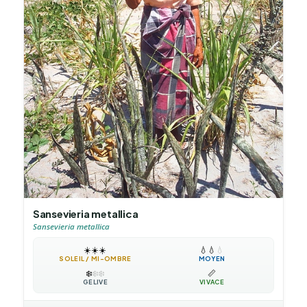
Sansevieria metallica
Sansevieria metallica
☀️
☀️
☀️
💧
💧
💧
SOLEIL / MI-OMBRE
MOYEN
❄️
❄️
❄️
📏
GÉLIVE
VIVACE