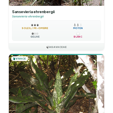
Sansevieria ehrenbergii
Sansevieria ehrenbergii
☀️
☀️
☀️
💧
💧
💧
SOLEIL / MI-OMBRE
MOYEN
❄️
❄️
❄️
GÉLIVE
BLANC
🍃
AGAVACEAE
🪴
VIVACE