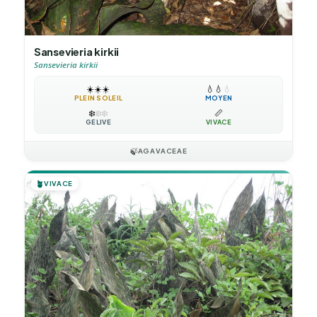
Sansevieria kirkii
Sansevieria kirkii
☀️
☀️
☀️
💧
💧
💧
PLEIN SOLEIL
MOYEN
❄️
❄️
❄️
📏
GÉLIVE
VIVACE
🍃
AGAVACEAE
🪴
VIVACE