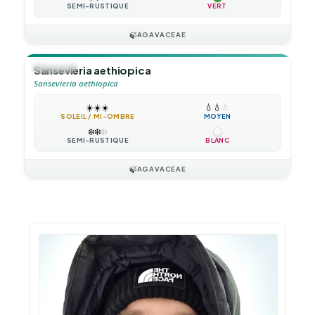
SEMI-RUSTIQUE
VERT
🍃
AGAVACEAE
🪴
VIVACE
Sansevieria aethiopica
Sansevieria aethiopica
☀️
☀️
☀️
💧
💧
💧
SOLEIL / MI-OMBRE
MOYEN
❄️
❄️
❄️
SEMI-RUSTIQUE
BLANC
🍃
AGAVACEAE