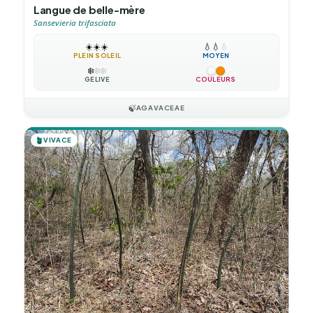
Langue de belle-mère
Sansevieria trifasciata
☀️
☀️
☀️
💧
💧
💧
PLEIN SOLEIL
MOYEN
❄️
❄️
❄️
GÉLIVE
COULEURS
🍃
AGAVACEAE
🪴
VIVACE