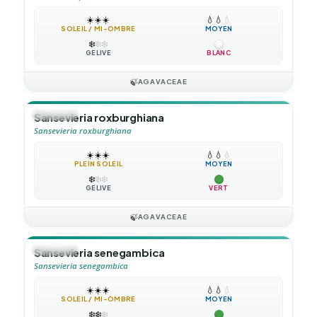
☀️
☀️
☀️
💧
💧
💧
SOLEIL / MI-OMBRE
MOYEN
❄️
❄️
❄️
GÉLIVE
BLANC
🍃
AGAVACEAE
🪴
VIVACE
Sansevieria roxburghiana
Sansevieria roxburghiana
☀️
☀️
☀️
💧
💧
💧
PLEIN SOLEIL
MOYEN
❄️
❄️
❄️
GÉLIVE
VERT
🍃
AGAVACEAE
🪴
VIVACE
Sansevieria senegambica
Sansevieria senegambica
☀️
☀️
☀️
💧
💧
💧
SOLEIL / MI-OMBRE
MOYEN
❄️
❄️
❄️