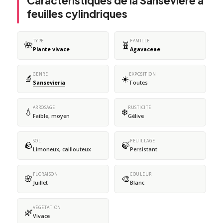
Caractéristiques de la Sansevière à
feuilles cylindriques
TYPE
FAMILLE
🌺
🧬
Plante vivace
Agavaceae
GENRE
EXPOSITION
🔬
☀️
Sansevieria
Toutes
ARROSAGE
RUSTICITÉ
💧
❄️
Faible, moyen
Gélive
SOL
FEUILLAGE
🪨
🍃
Limoneux, caillouteux
Persistant
FLORAISON
COULEUR
🌸
🎨
Juillet
Blanc
VÉGÉTATION
🌿
Vivace