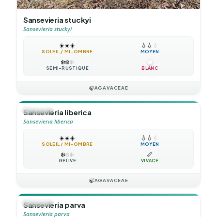
Sansevieria stuckyi
Sansevieria stuckyi
☀️
☀️
☀️
💧
💧
💧
SOLEIL / MI-OMBRE
MOYEN
❄️
❄️
❄️
SEMI-RUSTIQUE
BLANC
🍃
AGAVACEAE
🪴
VIVACE
Sansevieria liberica
Sansevieria liberica
☀️
☀️
☀️
💧
💧
💧
SOLEIL / MI-OMBRE
MOYEN
❄️
❄️
❄️
📏
GÉLIVE
VIVACE
🍃
AGAVACEAE
🪴
VIVACE
Sansevieria parva
Sansevieria parva