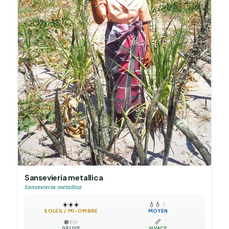
Sansevieria metallica
Sansevieria metallica
☀️
☀️
☀️
💧
💧
💧
SOLEIL / MI-OMBRE
MOYEN
❄️
❄️
❄️
📏
GÉLIVE
VIVACE