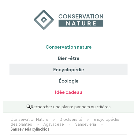
Conservation nature
Bien-être
Encyclopédie
Écologie
Idée cadeau
🔍
Rechercher une plante par nom ou critères
Conservation Nature
>
Biodiversité
>
Encyclopédie
des plantes
>
Agavaceae
>
Sansevieria
>
Sansevieria cylindrica