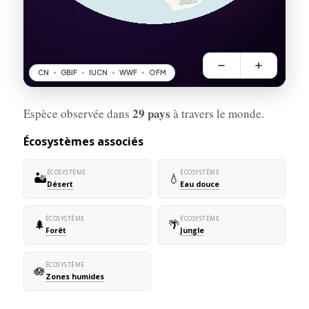
29 pays
Espèce observée dans
à travers le monde.
Écosystèmes associés
ÉCOSYSTÈME
ÉCOSYSTÈME
🏜️
💧
Désert
Eau douce
ÉCOSYSTÈME
ÉCOSYSTÈME
🌲
🌴
Forêt
Jungle
ÉCOSYSTÈME
🪷
Zones humides