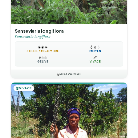
Sansevieria longiflora
Sansevieria longiflora
☀️
☀️
☀️
💧
💧
💧
SOLEIL / MI-OMBRE
MOYEN
❄️
❄️
❄️
📏
GÉLIVE
VIVACE
🍃
AGAVACEAE
🪴
VIVACE