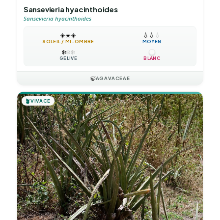
Sansevieria hyacinthoides
Sansevieria hyacinthoides
☀️
☀️
☀️
💧
💧
💧
SOLEIL / MI-OMBRE
MOYEN
❄️
❄️
❄️
GÉLIVE
BLANC
🍃
AGAVACEAE
🪴
VIVACE