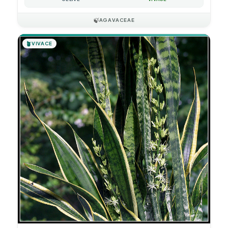
🍃
AGAVACEAE
🪴
VIVACE