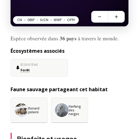
36 pays
Espèce observée dans
à travers le monde.
Écosystèmes associés
ÉCOSYSTÈME
🌲
Forêt
Faune sauvage partageant cet habitat
Harfang
Renard
des
polaire
neiges
Bienfaits et usages