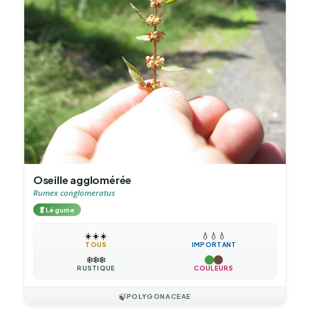
Oseille agglomérée
Rumex conglomeratus
🥬
Légume
☀️
☀️
☀️
💧
💧
💧
TOUS
IMPORTANT
❄️
❄️
❄️
RUSTIQUE
COULEURS
🍃
POLYGONACEAE