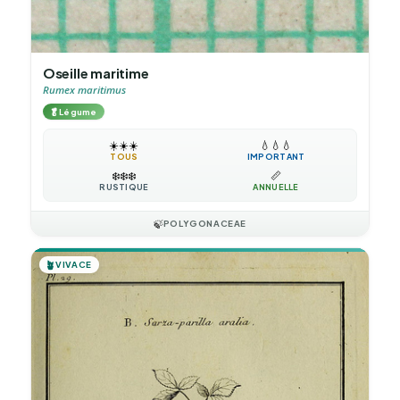
Oseille maritime
Rumex maritimus
🥬
Légume
☀️
☀️
☀️
💧
💧
💧
TOUS
IMPORTANT
❄️
❄️
❄️
📏
RUSTIQUE
ANNUELLE
🍃
POLYGONACEAE
🪴
VIVACE