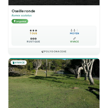
Oseille ronde
Rumex scutatus
🥬
Légume
☀️
☀️
☀️
💧
💧
💧
TOUS
MOYEN
❄️
❄️
❄️
📏
RUSTIQUE
VIVACE
🍃
POLYGONACEAE
🪴
VIVACE