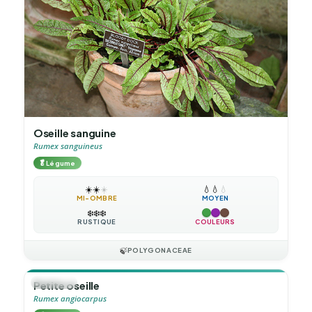
Oseille sanguine
Rumex sanguineus
🥬
Légume
☀️
☀️
☀️
💧
💧
💧
MI-OMBRE
MOYEN
❄️
❄️
❄️
RUSTIQUE
COULEURS
🍃
POLYGONACEAE
🪴
VIVACE
Petite oseille
Rumex angiocarpus