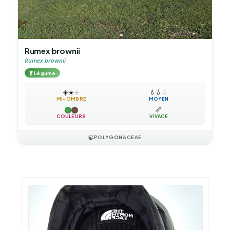
Rumex brownii
Rumex brownii
🥬
Légume
☀️
☀️
☀️
💧
💧
💧
MI-OMBRE
MOYEN
📏
COULEURS
VIVACE
🍃
POLYGONACEAE