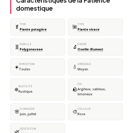
Caractéristiques de la Patience
domestique
TYPE
TYPE
🥬
🌺
Plante potagère
Plante vivace
FAMILLE
GENRE
🧬
🔬
Polygonaceae
Oseille (Rumex)
EXPOSITION
ARROSAGE
☀️
💧
Toutes
Moyen
SOL
RUSTICITÉ
❄️
🪨
Argileux, sableux,
Rustique
limoneux
FLORAISON
COULEUR
🌸
🎨
Juin, juillet
Rose
VÉGÉTATION
🌿