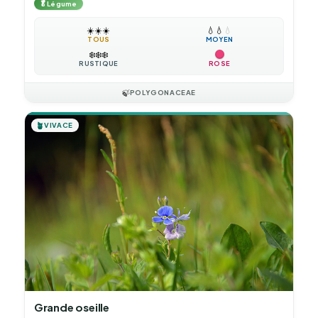
🥬
Légume
☀️
☀️
☀️
💧
💧
💧
TOUS
MOYEN
❄️
❄️
❄️
RUSTIQUE
ROSE
🍃
POLYGONACEAE
🪴
VIVACE
Grande oseille