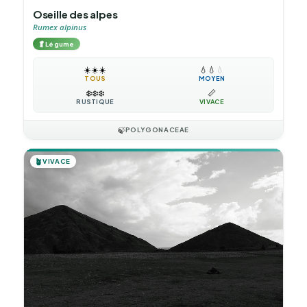
Oseille des alpes
Rumex alpinus
🥬
Légume
☀️
☀️
☀️
💧
💧
💧
TOUS
MOYEN
❄️
❄️
❄️
📏
RUSTIQUE
VIVACE
🍃
POLYGONACEAE
🪴
VIVACE