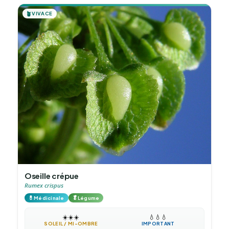
🪴
VIVACE
Oseille crépue
Rumex crispus
💊
🥬
Médicinale
Légume
☀️
☀️
☀️
💧
💧
💧
SOLEIL / MI-OMBRE
IMPORTANT