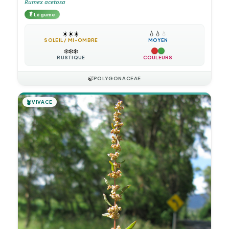
Rumex acetosa
🥬
Légume
☀️
☀️
☀️
💧
💧
💧
SOLEIL / MI-OMBRE
MOYEN
❄️
❄️
❄️
RUSTIQUE
COULEURS
🍃
POLYGONACEAE
🪴
VIVACE