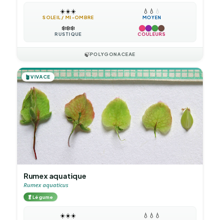
☀️
☀️
☀️
💧
💧
💧
SOLEIL / MI-OMBRE
MOYEN
❄️
❄️
❄️
RUSTIQUE
COULEURS
🍃
POLYGONACEAE
🪴
VIVACE
Rumex aquatique
Rumex aquaticus
🥬
Légume
☀️
☀️
☀️
💧
💧
💧