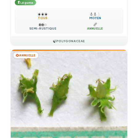
🥬
Légume
☀️
☀️
☀️
💧
💧
💧
TOUS
MOYEN
❄️
❄️
❄️
📏
SEMI-RUSTIQUE
ANNUELLE
🍃
POLYGONACEAE
🌻
ANNUELLE