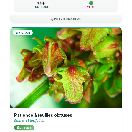
❄️
❄️
❄️
RUSTIQUE
VERT
🍃
POLYGONACEAE
🪴
VIVACE
Patience à feuilles obtuses
Rumex obtusifolius
🥬
Légume