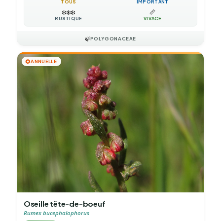
TOUS
IMPORTANT
❄️
❄️
❄️
📏
RUSTIQUE
VIVACE
🍃
POLYGONACEAE
🌻
ANNUELLE
Oseille tête-de-boeuf
Rumex bucephalophorus