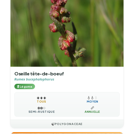
Oseille tête-de-boeuf
Rumex bucephalophorus
🥬
Légume
☀️
☀️
☀️
💧
💧
💧
TOUS
MOYEN
❄️
❄️
❄️
📏
SEMI-RUSTIQUE
ANNUELLE
🍃
POLYGONACEAE