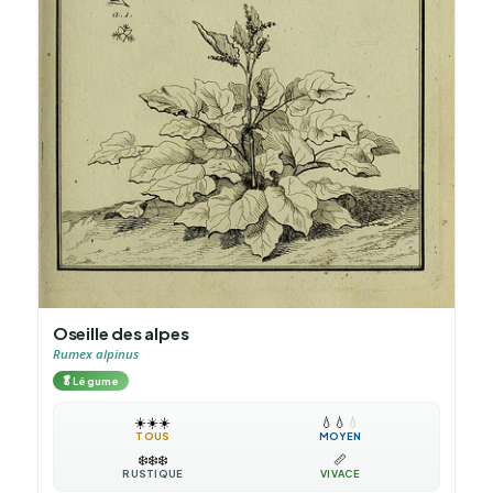
Oseille des alpes
Rumex alpinus
🥬
Légume
☀️
☀️
☀️
💧
💧
💧
TOUS
MOYEN
❄️
❄️
❄️
📏
RUSTIQUE
VIVACE