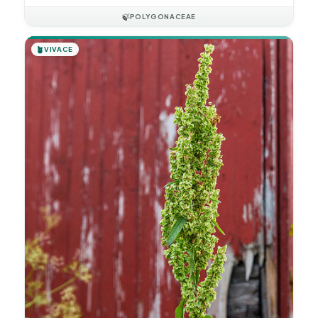
🍃
POLYGONACEAE
🪴
VIVACE