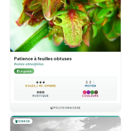
Patience à feuilles obtuses
Rumex obtusifolius
🥬
Légume
☀️
☀️
☀️
💧
💧
💧
SOLEIL / MI-OMBRE
MOYEN
❄️
❄️
❄️
RUSTIQUE
COULEURS
🍃
POLYGONACEAE
🪴
VIVACE