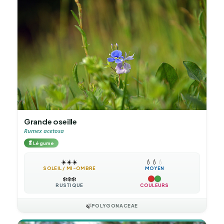
Grande oseille
Rumex acetosa
🥬
Légume
☀️
☀️
☀️
💧
💧
💧
SOLEIL / MI-OMBRE
MOYEN
❄️
❄️
❄️
RUSTIQUE
COULEURS
🍃
POLYGONACEAE