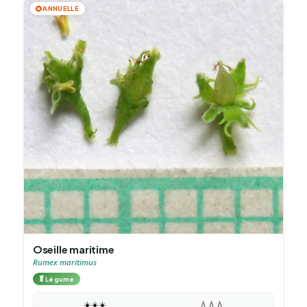
🌻
ANNUELLE
Oseille maritime
Rumex maritimus
🥬
Légume
☀️
☀️
☀️
💧
💧
💧