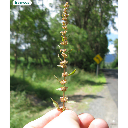
🪴
VIVACE