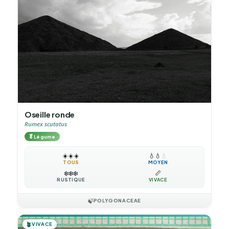
Oseille ronde
Rumex scutatus
🥬
Légume
☀️
☀️
☀️
💧
💧
💧
TOUS
MOYEN
❄️
❄️
❄️
📏
RUSTIQUE
VIVACE
🍃
POLYGONACEAE
🪴
VIVACE