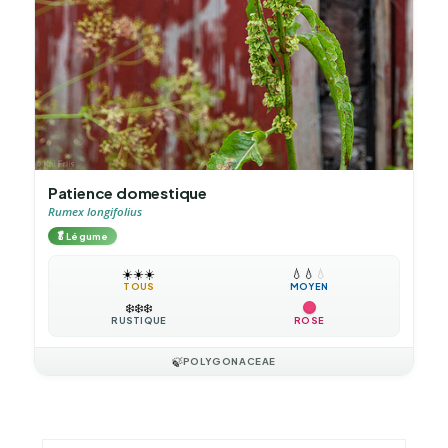
Patience domestique
Rumex longifolius
🥬
Légume
☀️
☀️
☀️
💧
💧
💧
TOUS
MOYEN
❄️
❄️
❄️
RUSTIQUE
ROSE
🍃
POLYGONACEAE