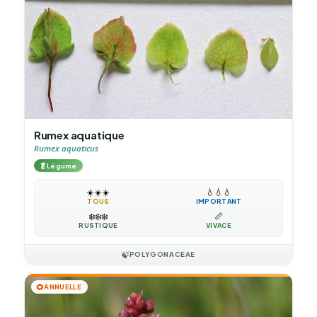
Rumex aquatique
Rumex aquaticus
🥬
Légume
☀️
☀️
☀️
💧
💧
💧
TOUS
IMPORTANT
❄️
❄️
❄️
📏
RUSTIQUE
VIVACE
🍃
POLYGONACEAE
🌻
ANNUELLE