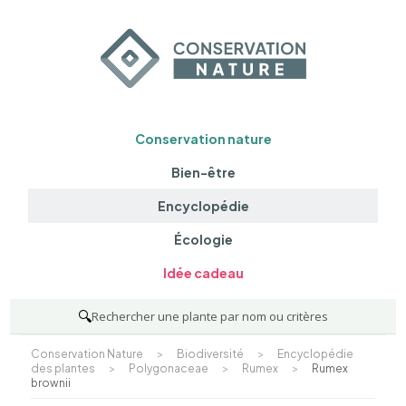
Conservation nature
Bien-être
Encyclopédie
Écologie
Idée cadeau
🔍
Rechercher une plante par nom ou critères
Conservation Nature
>
Biodiversité
>
Encyclopédie
des plantes
>
Polygonaceae
>
Rumex
>
Rumex
brownii