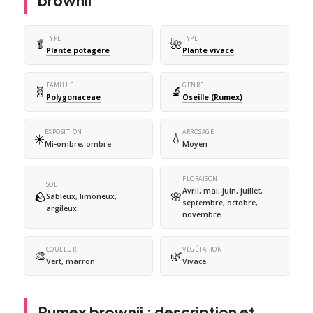
brownii
TYPE
TYPE
🥬
🌺
Plante potagère
Plante vivace
FAMILLE
GENRE
🧬
🔬
Polygonaceae
Oseille (Rumex)
EXPOSITION
ARROSAGE
☀️
💧
Mi-ombre, ombre
Moyen
FLORAISON
SOL
Avril, mai, juin, juillet,
🪨
🌸
Sableux, limoneux,
septembre, octobre,
argileux
novembre
COULEUR
VÉGÉTATION
🎨
🌿
Vert, marron
Vivace
Rumex brownii : description et