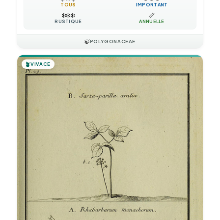
TOUS
IMPORTANT
❄️
❄️
❄️
📏
RUSTIQUE
ANNUELLE
🍃
POLYGONACEAE
🪴
VIVACE