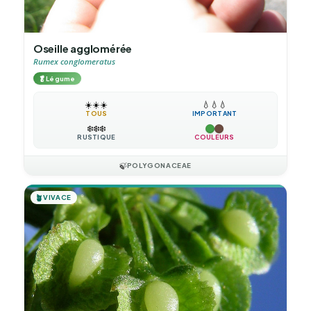
Oseille agglomérée
Rumex conglomeratus
🥬
Légume
☀️
☀️
☀️
💧
💧
💧
TOUS
IMPORTANT
❄️
❄️
❄️
RUSTIQUE
COULEURS
🍃
POLYGONACEAE
🪴
VIVACE