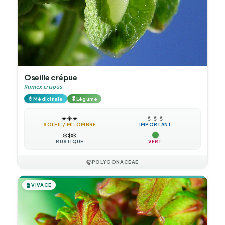
Oseille crépue
Rumex crispus
💊
🥬
Médicinale
Légume
☀️
☀️
☀️
💧
💧
💧
SOLEIL / MI-OMBRE
IMPORTANT
❄️
❄️
❄️
RUSTIQUE
VERT
🍃
POLYGONACEAE
🪴
VIVACE