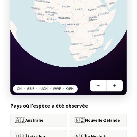
Pays où l'espèce a été observée
🇦🇺
🇳🇿
Australie
Nouvelle-Zélande
🇺🇸
🇳🇫
États-Unis
Île Norfolk