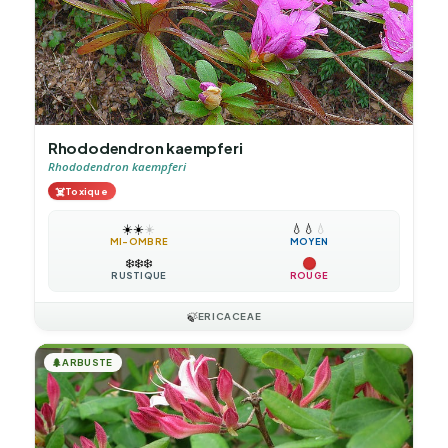
Rhododendron kaempferi
Rhododendron kaempferi
☠️
Toxique
☀️
☀️
☀️
💧
💧
💧
MI-OMBRE
MOYEN
❄️
❄️
❄️
RUSTIQUE
ROUGE
🍃
ERICACEAE
🌲
ARBUSTE