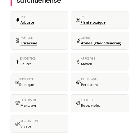
sutchuenense
TYPE
TYPE
🌲
☠️
Arbuste
Plante toxique
FAMILLE
GENRE
🧬
🔬
Ericaceae
Azalée (Rhododendron)
EXPOSITION
ARROSAGE
☀️
💧
Toutes
Moyen
RUSTICITÉ
FEUILLAGE
❄️
🍃
Rustique
Persistant
FLORAISON
COULEUR
🌸
🎨
Mars, avril
Rose, violet
VÉGÉTATION
🌿
Vivace