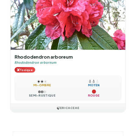
Rhododendron arboreum
Rhododendron arboreum
☠️
Toxique
☀️
☀️
☀️
💧
💧
💧
MI-OMBRE
MOYEN
❄️
❄️
❄️
SEMI-RUSTIQUE
ROUGE
🍃
ERICACEAE