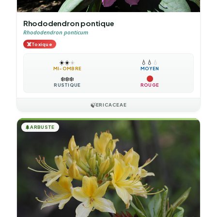
Rhododendron pontique
Rhododendron ponticum
☠️
Toxique
☀️
☀️
☀️
💧
💧
💧
MI-OMBRE
MOYEN
❄️
❄️
❄️
RUSTIQUE
ROUGE
🍃
ERICACEAE
🌲
ARBUSTE