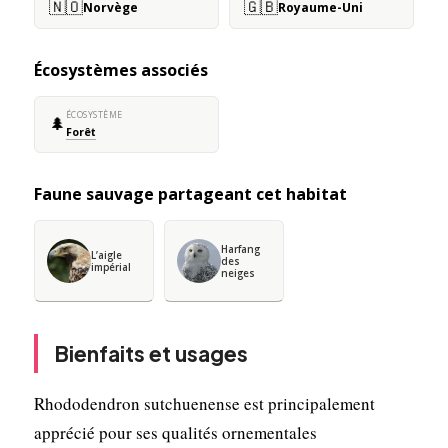
🇳🇴
🇬🇧
Norvège
Royaume-Uni
Écosystèmes associés
ÉCOSYSTÈME
🌲
Forêt
Faune sauvage partageant cet habitat
Harfang
L’aigle
des
impérial
neiges
Bienfaits et usages
Rhododendron sutchuenense est principalement
apprécié pour ses qualités ornementales