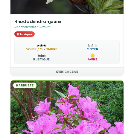
Rhododendron jaune
Rhododendron luteum
☠️
Toxique
☀️
☀️
☀️
💧
💧
💧
SOLEIL / MI-OMBRE
MOYEN
❄️
❄️
❄️
RUSTIQUE
JAUNE
🍃
ERICACEAE
🌲
ARBUSTE