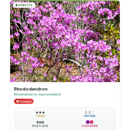
🌲
ARBUSTE
Rhododendron
Rhododendron mucronulatum
☠️
Toxique
☀️
☀️
☀️
💧
💧
💧
TOUS
MOYEN
❄️
❄️
❄️
RUSTIQUE
COULEURS