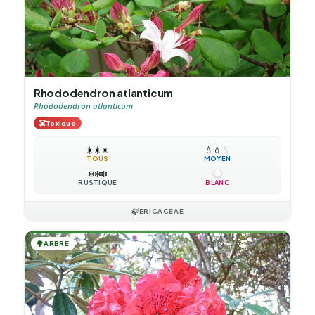
Rhododendron atlanticum
Rhododendron atlanticum
☠️
Toxique
☀️
☀️
☀️
💧
💧
💧
TOUS
MOYEN
❄️
❄️
❄️
RUSTIQUE
BLANC
🍃
ERICACEAE
🌳
ARBRE