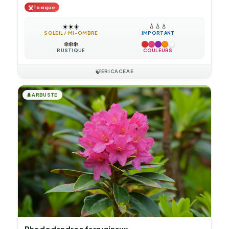
☠️
Toxique
☀️
☀️
☀️
💧
💧
💧
SOLEIL / MI-OMBRE
IMPORTANT
❄️
❄️
❄️
RUSTIQUE
COULEURS
🍃
ERICACEAE
🌲
ARBUSTE
Rhododendron ferrugineux