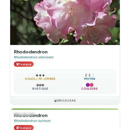
Rhododendron
Rhododendron smirnowii
☠️
Toxique
☀️
☀️
☀️
💧
💧
💧
SOLEIL / MI-OMBRE
MOYEN
❄️
❄️
❄️
RUSTIQUE
COULEURS
🍃
ERICACEAE
🌲
ARBUSTE
Rhododendron
Rhododendron aureum
☠️
Toxique