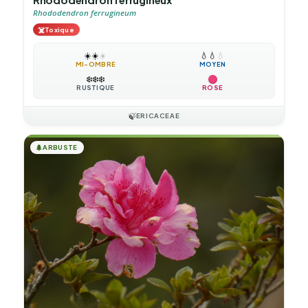
Rhododendron ferrugineum
☠️
Toxique
☀️
☀️
☀️
💧
💧
💧
MI-OMBRE
MOYEN
❄️
❄️
❄️
RUSTIQUE
ROSE
🍃
ERICACEAE
🌲
ARBUSTE