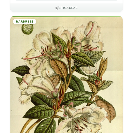
🍃
ERICACEAE
🌲
ARBUSTE