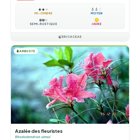
☀️
☀️
☀️
💧
💧
💧
MI-OMBRE
MOYEN
❄️
❄️
❄️
SEMI-RUSTIQUE
JAUNE
🍃
ERICACEAE
🌲
ARBUSTE
Azalée des fleuristes
Rhododendron simsii