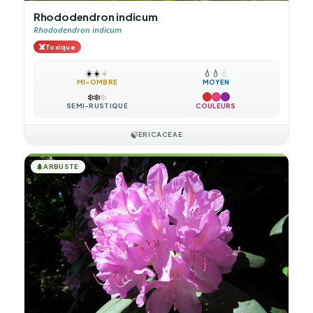
Rhododendron indicum
Rhododendron indicum
☠️
Toxique
☀️
☀️
☀️
💧
💧
💧
MI-OMBRE
MOYEN
❄️
❄️
❄️
SEMI-RUSTIQUE
COULEURS
🍃
ERICACEAE
🌲
ARBUSTE