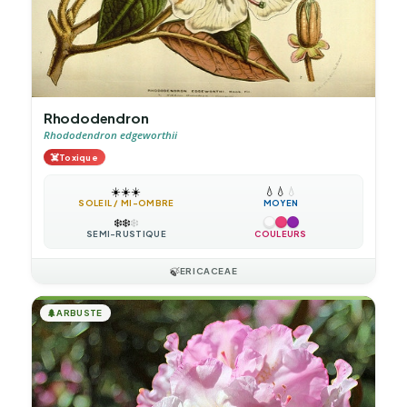
Rhododendron
Rhododendron edgeworthii
☠️
Toxique
☀️
☀️
☀️
💧
💧
💧
SOLEIL / MI-OMBRE
MOYEN
❄️
❄️
❄️
SEMI-RUSTIQUE
COULEURS
🍃
ERICACEAE
🌲
ARBUSTE