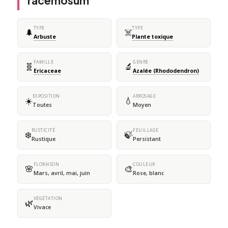
racemosum
TYPE
TYPE
🌲
☠️
Arbuste
Plante toxique
FAMILLE
GENRE
🧬
🔬
Ericaceae
Azalée (Rhododendron)
EXPOSITION
ARROSAGE
☀️
💧
Toutes
Moyen
RUSTICITÉ
FEUILLAGE
❄️
🍃
Rustique
Persistant
FLORAISON
COULEUR
🌸
🎨
Mars, avril, mai, juin
Rose, blanc
VÉGÉTATION
🌿
Vivace