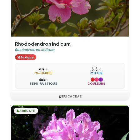
Rhododendron indicum
Rhododendron indicum
☠️
Toxique
☀️
☀️
☀️
💧
💧
💧
MI-OMBRE
MOYEN
❄️
❄️
❄️
SEMI-RUSTIQUE
COULEURS
🍃
ERICACEAE
🌲
ARBUSTE