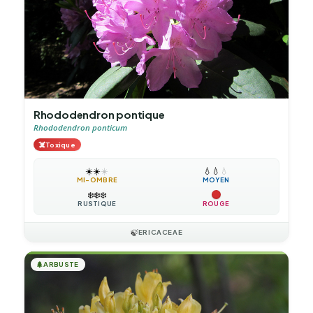
Rhododendron pontique
Rhododendron ponticum
☠️
Toxique
☀️
☀️
☀️
💧
💧
💧
MI-OMBRE
MOYEN
❄️
❄️
❄️
RUSTIQUE
ROUGE
🍃
ERICACEAE
🌲
ARBUSTE