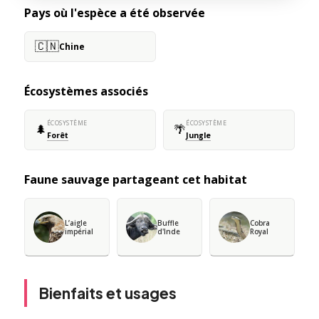
Pays où l'espèce a été observée
🇨🇳
Chine
Écosystèmes associés
ÉCOSYSTÈME
ÉCOSYSTÈME
🌲
🌴
Forêt
Jungle
Faune sauvage partageant cet habitat
L’aigle
Buffle
Cobra
impérial
d'Inde
Royal
Bienfaits et usages