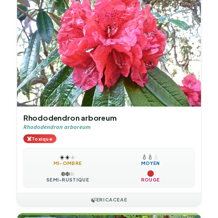
Rhododendron arboreum
Rhododendron arboreum
☠️
Toxique
☀️
☀️
☀️
💧
💧
💧
MI-OMBRE
MOYEN
❄️
❄️
❄️
SEMI-RUSTIQUE
ROUGE
🍃
ERICACEAE