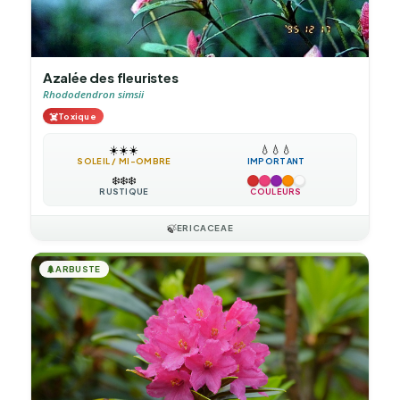
Azalée des fleuristes
Rhododendron simsii
☠️
Toxique
☀️
☀️
☀️
💧
💧
💧
SOLEIL / MI-OMBRE
IMPORTANT
❄️
❄️
❄️
RUSTIQUE
COULEURS
🍃
ERICACEAE
🌲
ARBUSTE