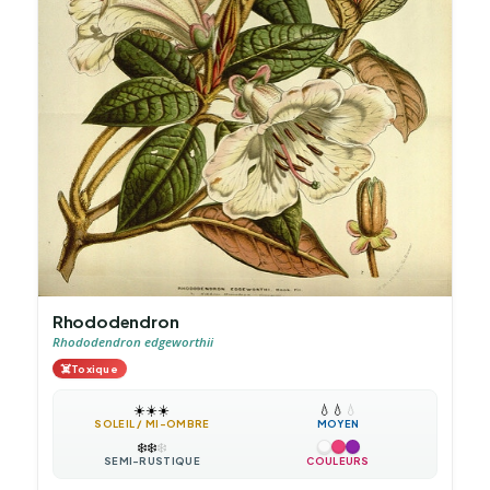
Rhododendron
Rhododendron edgeworthii
☠️
Toxique
☀️
☀️
☀️
💧
💧
💧
SOLEIL / MI-OMBRE
MOYEN
❄️
❄️
❄️
SEMI-RUSTIQUE
COULEURS