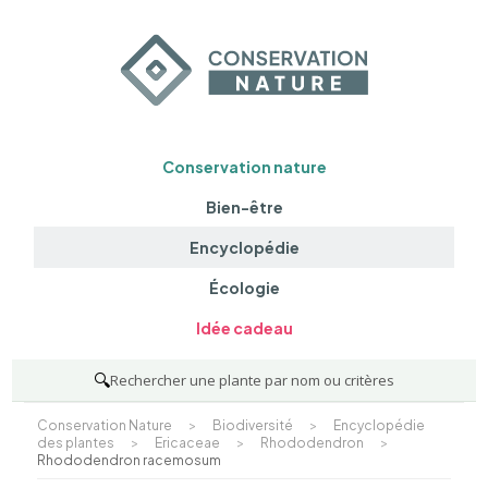
Conservation nature
Bien-être
Encyclopédie
Écologie
Idée cadeau
🔍
Rechercher une plante par nom ou critères
Conservation Nature
>
Biodiversité
>
Encyclopédie
des plantes
>
Ericaceae
>
Rhododendron
>
Rhododendron racemosum