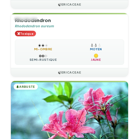
🍃
ERICACEAE
🌲
ARBUSTE
Rhododendron
Rhododendron aureum
☠️
Toxique
☀️
☀️
☀️
💧
💧
💧
MI-OMBRE
MOYEN
❄️
❄️
❄️
SEMI-RUSTIQUE
JAUNE
🍃
ERICACEAE
🌲
ARBUSTE