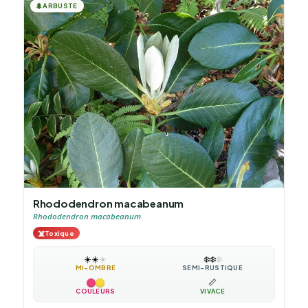
🌲
ARBUSTE
Rhododendron macabeanum
Rhododendron macabeanum
☠️
Toxique
☀️
☀️
☀️
❄️
❄️
❄️
MI-OMBRE
SEMI-RUSTIQUE
📏
COULEURS
VIVACE