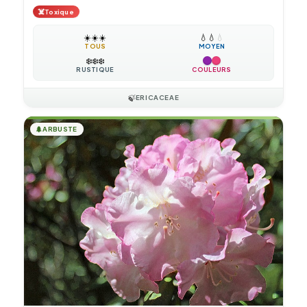
☠️
Toxique
☀️
☀️
☀️
💧
💧
💧
TOUS
MOYEN
❄️
❄️
❄️
RUSTIQUE
COULEURS
🍃
ERICACEAE
🌲
ARBUSTE