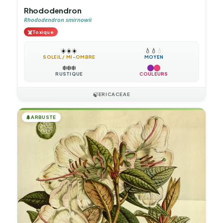
Rhododendron
Rhododendron smirnowii
☠️
Toxique
☀️
☀️
☀️
💧
💧
💧
SOLEIL / MI-OMBRE
MOYEN
❄️
❄️
❄️
RUSTIQUE
COULEURS
🍃
ERICACEAE
🌲
ARBUSTE