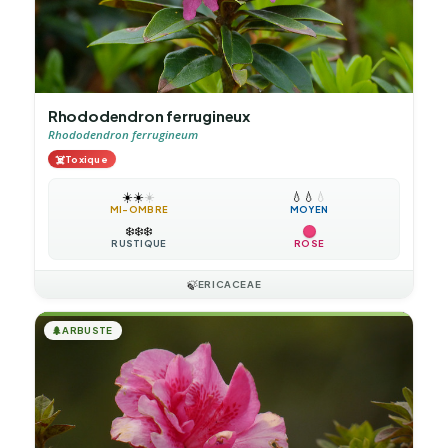
Rhododendron ferrugineux
Rhododendron ferrugineum
☠️
Toxique
☀️
☀️
☀️
💧
💧
💧
MI-OMBRE
MOYEN
❄️
❄️
❄️
RUSTIQUE
ROSE
🍃
ERICACEAE
🌲
ARBUSTE