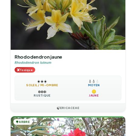
Rhododendron jaune
Rhododendron luteum
☠️
Toxique
☀️
☀️
☀️
💧
💧
💧
SOLEIL / MI-OMBRE
MOYEN
❄️
❄️
❄️
RUSTIQUE
JAUNE
🍃
ERICACEAE
🌳
ARBRE