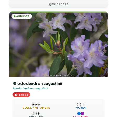
🍃
ERICACEAE
🌲
ARBUSTE
Rhododendron augustinii
Rhododendron augustinii
☠️
Toxique
☀️
☀️
☀️
💧
💧
💧
SOLEIL / MI-OMBRE
MOYEN
❄️
❄️
❄️
RUSTIQUE
COULEURS