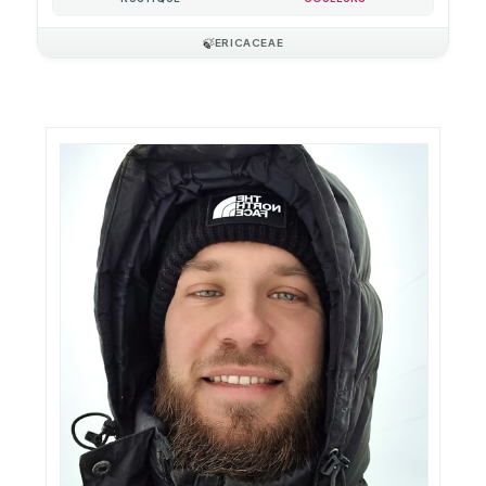
🍃
ERICACEAE