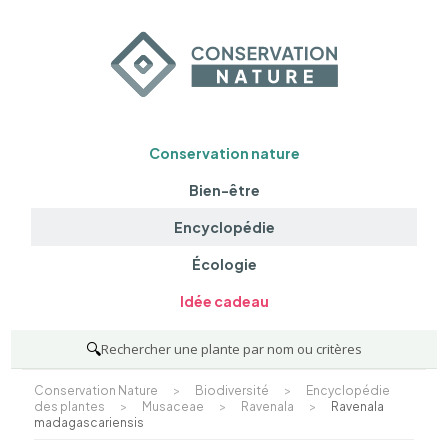
Conservation nature
Bien-être
Encyclopédie
Écologie
Idée cadeau
🔍
Rechercher une plante par nom ou critères
Conservation Nature
>
Biodiversité
>
Encyclopédie
des plantes
>
Musaceae
>
Ravenala
>
Ravenala
madagascariensis