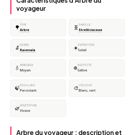
Caractéristiques d'Arbre du
voyageur
TYPE
FAMILLE
🌳
🧬
Arbre
Strelitziaceae
GENRE
EXPOSITION
🔬
☀️
Ravenala
Soleil
ARROSAGE
RUSTICITÉ
💧
❄️
Moyen
Gélive
FEUILLAGE
COULEUR
🍃
🎨
Persistant
Blanc, vert
VÉGÉTATION
🌿
Vivace
Arbre du voyageur : description et