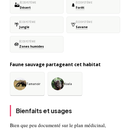
ÉCOSYSTÈME
ÉCOSYSTÈME
🏜️
🌲
Désert
Forêt
ÉCOSYSTÈME
ÉCOSYSTÈME
🌴
🦒
Jungle
Savane
ÉCOSYSTÈME
🪷
Zones humides
Faune sauvage partageant cet habitat
Tamanoir
Koala
Bienfaits et usages
Bien que peu documenté sur le plan médicinal,