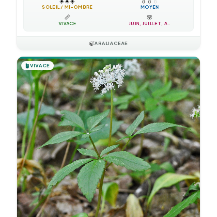
☀️
☀️
☀️
💧
💧
💧
SOLEIL / MI-OMBRE
MOYEN
📏
🌸
VIVACE
JUIN, JUILLET, A…
🍃
ARALIACEAE
🪴
VIVACE