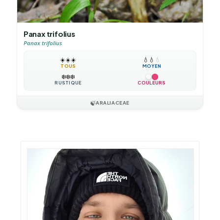
Panax trifolius
Panax trifolius
☀️
☀️
☀️
💧
💧
💧
TOUS
MOYEN
❄️
❄️
❄️
RUSTIQUE
COULEURS
🍃
ARALIACEAE