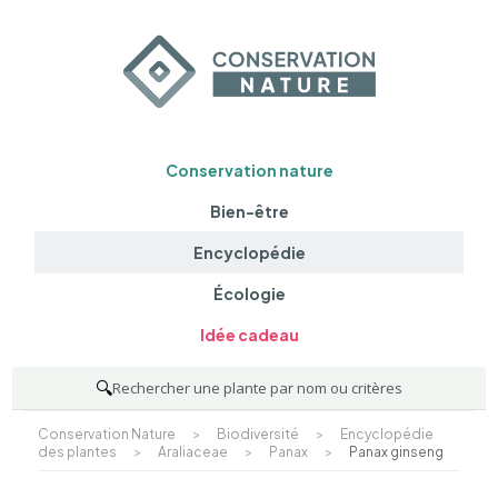
Conservation nature
Bien-être
Encyclopédie
Écologie
Idée cadeau
🔍
Rechercher une plante par nom ou critères
Conservation Nature
>
Biodiversité
>
Encyclopédie
des plantes
>
Araliaceae
>
Panax
>
Panax ginseng