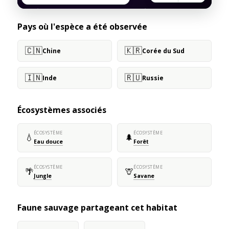
Pays où l'espèce a été observée
🇨🇳
🇰🇷
Chine
Corée du Sud
🇮🇳
🇷🇺
Inde
Russie
Écosystèmes associés
ÉCOSYSTÈME
ÉCOSYSTÈME
💧
🌲
Eau douce
Forêt
ÉCOSYSTÈME
ÉCOSYSTÈME
🌴
🦒
Jungle
Savane
Faune sauvage partageant cet habitat