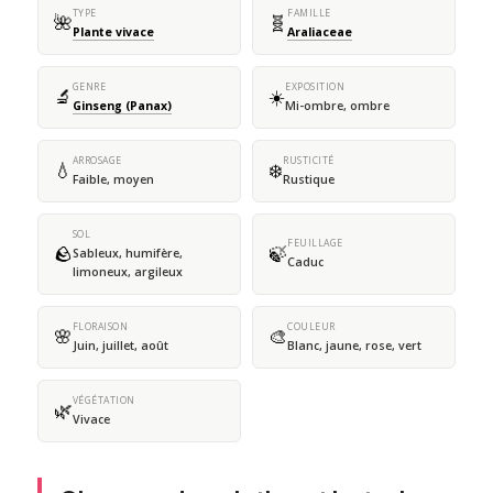
TYPE
FAMILLE
🌺
🧬
Plante vivace
Araliaceae
GENRE
EXPOSITION
🔬
☀️
Ginseng (Panax)
Mi-ombre, ombre
ARROSAGE
RUSTICITÉ
💧
❄️
Faible, moyen
Rustique
SOL
FEUILLAGE
🪨
🍃
Sableux, humifère,
Caduc
limoneux, argileux
FLORAISON
COULEUR
🌸
🎨
Juin, juillet, août
Blanc, jaune, rose, vert
VÉGÉTATION
🌿
Vivace