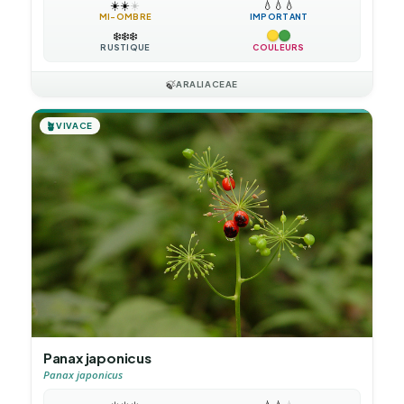
☀️
☀️
☀️
💧
💧
💧
MI-OMBRE
IMPORTANT
❄️
❄️
❄️
RUSTIQUE
COULEURS
🍃
ARALIACEAE
🪴
VIVACE
Panax japonicus
Panax japonicus