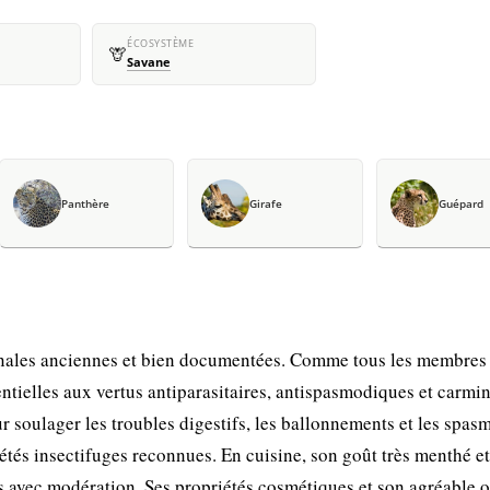
ÉCOSYSTÈME
🦒
Savane
Panthère
Girafe
Guépard
nales anciennes et bien documentées. Comme tous les membres 
entielles aux vertus antiparasitaires, antispasmodiques et carmin
ur soulager les troubles digestifs, les ballonnements et les spas
iétés insectifuges reconnues. En cuisine, son goût très menthé e
alés avec modération. Ses propriétés cosmétiques et son agréable 