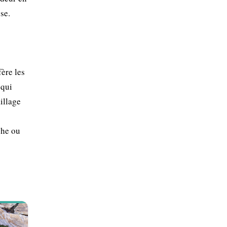
se.
ère les
 qui
illage
che ou