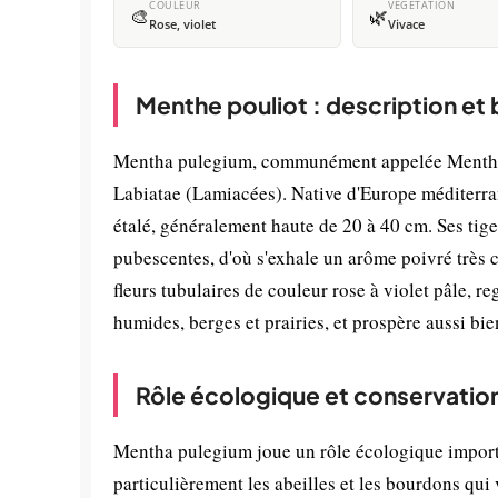
COULEUR
VÉGÉTATION
🎨
🌿
Rose, violet
Vivace
Menthe pouliot : description et
Mentha pulegium, communément appelée Menthe po
Labiatae (Lamiacées). Native d'Europe méditerran
étalé, généralement haute de 20 à 40 cm. Ses tiges
pubescentes, d'où s'exhale un arôme poivré très ca
fleurs tubulaires de couleur rose à violet pâle, 
humides, berges et prairies, et prospère aussi bie
Rôle écologique et conservatio
Mentha pulegium joue un rôle écologique importa
particulièrement les abeilles et les bourdons qui 