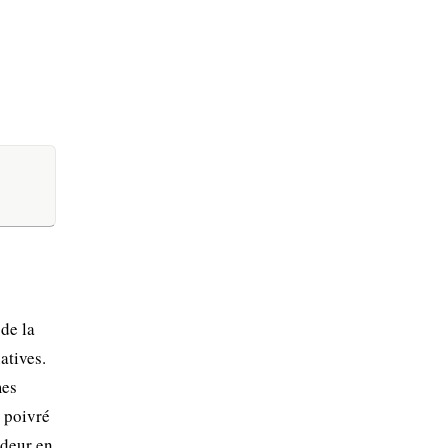
de la
atives.
mes
t poivré
odeur en