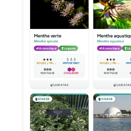
Menthe verte
Menthe aquatiq
Mentha spicata
Mentha aquatica
🌱
🥬
🌱
🥬
Aromatique
Légume
Aromatique
L
☀️
☀️
☀️
💧
💧
💧
☀️
☀️
☀️

SOLEIL / MI-OMBRE
IMPORTANT
SOLEIL / MI-OMBRE
IM
❄️
❄️
❄️
❄️
❄️
❄️
RUSTIQUE
COULEURS
RUSTIQUE
🍃
LABIATAE
🍃
LABIATA
🪴
VIVACE
🪴
VIVACE