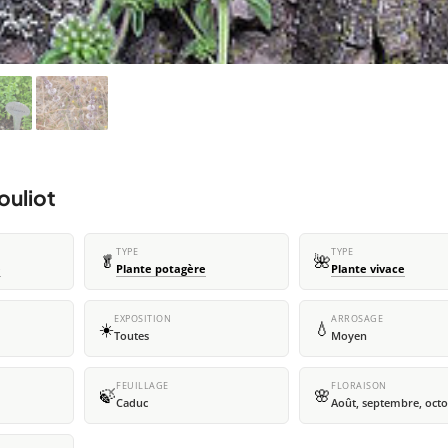
ouliot
TYPE
TYPE
🥬
🌺
e
Plante potagère
Plante vivace
EXPOSITION
ARROSAGE
☀️
💧
Toutes
Moyen
FEUILLAGE
FLORAISON
🍃
🌸
Caduc
Août, septembre, oct