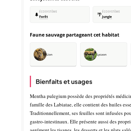
ÉCOSYSTÈME
ÉCOSYSTÈME
🌲
🌴
Forêt
Jungle
Faune sauvage partageant cet habitat
Lion
Lycaon
Bienfaits et usages
Mentha pulegium possède des propriétés médici
famille des Labiatae, elle contient des huiles ess
Traditionnellement, ses feuilles sont infusées po
gastro-intestinaux. Elle présente aussi des propr
agrément les tisanes, les desserts et les plats s