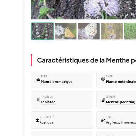
Caractéristiques de la Menthe p
TYPE
TYPE
🫖
💚
Plante aromatique
Plante médicinal
FAMILLE
GENRE
🧬
🔬
Labiatae
Menthe (Mentha)
RUSTICITÉ
SOL
❄️
🪨
Rustique
Argileux, limoneux