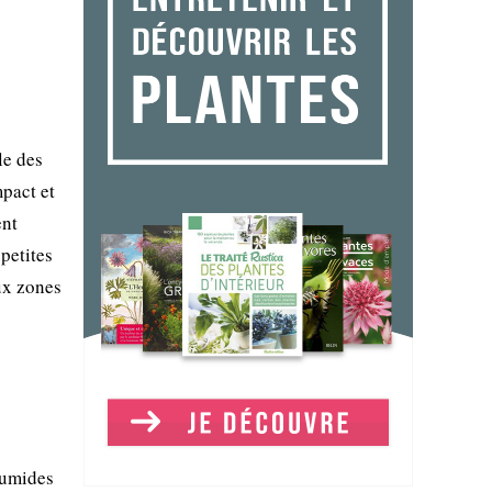
le des
mpact et
ent
petites
ux zones
 humides