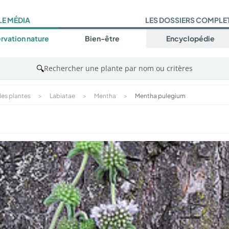
LE MÉDIA
LES DOSSIERS COMPLE
rvation nature
Bien-être
Encyclopédie
🔍
Rechercher une plante par nom ou critères
es plantes
>
Labiatae
>
Mentha
>
Mentha pulegium