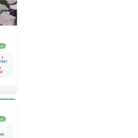
me

💧
TANT
SE
me

💧
EN