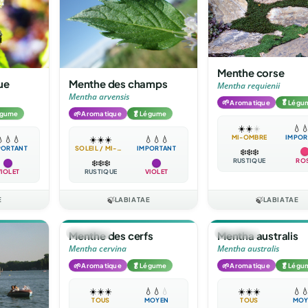
Menthe corse
ue
Menthe des champs
Mentha requienii
Mentha arvensis
🌱
🥬
Aromatique
Légu
🌱
🥬
égume
Aromatique
Légume
☀️
☀️
☀️
💧

MI-OMBRE
IMPOR

💧
💧
☀️
☀️
☀️
💧
💧
💧
PORTANT
SOLEIL / MI-OMBRE
IMPORTANT
❄️
❄️
❄️
RUSTIQUE
RO
❄️
❄️
❄️
VIOLET
RUSTIQUE
VIOLET
E
🍃
LABIATAE
🍃
LABIATAE
🪴
VIVACE
🪴
VIVACE
Menthe des cerfs
Mentha australis
Mentha cervina
Mentha australis
🌱
🥬
🌱
🥬
Aromatique
Légume
Aromatique
Légu
☀️
☀️
☀️
💧
💧
💧
☀️
☀️
☀️
💧

TOUS
MOYEN
TOUS
MOY