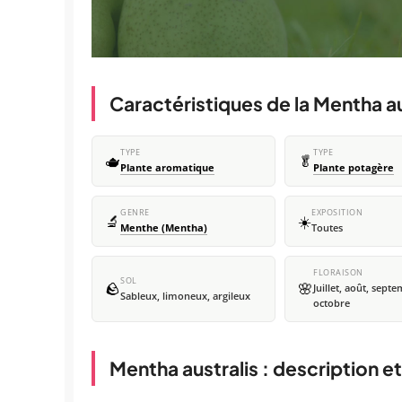
Caractéristiques de la Mentha au
TYPE
TYPE
🫖
🥬
Plante aromatique
Plante potagère
GENRE
EXPOSITION
🔬
☀️
Menthe (Mentha)
Toutes
FLORAISON
SOL
🪨
🌸
Juillet, août, sept
Sableux, limoneux, argileux
octobre
Mentha australis : description e