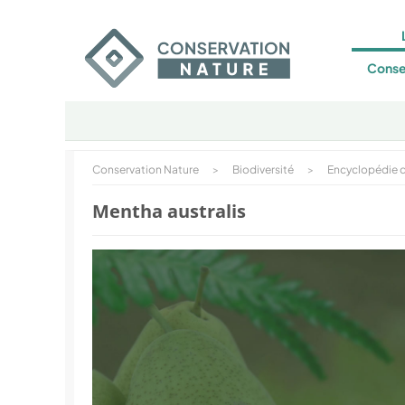
Conse
Conservation Nature
>
Biodiversité
>
Encyclopédie d
Mentha australis