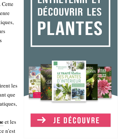
. Cette
genre
tiques,
urs
s
irent les
tant que
atiques,
ue
et les
e n'est