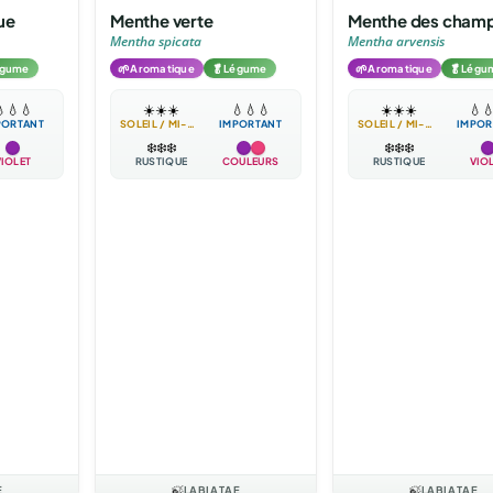
ue
Menthe verte
Menthe des cham
Mentha spicata
Mentha arvensis
🌱
🥬
🌱
🥬
égume
Aromatique
Légume
Aromatique
Légu

💧
💧
☀️
☀️
☀️
💧
💧
💧
☀️
☀️
☀️
💧

PORTANT
SOLEIL / MI-OMBRE
IMPORTANT
SOLEIL / MI-OMBRE
IMPOR
❄️
❄️
❄️
❄️
❄️
❄️
VIOLET
RUSTIQUE
COULEURS
RUSTIQUE
VIO
E
🍃
LABIATAE
🍃
LABIATAE