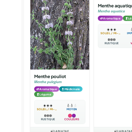
Menthe aquatiq
Mentha aquatica
🌱
🥬
Aromatique
L
☀️
☀️
☀️

SOLEIL / MI-OMBRE
IM
❄️
❄️
❄️
RUSTIQUE
Menthe pouliot
Mentha pulegium
🌱
💊
Aromatique
Médicinale
🥬
Légume
☀️
☀️
☀️
💧
💧
💧
SOLEIL / MI-OMBRE
MOYEN
❄️
❄️
❄️
RUSTIQUE
COULEURS
🍃
LABIATAE
🍃
LABIATA