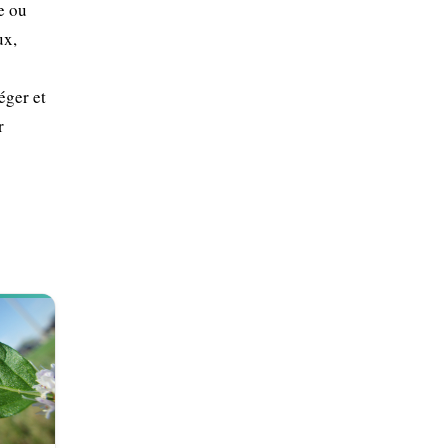
e ou
ux,
éger et
r