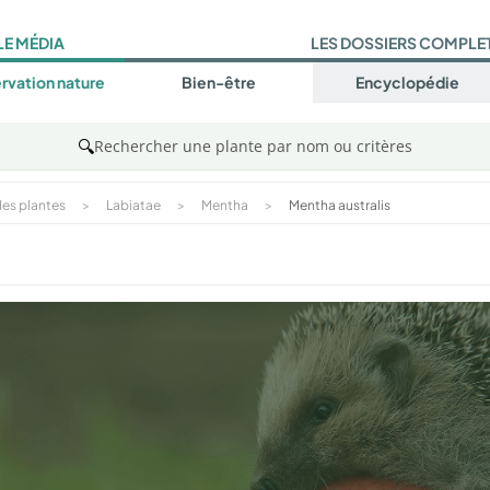
LE MÉDIA
LES DOSSIERS COMPLE
rvation nature
Bien-être
Encyclopédie
🔍
Rechercher une plante par nom ou critères
es plantes
>
Labiatae
>
Mentha
>
Mentha australis