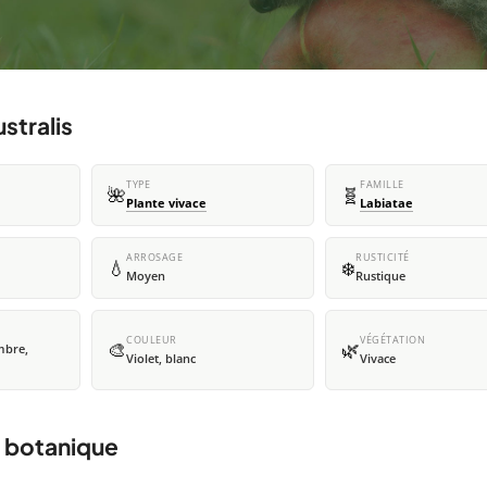
stralis
TYPE
FAMILLE
🌺
🧬
Plante vivace
Labiatae
ARROSAGE
RUSTICITÉ
💧
❄️
Moyen
Rustique
COULEUR
VÉGÉTATION
🎨
🌿
embre,
Violet, blanc
Vivace
t botanique