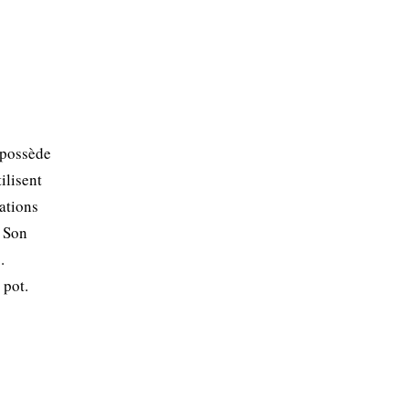
 possède
ilisent
cations
. Son
.
 pot.