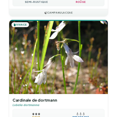
SEMI-RUSTIQUE
ROUGE
🍃
CAMPANULACEAE
🪴
VIVACE
Cardinale de dortmann
Lobelia dortmanna
☀️
☀️
☀️
💧
💧
💧