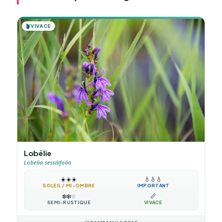
🪴
VIVACE
Lobélie
Lobelia sessilifolia
☀️
☀️
☀️
💧
💧
💧
SOLEIL / MI-OMBRE
IMPORTANT
❄️
❄️
❄️
📏
SEMI-RUSTIQUE
VIVACE