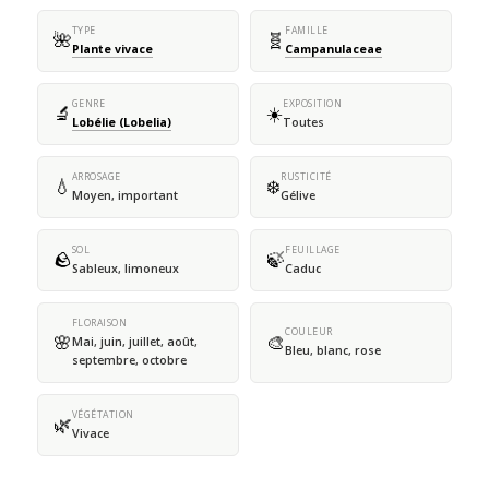
TYPE
FAMILLE
🌺
🧬
Plante vivace
Campanulaceae
GENRE
EXPOSITION
🔬
☀️
Lobélie (Lobelia)
Toutes
ARROSAGE
RUSTICITÉ
💧
❄️
Moyen, important
Gélive
SOL
FEUILLAGE
🪨
🍃
Sableux, limoneux
Caduc
FLORAISON
COULEUR
🌸
🎨
Mai, juin, juillet, août,
Bleu, blanc, rose
septembre, octobre
VÉGÉTATION
🌿
Vivace