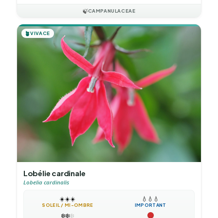
🍃
CAMPANULACEAE
🪴
VIVACE
Lobélie cardinale
Lobelia cardinalis
☀️
☀️
☀️
💧
💧
💧
SOLEIL / MI-OMBRE
IMPORTANT
❄️
❄️
❄️