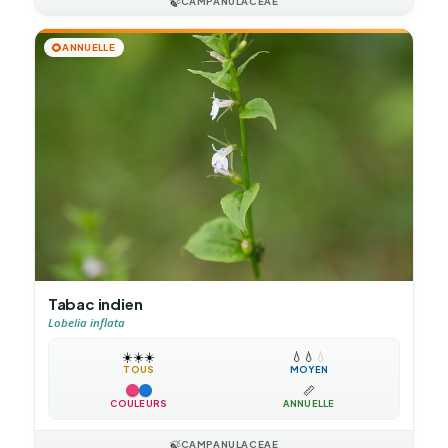
🍃
CAMPANULACEAE
🌻
ANNUELLE
Tabac indien
Lobelia inflata
☀️
☀️
☀️
💧
💧
💧
TOUS
MOYEN
📏
COULEURS
ANNUELLE
🍃
CAMPANULACEAE