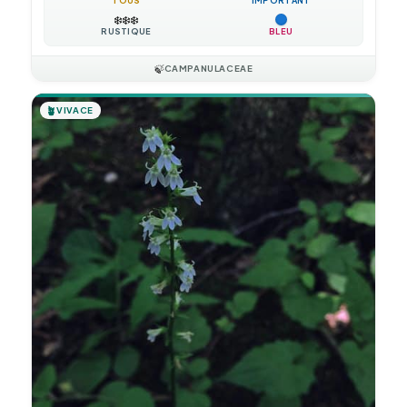
TOUS
IMPORTANT
❄️
❄️
❄️
RUSTIQUE
BLEU
🍃
CAMPANULACEAE
🪴
VIVACE