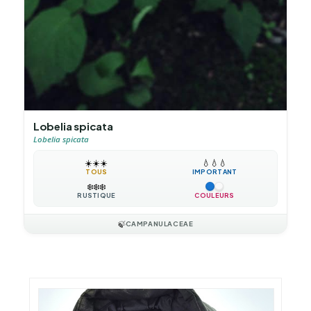
Lobelia spicata
Lobelia spicata
☀️
☀️
☀️
💧
💧
💧
TOUS
IMPORTANT
❄️
❄️
❄️
RUSTIQUE
COULEURS
🍃
CAMPANULACEAE