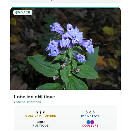
🪴
VIVACE
Lobélie siphilitique
Lobelia siphilitica
☀️
☀️
☀️
💧
💧
💧
SOLEIL / MI-OMBRE
IMPORTANT
❄️
❄️
❄️
RUSTIQUE
COULEURS