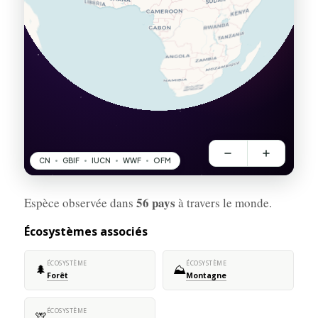
56 pays
Espèce observée dans
à travers le monde.
Écosystèmes associés
ÉCOSYSTÈME
ÉCOSYSTÈME
🌲
⛰️
Forêt
Montagne
ÉCOSYSTÈME
🦒