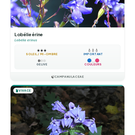
Lobélie érine
Lobelia erinus
☀️
☀️
☀️
💧
💧
💧
SOLEIL / MI-OMBRE
IMPORTANT
❄️
❄️
❄️
GÉLIVE
COULEURS
🍃
CAMPANULACEAE
🪴
VIVACE