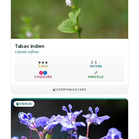
Tabac indien
Lobelia inflata
☀️
☀️
☀️
💧
💧
💧
TOUS
MOYEN
📏
COULEURS
ANNUELLE
🍃
CAMPANULACEAE
🪴
VIVACE