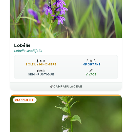
Lobélie
Lobelia sessilifolia
☀️
☀️
☀️
💧
💧
💧
SOLEIL / MI-OMBRE
IMPORTANT
❄️
❄️
❄️
📏
SEMI-RUSTIQUE
VIVACE
🍃
CAMPANULACEAE
🌻
ANNUELLE