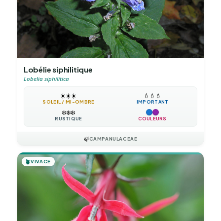
Lobélie siphilitique
Lobelia siphilitica
☀️
☀️
☀️
💧
💧
💧
SOLEIL / MI-OMBRE
IMPORTANT
❄️
❄️
❄️
RUSTIQUE
COULEURS
🍃
CAMPANULACEAE
🪴
VIVACE