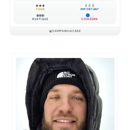
☀️
☀️
☀️
💧
💧
💧
TOUS
IMPORTANT
❄️
❄️
❄️
RUSTIQUE
COULEURS
🍃
CAMPANULACEAE