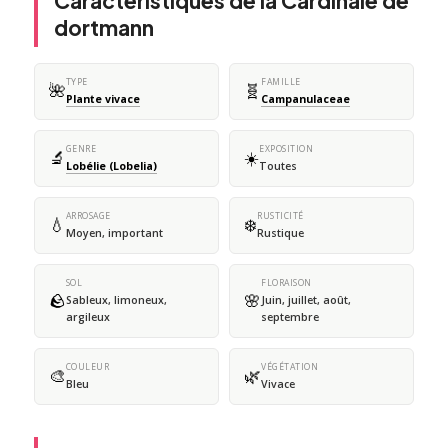
Caractéristiques de la Cardinale de
dortmann
TYPE
FAMILLE
🌺
🧬
Plante vivace
Campanulaceae
GENRE
EXPOSITION
🔬
☀️
Lobélie (Lobelia)
Toutes
ARROSAGE
RUSTICITÉ
💧
❄️
Moyen, important
Rustique
SOL
FLORAISON
🪨
🌸
Sableux, limoneux,
Juin, juillet, août,
argileux
septembre
COULEUR
VÉGÉTATION
🎨
🌿
Bleu
Vivace