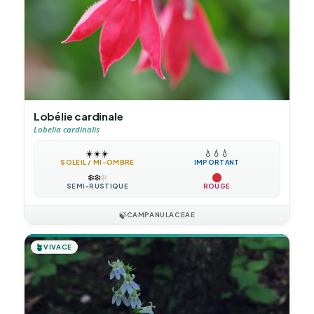
Lobélie cardinale
Lobelia cardinalis
☀️
☀️
☀️
💧
💧
💧
SOLEIL / MI-OMBRE
IMPORTANT
❄️
❄️
❄️
SEMI-RUSTIQUE
ROUGE
🍃
CAMPANULACEAE
🪴
VIVACE