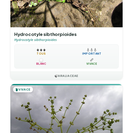
Hydrocotyle sibthorpioides
Hydrocotyle sibthorpioides
☀️
☀️
☀️
💧
💧
💧
TOUS
IMPORTANT
📏
BLANC
VIVACE
🍃
ARALIACEAE
🪴
VIVACE