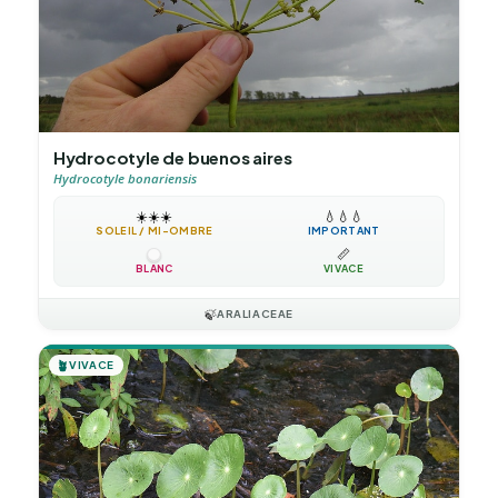
Hydrocotyle de buenos aires
Hydrocotyle bonariensis
☀️
☀️
☀️
💧
💧
💧
SOLEIL / MI-OMBRE
IMPORTANT
📏
BLANC
VIVACE
🍃
ARALIACEAE
🪴
VIVACE