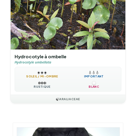
Hydrocotyle à ombelle
Hydrocotyle umbellata
☀️
☀️
☀️
💧
💧
💧
SOLEIL / MI-OMBRE
IMPORTANT
❄️
❄️
❄️
RUSTIQUE
BLANC
🍃
ARALIACEAE