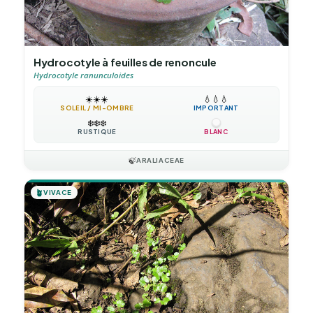
Hydrocotyle à feuilles de renoncule
Hydrocotyle ranunculoides
☀️
☀️
☀️
💧
💧
💧
SOLEIL / MI-OMBRE
IMPORTANT
❄️
❄️
❄️
RUSTIQUE
BLANC
🍃
ARALIACEAE
🪴
VIVACE