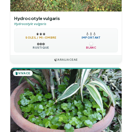
Hydrocotyle vulgaris
Hydrocotyle vulgaris
☀️
☀️
☀️
💧
💧
💧
SOLEIL / MI-OMBRE
IMPORTANT
❄️
❄️
❄️
RUSTIQUE
BLANC
🍃
ARALIACEAE
🪴
VIVACE