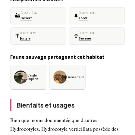
ÉCOSYSTÈME
ÉCOSYSTÈME
🏜️
🌲
Désert
Forêt
ÉCOSYSTÈME
ÉCOSYSTÈME
🌴
🦒
Jungle
Savane
Faune sauvage partageant cet habitat
L’aigle
Dromadaire
impérial
Bienfaits et usages
Bien que moins documentée que d'autres
Hydrocotyles, Hydrocotyle verticillata possède des