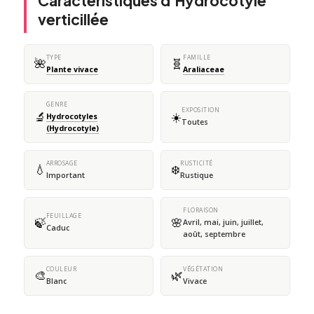
Caractéristiques d'Hydrocotyle
verticillée
TYPE
FAMILLE
🌺
🧬
Plante vivace
Araliaceae
GENRE
EXPOSITION
🔬
☀️
Hydrocotyles
Toutes
(Hydrocotyle)
ARROSAGE
RUSTICITÉ
💧
❄️
Important
Rustique
FLORAISON
FEUILLAGE
🍃
🌸
Avril, mai, juin, juillet,
Caduc
août, septembre
COULEUR
VÉGÉTATION
🎨
🌿
Blanc
Vivace