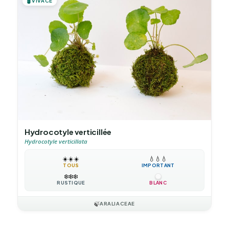
🪴
VIVACE
Hydrocotyle verticillée
Hydrocotyle verticillata
☀️
☀️
☀️
💧
💧
💧
TOUS
IMPORTANT
❄️
❄️
❄️
RUSTIQUE
BLANC
🍃
ARALIACEAE