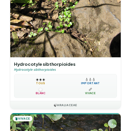
Hydrocotyle sibthorpioides
Hydrocotyle sibthorpioides
☀️
☀️
☀️
💧
💧
💧
TOUS
IMPORTANT
📏
BLANC
VIVACE
🍃
ARALIACEAE
🪴
VIVACE