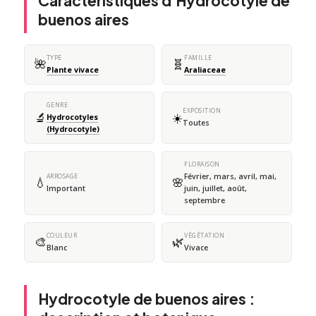
Caractéristiques d'Hydrocotyle de
buenos aires
TYPE
FAMILLE
🌺
🧬
Plante vivace
Araliaceae
GENRE
EXPOSITION
🔬
☀️
Hydrocotyles
Toutes
(Hydrocotyle)
FLORAISON
Février, mars, avril, mai,
ARROSAGE
💧
🌸
Important
juin, juillet, août,
septembre
COULEUR
VÉGÉTATION
🎨
🌿
Blanc
Vivace
Hydrocotyle de buenos aires :