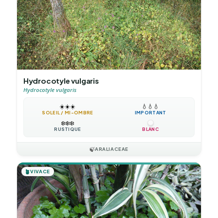
Hydrocotyle vulgaris
Hydrocotyle vulgaris
☀️
☀️
☀️
💧
💧
💧
SOLEIL / MI-OMBRE
IMPORTANT
❄️
❄️
❄️
RUSTIQUE
BLANC
🍃
ARALIACEAE
🪴
VIVACE