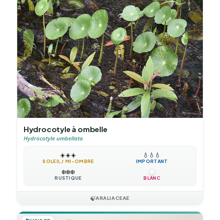
Hydrocotyle à ombelle
Hydrocotyle umbellata
☀️
☀️
☀️
💧
💧
💧
SOLEIL / MI-OMBRE
IMPORTANT
❄️
❄️
❄️
RUSTIQUE
BLANC
🍃
ARALIACEAE