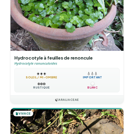
Hydrocotyle à feuilles de renoncule
Hydrocotyle ranunculoides
☀️
☀️
☀️
💧
💧
💧
SOLEIL / MI-OMBRE
IMPORTANT
❄️
❄️
❄️
RUSTIQUE
BLANC
🍃
ARALIACEAE
🪴
VIVACE