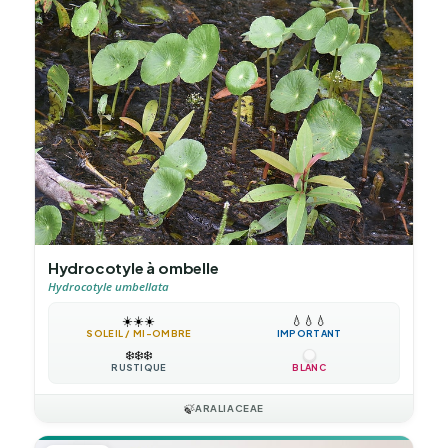
Hydrocotyle à ombelle
Hydrocotyle umbellata
☀️
☀️
☀️
💧
💧
💧
SOLEIL / MI-OMBRE
IMPORTANT
❄️
❄️
❄️
RUSTIQUE
BLANC
🍃
ARALIACEAE