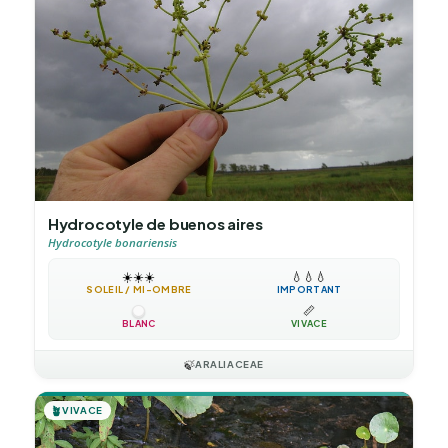
Hydrocotyle de buenos aires
Hydrocotyle bonariensis
☀️
☀️
☀️
💧
💧
💧
SOLEIL / MI-OMBRE
IMPORTANT
📏
BLANC
VIVACE
🍃
ARALIACEAE
🪴
VIVACE