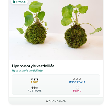
🪴
VIVACE
Hydrocotyle verticillée
Hydrocotyle verticillata
☀️
☀️
☀️
💧
💧
💧
TOUS
IMPORTANT
❄️
❄️
❄️
RUSTIQUE
BLANC
🍃
ARALIACEAE