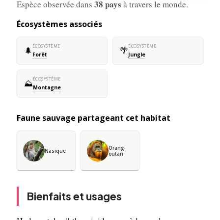
38 pays
Espèce observée dans
à travers le monde.
Écosystèmes associés
ÉCOSYSTÈME
ÉCOSYSTÈME
🌲
🌴
Forêt
Jungle
ÉCOSYSTÈME
⛰️
Montagne
Faune sauvage partageant cet habitat
Orang-
Nasique
outan
Bienfaits et usages