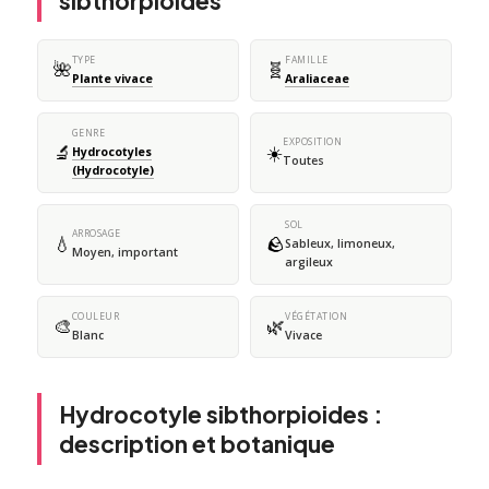
sibthorpioides
TYPE
FAMILLE
🌺
🧬
Plante vivace
Araliaceae
GENRE
EXPOSITION
🔬
☀️
Hydrocotyles
Toutes
(Hydrocotyle)
SOL
ARROSAGE
💧
🪨
Sableux, limoneux,
Moyen, important
argileux
COULEUR
VÉGÉTATION
🎨
🌿
Blanc
Vivace
Hydrocotyle sibthorpioides :
description et botanique