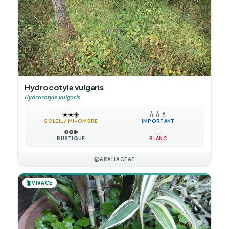
Hydrocotyle vulgaris
Hydrocotyle vulgaris
☀️
☀️
☀️
💧
💧
💧
SOLEIL / MI-OMBRE
IMPORTANT
❄️
❄️
❄️
RUSTIQUE
BLANC
🍃
ARALIACEAE
🪴
VIVACE