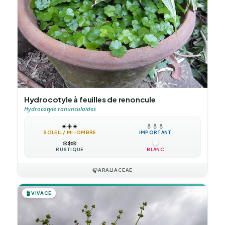
Hydrocotyle à feuilles de renoncule
Hydrocotyle ranunculoides
☀️
☀️
☀️
💧
💧
💧
SOLEIL / MI-OMBRE
IMPORTANT
❄️
❄️
❄️
RUSTIQUE
BLANC
🍃
ARALIACEAE
🪴
VIVACE