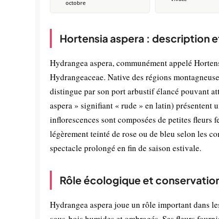
octobre
Hortensia aspera : description 
Hydrangea aspera, communément appelé Hortensia 
Hydrangeaceae. Native des régions montagneuses
distingue par son port arbustif élancé pouvant at
aspera » signifiant « rude » en latin) présentent 
inflorescences sont composées de petites fleurs fe
légèrement teinté de rose ou de bleu selon les cond
spectacle prolongé en fin de saison estivale.
Rôle écologique et conservatio
Hydrangea aspera joue un rôle important dans les
sous-bois humides et ombragés. Ses fleurs fournis