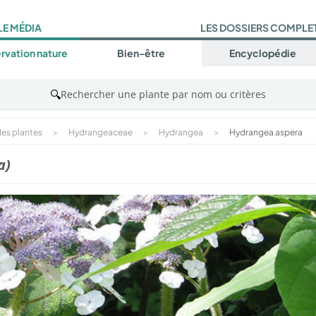
LE MÉDIA
LES DOSSIERS COMPLE
rvation nature
Bien-être
Encyclopédie
🔍
Rechercher une plante par nom ou critères
es plantes
>
Hydrangeaceae
>
Hydrangea
>
Hydrangea aspera
a)