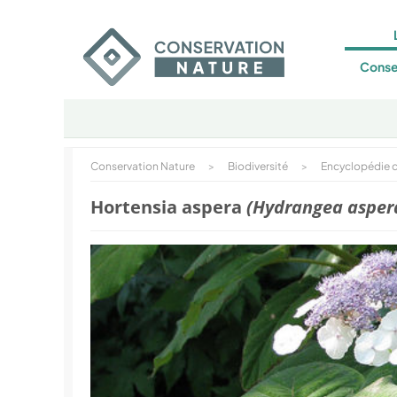
Conse
Conservation Nature
>
Biodiversité
>
Encyclopédie d
Hortensia aspera
(Hydrangea asper