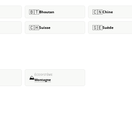
🇧🇹
🇨🇳
Bhoutan
Chine
🇨🇭
🇸🇪
Suisse
Suède
ÉCOSYSTÈME
⛰️
Montagne