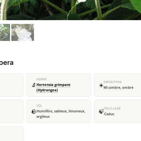
spera
GENRE
EXPOSITION
🔬
☀️
Hortensia grimpant
Mi-ombre, ombre
(Hydrangea)
SOL
FEUILLAGE
🪨
🍃
Humifère, sableux, limoneux,
Caduc
argileux