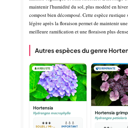
maintenir l'humidité du sol, plus modéré en hiver
compost bien décomposé. Cette espèce rustique su
légère après la floraison permet de maintenir u
meilleure ramification et une floraison plus dense
Autres espèces du genre Horten
🌲
ARBUSTE
🍃
GRIMPANTE
Hortensia
Hortensia grim
Hydrangea macrophylla
Hydrangea petiolaris
☀️
☀️
☀️
💧
💧
💧
SOLEIL / MI-OMBRE
IMPORTANT
☀️
☀️
☀️
