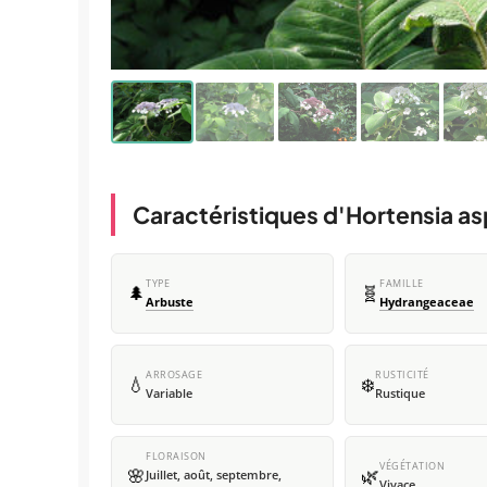
Caractéristiques d'Hortensia a
TYPE
FAMILLE
🌲
🧬
Arbuste
Hydrangeaceae
ARROSAGE
RUSTICITÉ
💧
❄️
Variable
Rustique
FLORAISON
VÉGÉTATION
🌸
🌿
Juillet, août, septembre,
Vivace