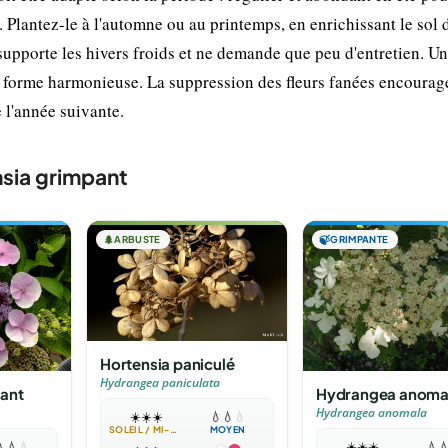
. Plantez-le à l'automne ou au printemps, en enrichissant le sol 
pporte les hivers froids et ne demande que peu d'entretien. Une
ne forme harmonieuse. La suppression des fleurs fanées encourag
 l'année suivante.
sia grimpant
🌲
ARBUSTE
🍃
GRIMPANTE
Hortensia paniculé
Hydrangea paniculata
pant
Hydrangea anoma
Hydrangea anomala
☀️
☀️
☀️
💧
💧
💧
SOLEIL / MI-OMBRE
MOYEN

💧
💧
☀️
☀️
☀️
💧
