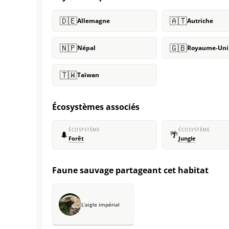
🇩🇪
🇦🇹
Allemagne
Autriche
🇳🇵
🇬🇧
Népal
Royaume-Uni
🇹🇼
Taïwan
Écosystèmes associés
ÉCOSYSTÈME
ÉCOSYSTÈME
🌲
🌴
Forêt
Jungle
Faune sauvage partageant cet habitat
L’aigle impérial