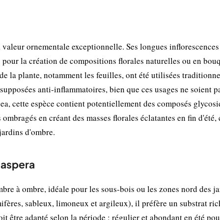
 valeur ornementale exceptionnelle. Ses longues inflorescences
x pour la création de compositions florales naturelles ou en bou
s de la plante, notamment les feuilles, ont été utilisées tradition
 supposées anti-inflammatoires, bien que ces usages ne soient p
a, cette espèce contient potentiellement des composés glycosi
 ombragés en créant des masses florales éclatantes en fin d'été, 
 jardins d'ombre.
 aspera
re à ombre, idéale pour les sous-bois ou les zones nord des ja
ères, sableux, limoneux et argileux), il préfère un substrat ric
it être adapté selon la période : régulier et abondant en été pou