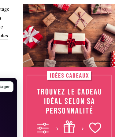
étage
n
de
 des