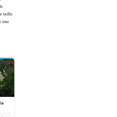
de
 taille
e une
la

💧