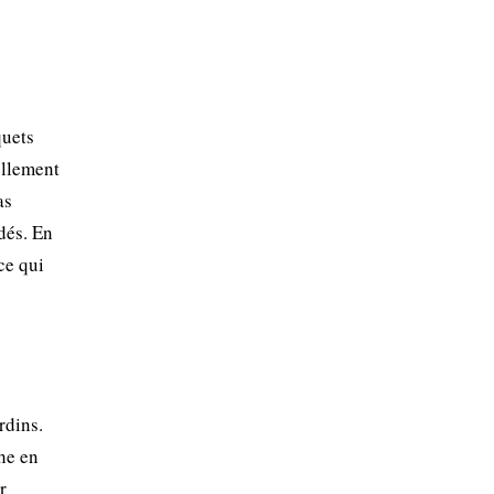
quets
nellement
as
dés. En
ce qui
rdins.
he en
r