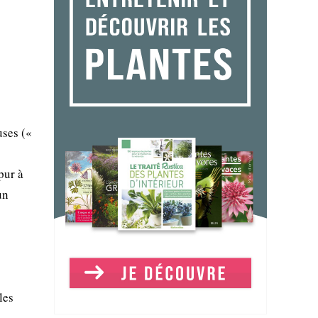
uses («
pur à
un
les