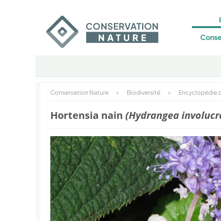
Conse
Conservation Nature
>
Biodiversité
>
Encyclopédie d
Hortensia nain
(Hydrangea involucr