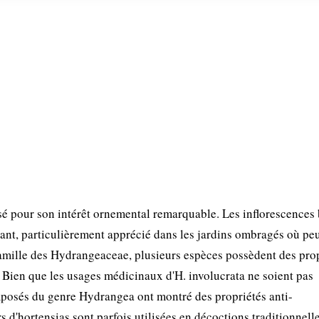
sé pour son intérêt ornemental remarquable. Les inflorescences
yant, particulièrement apprécié dans les jardins ombragés où pe
famille des Hydrangeaceae, plusieurs espèces possèdent des pro
 Bien que les usages médicinaux d'H. involucrata ne soient pas
posés du genre Hydrangea ont montré des propriétés anti-
rs d'hortensias sont parfois utilisées en décoctions traditionnell