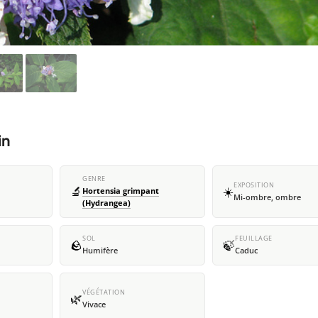
in
GENRE
EXPOSITION
🔬
☀️
Hortensia grimpant
Mi-ombre, ombre
(Hydrangea)
SOL
FEUILLAGE
🪨
🍃
Humifère
Caduc
VÉGÉTATION
🌿
Vivace