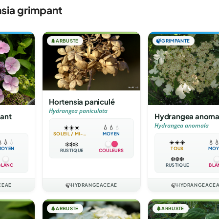
sia grimpant
🌲
ARBUSTE
🍃
GRIMPANTE
Hortensia paniculé
Hydrangea paniculata
pant
Hydrangea anoma
Hydrangea anomala
☀️
☀️
☀️
💧
💧
💧
SOLEIL / MI-OMBRE
MOYEN

💧
💧
☀️
☀️
☀️
💧

❄️
❄️
❄️
MOYEN
TOUS
MOY
RUSTIQUE
COULEURS
❄️
❄️
❄️
BLANC
RUSTIQUE
BLA
CEAE
🍃
HYDRANGEACEAE
🍃
HYDRANGEACE
🌲
ARBUSTE
🌲
ARBUSTE