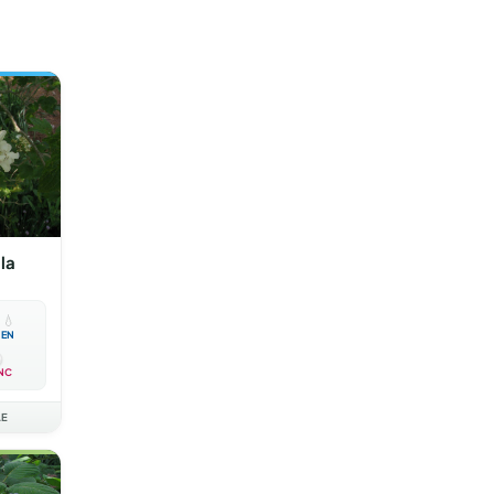
la

💧
EN
NC
AE