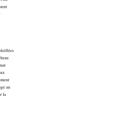
ment
r
leillées
cheur.
imat
aux
moment
lage au
r la