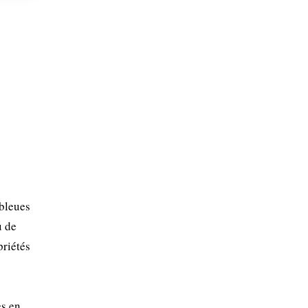
 bleues
u de
priétés
es en