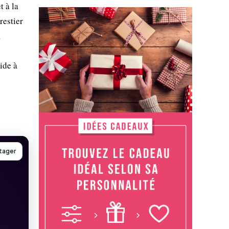
t à la
restier
,
ide à