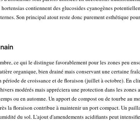
es hortensias contiennent des glucosides cyanogènes potentielle
nternes. Son principal atout reste donc purement esthétique pou
 nain
bre, ce qui le distingue favorablement pour les zones peu enso
matière organique, bien drainé mais conservant une certaine fraî
 période de croissance et de floraison (juillet à octobre). En cl
s hivers modérés mais appréciera une protection dans les zones 
rintemps ou en automne. Un apport de compost ou de tourbe au 
 après la floraison contribue à maintenir un port compact. Un pail
umidité du sol. L'ajout d'amendements acidifiants peut intensifie