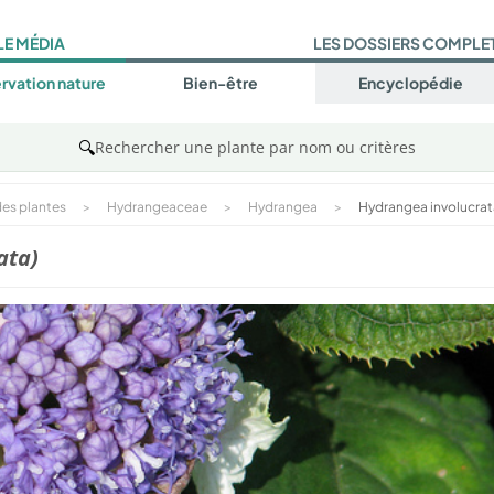
LE MÉDIA
LES DOSSIERS COMPLE
rvation nature
Bien-être
Encyclopédie
🔍
Rechercher une plante par nom ou critères
es plantes
>
Hydrangeaceae
>
Hydrangea
>
Hydrangea involucrat
ata)