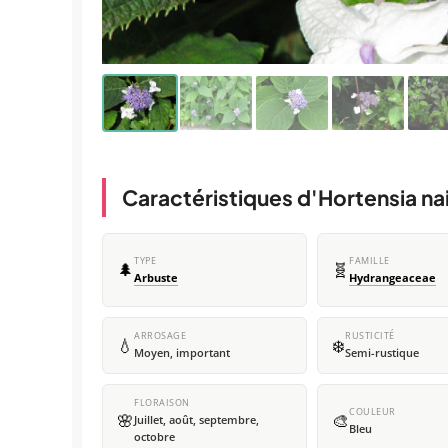
Caractéristiques d'Hortensia na
TYPE
FAMILLE
🌲
🧬
Arbuste
Hydrangeaceae
ARROSAGE
RUSTICITÉ
💧
❄️
Moyen, important
Semi-rustique
FLORAISON
COULEUR
🌸
🎨
Juillet, août, septembre,
Bleu
octobre