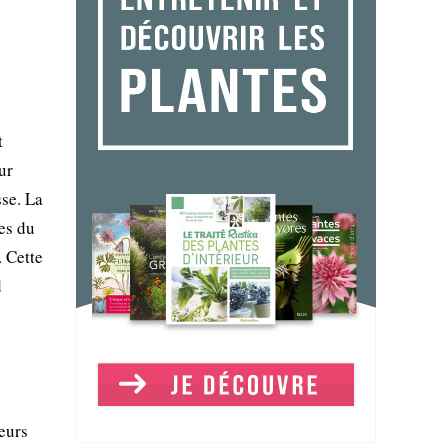
t
ur
sse. La
ues du
 Cette
d
eurs