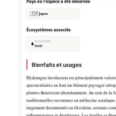
Pays où l'espèce a été observée
🇯🇵
Japon
Écosystèmes associés
ÉCOSYSTÈME
🌲
Forêt
Bienfaits et usages
Hydrangea involucrata est principalement valori
spectaculaires en font un élément paysager attra
plantes fleurissent abondamment. Au sein de la 
traditionnelles reconnues en médecine asiatique.
largement documentés en Occident, certains com
inflammatoires et diurétiques. Les feuilles et fleu