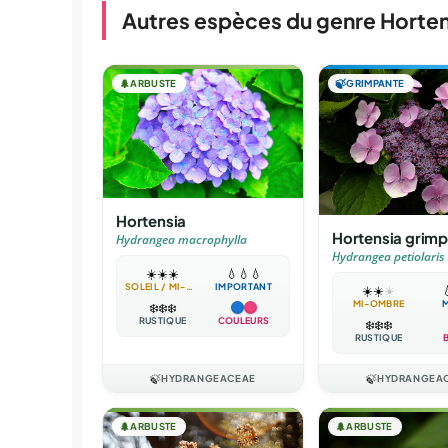
Autres espèces du genre Horten
🌲
ARBUSTE
🍃
GRIMPANTE
Hortensia
Hortensia grim
Hydrangea macrophylla
Hydrangea petiolaris
☀️
☀️
☀️
💧
💧
💧
SOLEIL / MI-OMBRE
IMPORTANT
☀️
☀️
☀️

MI-OMBRE
❄️
❄️
❄️
RUSTIQUE
COULEURS
❄️
❄️
❄️
RUSTIQUE
🍃
HYDRANGEACEAE
🍃
HYDRANGEA
🌲
ARBUSTE
🌲
ARBUSTE