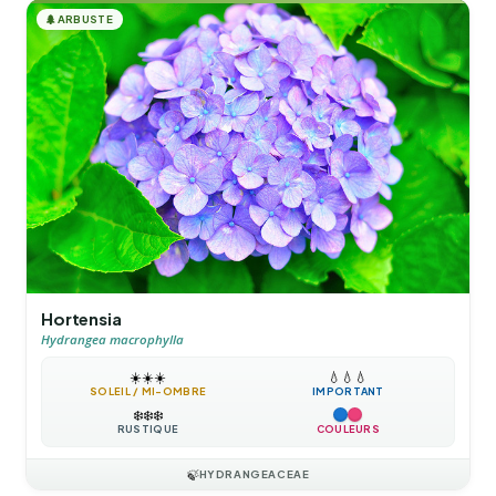
🌲
ARBUSTE
Hortensia
Hydrangea macrophylla
☀️
☀️
☀️
💧
💧
💧
SOLEIL / MI-OMBRE
IMPORTANT
❄️
❄️
❄️
RUSTIQUE
COULEURS
🍃
HYDRANGEACEAE