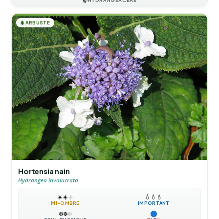
🍃
🌲
ARBUSTE
Hortensia nain
Hydrangea involucrata
☀️
☀️
☀️
💧
💧
💧
MI-OMBRE
IMPORTANT
❄️
❄️
❄️