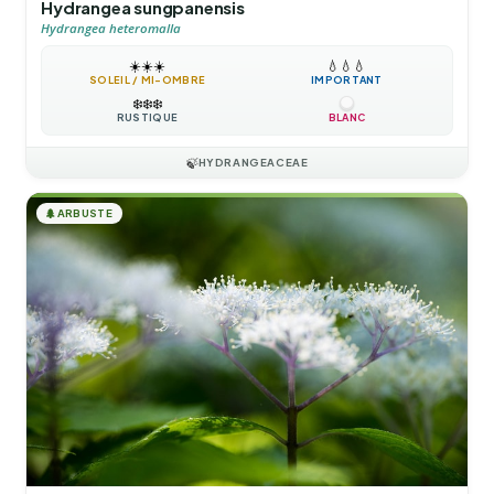
Hydrangea sungpanensis
Hydrangea heteromalla
☀️
☀️
☀️
💧
💧
💧
SOLEIL / MI-OMBRE
IMPORTANT
❄️
❄️
❄️
RUSTIQUE
BLANC
🍃
HYDRANGEACEAE
🌲
ARBUSTE