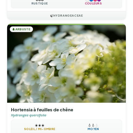
RUSTIQUE
COULEURS
🍃
HYDRANGEACEAE
🌲
ARBUSTE
Hortensia à feuilles de chêne
Hydrangea quercifolia
☀️
☀️
☀️
💧
💧
💧
SOLEIL / MI-OMBRE
MOYEN