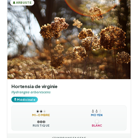
🌲
ARBUSTE
Hortensia de virginie
Hydrangea arborescens
💊
Médicinale
☀️
☀️
☀️
💧
💧
💧
MI-OMBRE
MOYEN
❄️
❄️
❄️
RUSTIQUE
BLANC
HYDRANGEACEAE