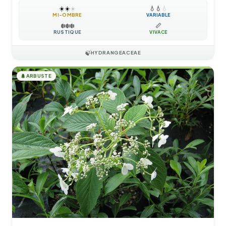
☀️
☀️
☀️
💧
💧
💧
MI-OMBRE
VARIABLE
❄️
❄️
❄️
📏
RUSTIQUE
VIVACE
🍃
HYDRANGEACEAE
🌲
ARBUSTE