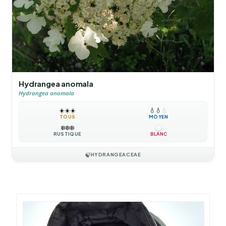
Hydrangea anomala
Hydrangea anomala
☀️
☀️
☀️
💧
💧
💧
TOUS
MOYEN
❄️
❄️
❄️
RUSTIQUE
BLANC
🍃
HYDRANGEACEAE