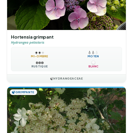
Hortensia grimpant
Hydrangea petiolaris
☀️
☀️
☀️
💧
💧
💧
MI-OMBRE
MOYEN
❄️
❄️
❄️
RUSTIQUE
BLANC
🍃
HYDRANGEACEAE
🍃
GRIMPANTE