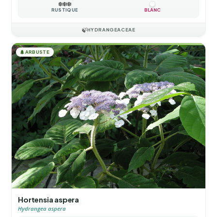
❄️
❄️
❄️
RUSTIQUE
BLANC
🍃
HYDRANGEACEAE
🌲
ARBUSTE
Hortensia aspera
Hydrangea aspera