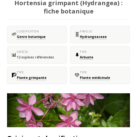
Hortensia grimpant (Hydrangea) :
fiche botanique
CLASSIFICATION
FAMILLE
🌱
🧬
Genre botanique
Hydrangeaceae
ESPÈCES
TYPE
📊
🌲
12 espèces référencées
Arbuste
TYPE
TYPE
🧗
💚
Plante grimpante
Plante médicinale