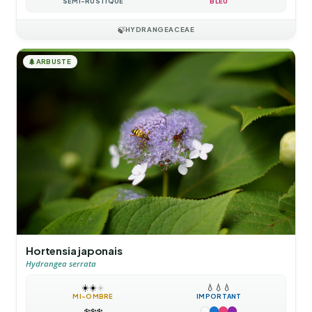
SEMI-RUSTIQUE
BLEU
🍃
HYDRANGEACEAE
🌲
ARBUSTE
Hortensia japonais
Hydrangea serrata
☀️
☀️
☀️
💧
💧
💧
MI-OMBRE
IMPORTANT
❄️
❄️
❄️