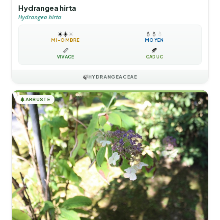
Hydrangea hirta
Hydrangea hirta
☀️
☀️
☀️
💧
💧
💧
MI-OMBRE
MOYEN
📏
🍂
VIVACE
CADUC
🍃
HYDRANGEACEAE
🌲
ARBUSTE