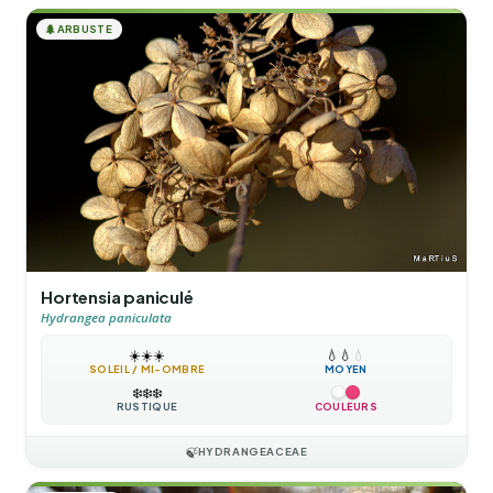
🌲
ARBUSTE
Hortensia paniculé
Hydrangea paniculata
☀️
☀️
☀️
💧
💧
💧
SOLEIL / MI-OMBRE
MOYEN
❄️
❄️
❄️
RUSTIQUE
COULEURS
🍃
HYDRANGEACEAE