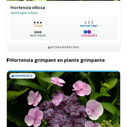
Hortensia villosa
Hydrangea villosa
☀️
☀️
☀️
💧
💧
💧
TOUS
IMPORTANT
❄️
❄️
❄️
RUSTIQUE
COULEURS
🍃
HYDRANGEACEAE
Hortensia grimpant en plante grimpante
🧗
🍃
GRIMPANTE