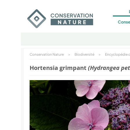
Conse
Conservation Nature
>
Biodiversité
>
Encyclopédie d
Hortensia grimpant
(Hydrangea peti