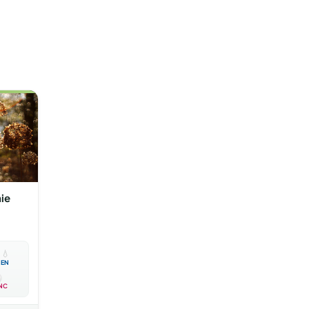
nie

💧
EN
NC