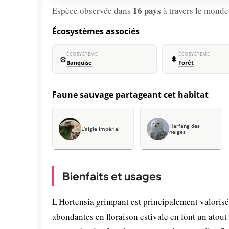
16 pays
Espèce observée dans
à travers le monde
Écosystèmes associés
ÉCOSYSTÈME
ÉCOSYSTÈME
❄️
🌲
Banquise
Forêt
Faune sauvage partageant cet habitat
Harfang des
L’aigle impérial
neiges
Bienfaits et usages
L'Hortensia grimpant est principalement valorisé
abondantes en floraison estivale en font un atou