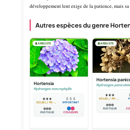
développement lent exige de la patience, mais sa
Autres espèces du genre Horten
🌲
ARBUSTE
🌲
ARBUSTE
Hortensia panic
Hortensia
Hydrangea paniculat
Hydrangea macrophylla
☀️
☀️
☀️

☀️
☀️
☀️
💧
💧
💧
SOLEIL / MI-OMBRE
SOLEIL / MI-OMBRE
IMPORTANT
❄️
❄️
❄️
❄️
❄️
❄️
RUSTIQUE
CO
RUSTIQUE
COULEURS