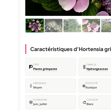
Caractéristiques d'Hortensia g
TYPE
FAMILLE
🧗
🧬
Plante grimpante
Hydrangeaceae
ARROSAGE
RUSTICITÉ
💧
❄️
Moyen
Rustique
FLORAISON
COULEUR
🌸
🎨
Juin, juillet
Blanc