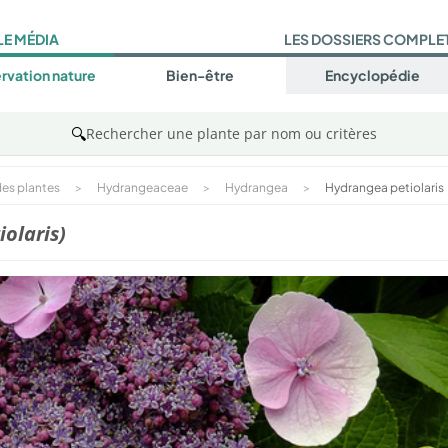
LE MÉDIA
LES DOSSIERS COMPLE
rvation nature
Bien-être
Encyclopédie
🔍
Rechercher une plante par nom ou critères
es plantes
>
Hydrangeaceae
>
Hydrangea
>
Hydrangea petiolaris
olaris)