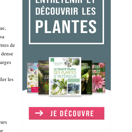
ae,
 sa
ètres de
e dense
larges
ler les
eurs
ne