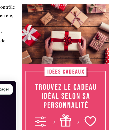
contrôle
en été,
es
 de