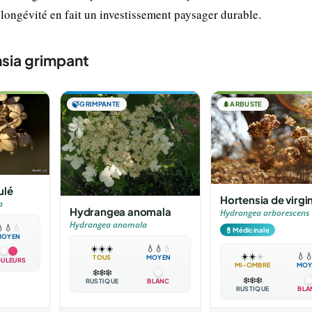
 longévité en fait un investissement paysager durable.
sia grimpant
🍃
GRIMPANTE
🌲
ARBUSTE
ulé
Hortensia de virgi
a
Hydrangea anomala
Hydrangea arborescens
Hydrangea anomala

💧
💧
💊
Médicinale
MOYEN
☀️
☀️
☀️
💧
💧
💧
☀️
☀️
☀️
💧

TOUS
MOYEN
ULEURS
MI-OMBRE
MOY
❄️
❄️
❄️
❄️
❄️
❄️
RUSTIQUE
BLANC
RUSTIQUE
BLA