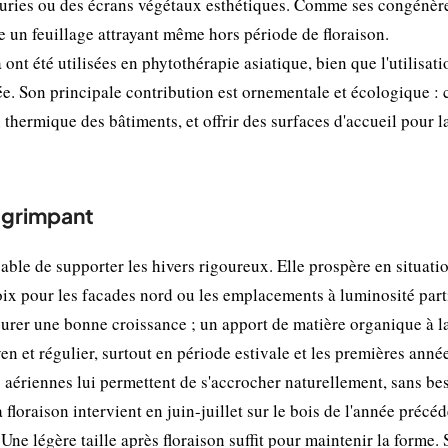
leuries ou des écrans végétaux esthétiques. Comme ses congénère
 un feuillage attrayant même hors période de floraison.
ont été utilisées en phytothérapie asiatique, bien que l'utilisati
e. Son principale contribution est ornementale et écologique : 
 thermique des bâtiments, et offrir des surfaces d'accueil pour l
a grimpant
able de supporter les hivers rigoureux. Elle prospère en situati
oix pour les facades nord ou les emplacements à luminosité parti
surer une bonne croissance ; un apport de matière organique à l
en et régulier, surtout en période estivale et les premières anné
s aériennes lui permettent de s'accrocher naturellement, sans be
floraison intervient en juin-juillet sur le bois de l'année précéd
. Une légère taille après floraison suffit pour maintenir la forme.