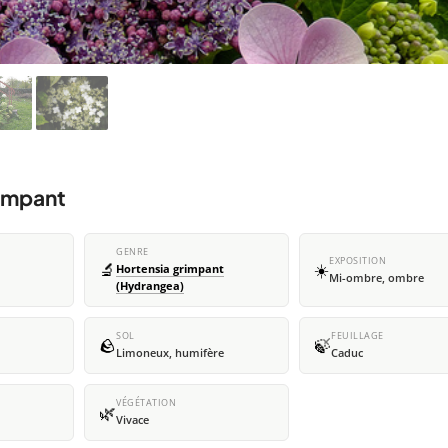
rimpant
GENRE
EXPOSITION
🔬
☀️
Hortensia grimpant
Mi-ombre, ombre
(Hydrangea)
SOL
FEUILLAGE
🪨
🍃
Limoneux, humifère
Caduc
VÉGÉTATION
🌿
Vivace