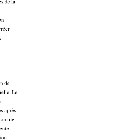
s de la
on
créer
a
on de
elle. Le
a
es après
soin de
ente,
 Son