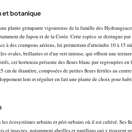
n et botanique
 une plante grimpante vigoureuse de la famille des Hydrangeace
notamment du Japon et de la Corée. Cette espèce se distingue par
âce à des crampons aériens, lui permettant d'atteindre 10 à 15 m
es ovales, brillantes et d'un vert intense, qui offrent une textur
tifs, cet hortensia présente des fleurs blanc pur regroupées en 
5 cm de diamètre, composées de petites fleurs fertiles au centre
loppement lent et régulier en fait une plante de choix pour habil
n
les écosystèmes urbains et péri-urbains où il est cultivé. Ses fl
urs et insectes, notamment abeilles et papillons qui y trouvent u