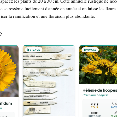
Espacez les plants de 20 à 30 cm. Cette annuelle rustique ne néc
e se ressème facilement d'année en année si on laisse les fleurs
ser la ramification et une floraison plus abondante.
e
🪴
VIVACE
🪴
VIVACE
Hélénie de hoope
Helenium hoopesii
ifidum
☀️
☀️
☀️
💧

TOUS
MOY
um
❄️
❄️
❄️

RUSTIQUE
VIV

💧
💧