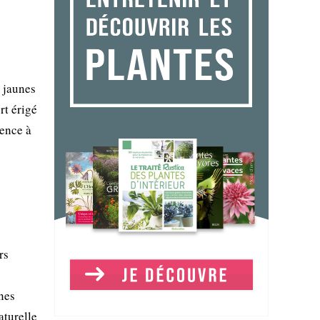
s jaunes
rt érigé
rence à
rs
ones
aturelle