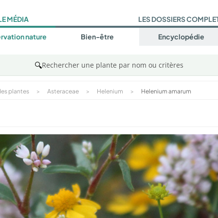
LE MÉDIA
LES DOSSIERS COMPLE
rvation nature
Bien-être
Encyclopédie
🔍
Rechercher une plante par nom ou critères
es plantes
>
Asteraceae
>
Helenium
>
Helenium amarum