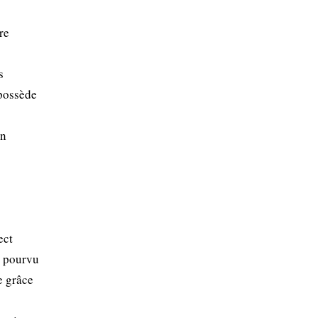
re
s
 possède
on
ect
, pourvu
e grâce