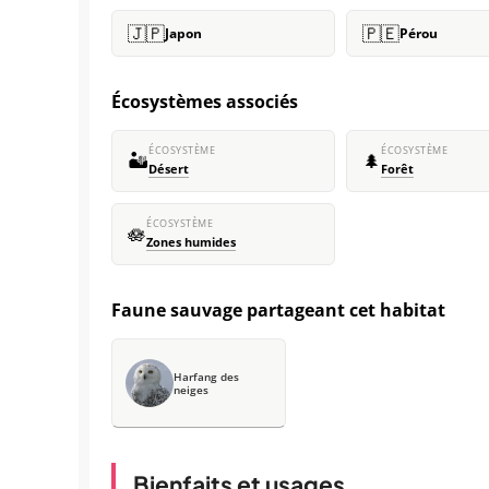
🇯🇵
🇵🇪
Japon
Pérou
Écosystèmes associés
ÉCOSYSTÈME
ÉCOSYSTÈME
🏜️
🌲
Désert
Forêt
ÉCOSYSTÈME
🪷
Zones humides
Faune sauvage partageant cet habitat
Harfang des
neiges
Bienfaits et usages