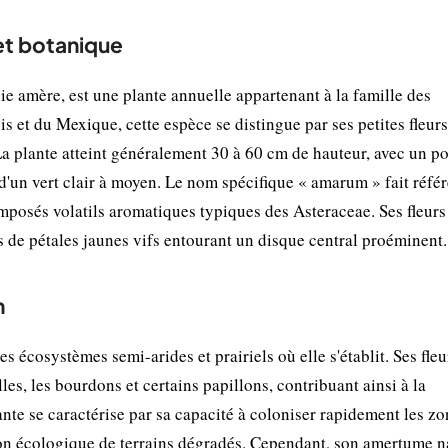
et botanique
mère, est une plante annuelle appartenant à la famille des
s et du Mexique, cette espèce se distingue par ses petites fleur
a plante atteint généralement 30 à 60 cm de hauteur, avec un po
s, d'un vert clair à moyen. Le nom spécifique « amarum » fait réfé
omposés volatils aromatiques typiques des Asteraceae. Ses fleurs
s de pétales jaunes vifs entourant un disque central proéminent.
n
écosystèmes semi-arides et prairiels où elle s'établit. Ses fleu
les, les bourdons et certains papillons, contribuant ainsi à la
ante se caractérise par sa capacité à coloniser rapidement les z
tion écologique de terrains dégradés. Cependant, son amertume n