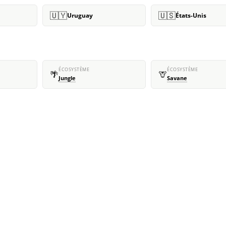
🇺🇾
🇺🇸
Uruguay
États-Unis
ÉCOSYSTÈME
ÉCOSYSTÈME
🌴
🦒
Jungle
Savane