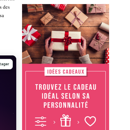
s des
sa