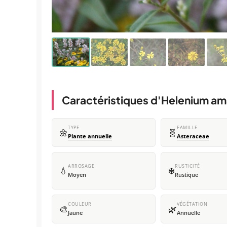
Caractéristiques d'Helenium a
TYPE
FAMILLE
🌼
🧬
Plante annuelle
Asteraceae
ARROSAGE
RUSTICITÉ
💧
❄️
Moyen
Rustique
COULEUR
VÉGÉTATION
🎨
🌿
Jaune
Annuelle