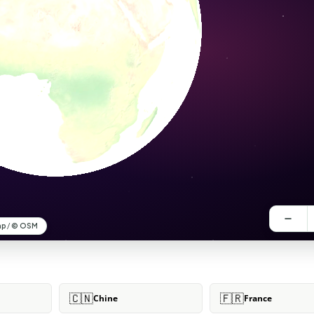
🇨🇳
🇫🇷
Chine
France