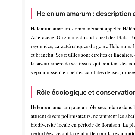
Helenium amarum : description 
Helenium amarum, communément appelée Hélénie a
Asteraceae. Originaire du sud-ouest des États-Uni
rayonnées, caractéristiques du genre Helenium. L
et branchu. Ses feuilles sont étroites et linéaire
la saveur amère de ses tissus, qui contient des c
s'épanouissent en petites capitules denses, ornée
Rôle écologique et conservatio
Helenium amarum joue un rôle secondaire dans les 
attirent divers pollinisateurs, notamment les abeil
biodiversité locale en période de floraison. La pl
perturbées, ce qui la rend utile pour la restaura