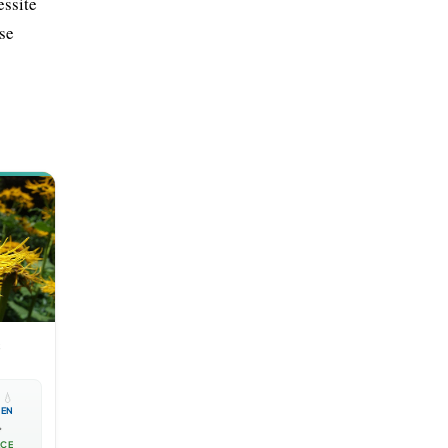
essite
 se
s

💧
EN

ACE