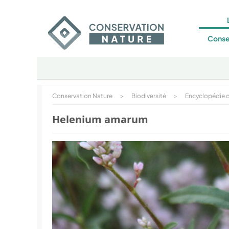
Conse
Conservation Nature
>
Biodiversité
>
Encyclopédie d
Helenium amarum