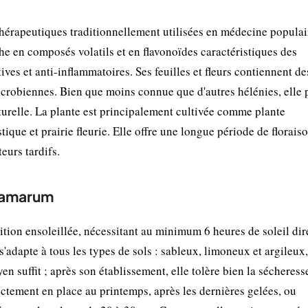
érapeutiques traditionnellement utilisées en médecine populai
he en composés volatils et en flavonoïdes caractéristiques des
ves et anti-inflammatoires. Ses feuilles et fleurs contiennent de
icrobiennes. Bien que moins connue que d'autres hélénies, elle
turelle. La plante est principalement cultivée comme plante
tique et prairie fleurie. Elle offre une longue période de florais
teurs tardifs.
m amarum
ion ensoleillée, nécessitant au minimum 6 heures de soleil dir
s'adapte à tous les types de sols : sableux, limoneux et argileux
n suffit ; après son établissement, elle tolère bien la sécheress
ectement en place au printemps, après les dernières gelées, ou