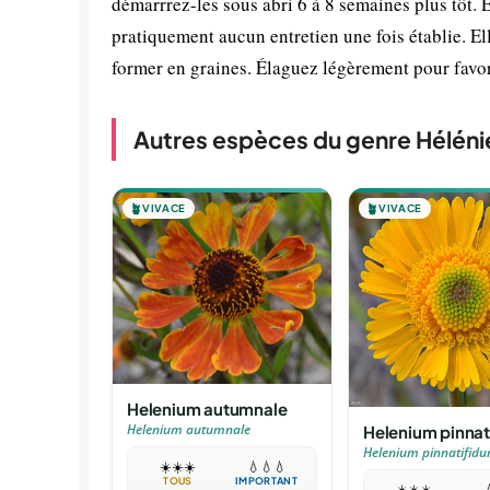
démarrrez-les sous abri 6 à 8 semaines plus tôt. 
pratiquement aucun entretien une fois établie. Ell
former en graines. Élaguez légèrement pour favori
Autres espèces du genre Héléni
🪴
VIVACE
🪴
VIVACE
Helenium autumnale
Helenium pinnat
Helenium autumnale
Helenium pinnatifid
☀️
☀️
☀️
💧
💧
💧
TOUS
IMPORTANT
☀️
☀️
☀️
