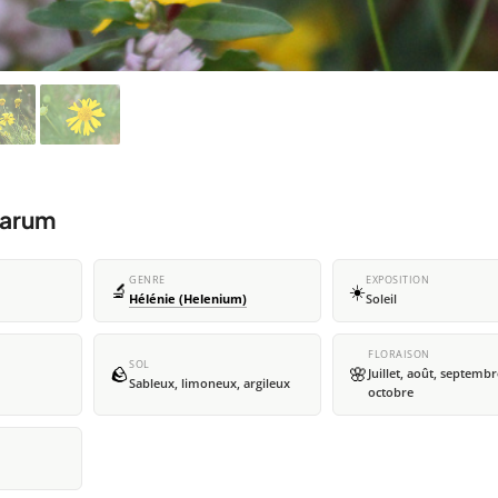
marum
GENRE
EXPOSITION
🔬
☀️
Hélénie (Helenium)
Soleil
FLORAISON
SOL
🪨
🌸
Juillet, août, septembr
Sableux, limoneux, argileux
octobre